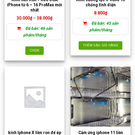
iPhone từ 6 – 16 ProMax mới
chống tĩnh điện
nhất
8.800
₫
Khoảng
30.000
₫
–
38.000
₫
giá:
Đã bán: 45 sản
từ
Đã bán: 46 sản
30.000₫
phẩm/tháng
đến
phẩm/tháng
38.000₫
THÊM VÀO GIỎ HÀNG
CHỌN
Sản
phẩm
này
có
nhiều
biến
thể.
Các
tùy
chọn
có
thể
kính Iphone X liền ron để ép
Cảm ứng iphone 11 liền
được