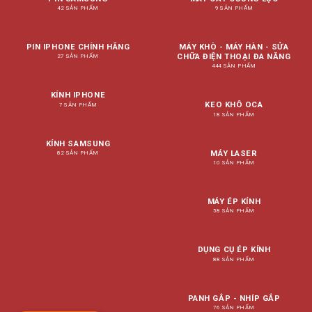
42 SẢN PHẨM
9 SẢN PHẨM
PIN IPHONE CHÍNH HÃNG
MÁY KHÒ - MÁY HÀN - SỬA
CHỮA ĐIỆN THOẠI ĐA NĂNG
27 SẢN PHẨM
444 SẢN PHẨM
KÍNH IPHONE
KEO KHÔ OCA
7 SẢN PHẨM
18 SẢN PHẨM
KÍNH SAMSUNG
MÁY LASER
82 SẢN PHẨM
10 SẢN PHẨM
MÁY ÉP KÍNH
58 SẢN PHẨM
DỤNG CỤ ÉP KÍNH
88 SẢN PHẨM
PANH GẮP - NHÍP GẮP
76 SẢN PHẨM