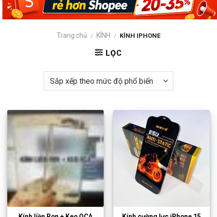
Trang chủ
KÍNH
/
/
KÍNH IPHONE
LỌC
Kính liền Ron + Keo OCA
Kính cường lực iPhone 15