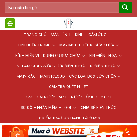
Bỏ
Tìm
qua
kiếm:
nội
dung
TRANG CHỦ
MÀN HÌNH – KÍNH – CẢM ỨNG
LINH KIỆN TRONG
MÁY MÓC THIẾT BỊ SỬA CHỮA
KÍNH HIỂN VI
DỤNG CỤ SỬA CHỮA
PIN ĐIỆN THOẠI
VỈ LÀM CHÂN SỬA CHỮA ĐIỆN THOẠI
IC ĐIỆN THOẠI
MAIN XÁC – MAIN ICLOUD
CÁC LOẠI BOX SỬA CHỮA
CAMERA QUÉT NHIỆT
CÁC LOẠI NƯỚC TÁCH – NƯỚC TẨY KEO IC CPU
SƠ ĐỒ – PHẦN MỀM – TOOL
CHIA SẺ KIẾN THỨC
> KIỂM TRA ĐƠN HÀNG TẠI ĐÂY <