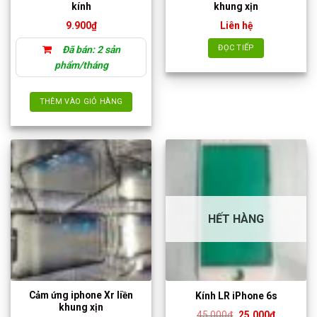
kính
khung xịn
chọn
9.900
₫
Liên hệ
trên
trang
ĐỌC TIẾP
Đã bán: 2 sản
sản
phẩm/tháng
phẩm
THÊM VÀO GIỎ HÀNG
HẾT HÀNG
Cảm ứng iphone Xr liền
Kính LR iPhone 6s
khung xịn
Giá
Giá
45.000
₫
25.000
₫