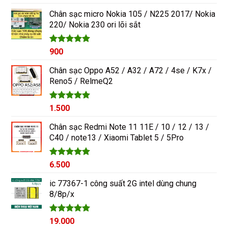
hạng
5.00
gốc
hiện
5 sao
Chân sạc micro Nokia 105 / N225 2017/ Nokia
là:
tại
220/ Nokia 230 ori lõi sắt
1.200₫.
là:
1.000₫.
Được xếp
900
hạng
5.00
5 sao
Chân sạc Oppo A52 / A32 / A72 / 4se / K7x /
Reno5 / RelmeQ2
Được xếp
1.500
hạng
5.00
5 sao
Chân sạc Redmi Note 11 11E / 10 / 12 / 13 /
C40 / note13 / Xiaomi Tablet 5 / 5Pro
Được xếp
6.500
hạng
5.00
5 sao
ic 77367-1 công suất 2G intel dùng chung
8/8p/x
Được xếp
19.000