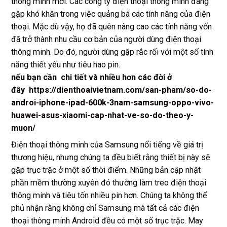
thông minh mới. Các công ty điện thoại thông minh đang
gặp khó khăn trong việc quảng bá các tính năng của điện
thoại. Mặc dù vậy, họ đã quên nâng cao các tính năng vốn
đã trở thành nhu cầu cơ bản của người dùng điện thoại
thông minh. Do đó, người dùng gặp rắc rối với một số tính
năng thiết yếu như tiêu hao pin.
nếu bạn cần chi tiết và nhiều hơn các đời ở
đây
https://dienthoaivietnam.com/san-pham/so-do-
androi-iphone-ipad-600k-3nam-samsung-oppo-vivo-
huawei-asus-xiaomi-cap-nhat-ve-so-do-theo-y-
muon/
Điện thoại thông minh của Samsung nổi tiếng về giá trị
thương hiệu, nhưng chúng ta đều biết rằng thiết bị này sẽ
gặp trục trặc ở một số thời điểm. Những bản cập nhật
phần mềm thường xuyên đó thường làm treo điện thoại
thông minh và tiêu tốn nhiều pin hơn. Chúng ta không thể
phủ nhận rằng không chỉ Samsung mà tất cả các điện
thoại thông minh Android đều có một số trục trặc. May