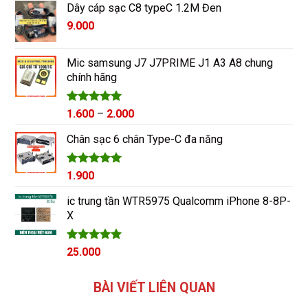
5 sao
Dây cáp sạc C8 typeC 1.2M Đen
9.000
Mic samsung J7 J7PRIME J1 A3 A8 chung
chính hãng
Được xếp
Khoảng
1.600
–
2.000
hạng
5.00
giá:
5 sao
Chân sạc 6 chân Type-C đa năng
từ
1.600₫
đến
Được xếp
1.900
2.000₫
hạng
5.00
5 sao
ic trung tần WTR5975 Qualcomm iPhone 8-8P-
X
Giá
Được xếp
Giá
25.000
hạng
5.00
gốc
hiện
5 sao
là:
tại
BÀI VIẾT LIÊN QUAN
28.000₫.
là: