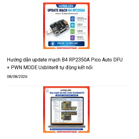
25.000₫.
Hướng dẫn update mạch B4 RP2350A Pico Auto DFU
+ PWN MODE Usbliter8 tự động kết nối
08/08/2026