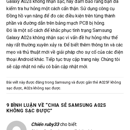
Galaxy A02s không nhận sạc, hãy đảm bảo rằng bạn đã
kiểm tra hư hỏng một cách cẩn thận. Sử dụng công cụ
Đồng hồ vạn năng để đo các điều kiện trên từng thành
phần và đường dẫn trên bảng mạch PCB bị hỏng.
Đó là một số cách để khắc phục tình trạng Samsung
Galaxy A02s không nhận sạc vì vấn đề hư hỏng như thế
này rất thường xuyên xảy ra. Để biết thêm thông tin và các
mẹo và thủ thuật mới về giải pháp cho sự cố của các điện
thoại Android khác. Tiếp tục truy cập trang này. Chúng tôi
sẽ cập nhật nó nếu có bản cập nhật mới.
Bài viết này được đăng trong
Samsung
và được gắn thẻ
A025F không
sạc được
,
A02s không sạc được
.
9 BÌNH LUẬN VỀ “
CHIA SẺ SAMSUNG A02S
KHÔNG SẠC ĐƯỢC
”
Chiến ruby33
cho biết: