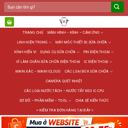
Bỏ
Tìm
qua
kiếm:
nội
dung
TRANG CHỦ
MÀN HÌNH – KÍNH – CẢM ỨNG
LINH KIỆN TRONG
MÁY MÓC THIẾT BỊ SỬA CHỮA
KÍNH HIỂN VI
DỤNG CỤ SỬA CHỮA
PIN ĐIỆN THOẠI
VỈ LÀM CHÂN SỬA CHỮA ĐIỆN THOẠI
IC ĐIỆN THOẠI
MAIN XÁC – MAIN ICLOUD
CÁC LOẠI BOX SỬA CHỮA
CAMERA QUÉT NHIỆT
CÁC LOẠI NƯỚC TÁCH – NƯỚC TẨY KEO IC CPU
SƠ ĐỒ – PHẦN MỀM – TOOL
CHIA SẺ KIẾN THỨC
> KIỂM TRA ĐƠN HÀNG TẠI ĐÂY <