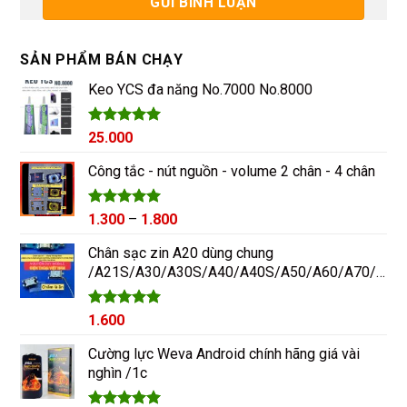
SẢN PHẨM BÁN CHẠY
Keo YCS đa năng No.7000 No.8000
Được xếp
25.000
hạng
5.00
5 sao
Công tắc - nút nguồn - volume 2 chân - 4 chân
Được xếp
Khoảng
1.300
–
1.800
hạng
5.00
giá:
5 sao
Chân sạc zin A20 dùng chung
từ
/A21S/A30/A30S/A40/A40S/A50/A60/A70/M10/M20
1.300₫
đến
1.800₫
Được xếp
1.600
hạng
5.00
5 sao
Cường lực Weva Android chính hãng giá vài
nghìn /1c