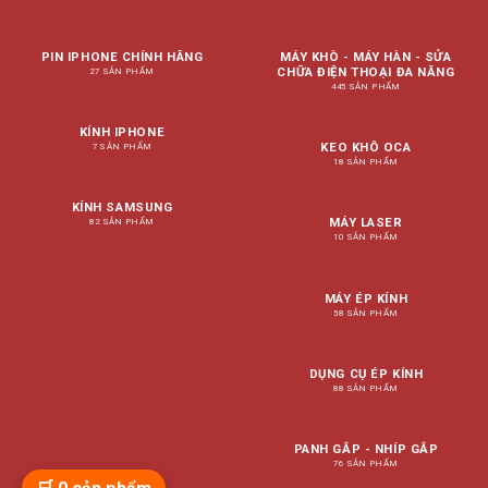
PIN IPHONE CHÍNH HÃNG
MÁY KHÒ - MÁY HÀN - SỬA
CHỮA ĐIỆN THOẠI ĐA NĂNG
27 SẢN PHẨM
445 SẢN PHẨM
KÍNH IPHONE
KEO KHÔ OCA
7 SẢN PHẨM
18 SẢN PHẨM
KÍNH SAMSUNG
MÁY LASER
82 SẢN PHẨM
10 SẢN PHẨM
MÁY ÉP KÍNH
58 SẢN PHẨM
DỤNG CỤ ÉP KÍNH
88 SẢN PHẨM
PANH GẮP - NHÍP GẮP
76 SẢN PHẨM