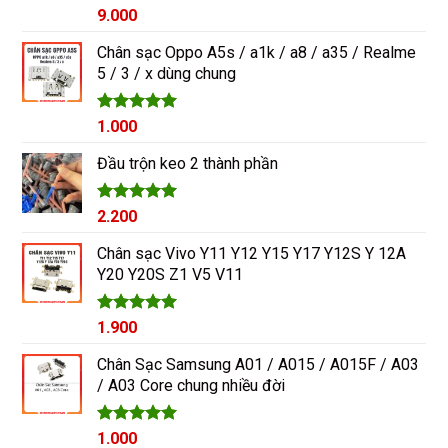
Được xếp
9.000
hạng
5.00
5 sao
Chân sạc Oppo A5s / a1k / a8 / a35 / Realme
5 / 3 / x dùng chung
Được xếp
1.000
hạng
5.00
5 sao
Đầu trộn keo 2 thành phần
Được xếp
2.200
hạng
5.00
5 sao
Chân sạc Vivo Y11 Y12 Y15 Y17 Y12S Y 12A
Y20 Y20S Z1 V5 V11
Được xếp
1.900
hạng
5.00
5 sao
Chân Sạc Samsung A01 / A015 / A015F / A03
/ A03 Core chung nhiều đời
Giá
Được xếp
Giá
1.000