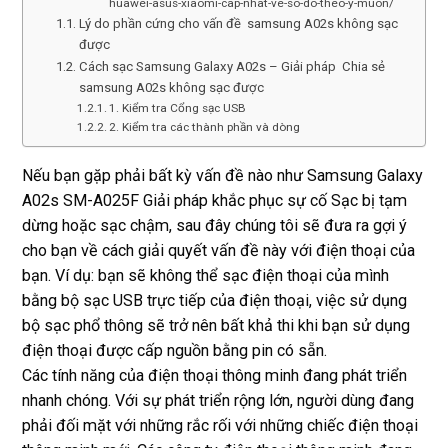
huawei-asus-xiaomi-cap-nhat-ve-so-do-theo-y-muon/
Lý do phần cứng cho vấn đề samsung A02s không sạc
được
Cách sạc Samsung Galaxy A02s – Giải pháp Chia sẻ
samsung A02s không sạc được
1. Kiểm tra Cổng sạc USB
2. Kiểm tra các thành phần và dòng
Nếu bạn gặp phải bất kỳ vấn đề nào như Samsung Galaxy
A02s SM-A025F Giải pháp khắc phục sự cố Sạc bị tạm
dừng hoặc sạc chậm, sau đây chúng tôi sẽ đưa ra gợi ý
cho bạn về cách giải quyết vấn đề này với điện thoại của
bạn. Ví dụ: bạn sẽ không thể sạc điện thoại của mình
bằng bộ sạc USB trực tiếp của điện thoại, việc sử dụng
bộ sạc phổ thông sẽ trở nên bất khả thi khi bạn sử dụng
điện thoại được cấp nguồn bằng pin có sẵn.
Các tính năng của điện thoại thông minh đang phát triển
nhanh chóng. Với sự phát triển rộng lớn, người dùng đang
phải đối mặt với những rắc rối với những chiếc điện thoại