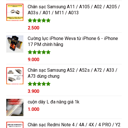
hạng
5.00
5 sao
Chân sạc Samsung A11 / A105 / A02 / A205 /
A03s / A01 / M11 / A013
Được xếp
2.500
hạng
5.00
5 sao
Cường lực iPhone Weva từ iPhone 6 - iPhone
17 PM chính hãng
Được xếp
9.000
hạng
5.00
5 sao
Chân sạc Samsung A52 / A52s / A72 / A33 /
A73 dùng chung
Được xếp
3.900
hạng
5.00
5 sao
cuộn dây L đa năng giá 1k
1.000
Chân sạc Redmi Note 4 / 4A / 4X / 4 PRO / Y2