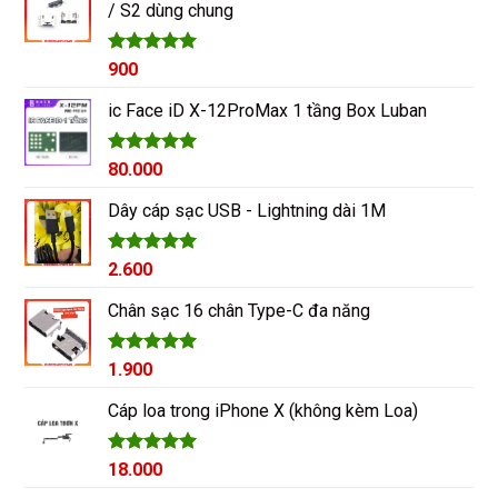
/ S2 dùng chung
Được xếp
900
hạng
5.00
5 sao
ic Face iD X-12ProMax 1 tầng Box Luban
Được xếp
80.000
hạng
5.00
5 sao
Dây cáp sạc USB - Lightning dài 1M
Được xếp
2.600
hạng
5.00
5 sao
Chân sạc 16 chân Type-C đa năng
Được xếp
1.900
hạng
5.00
5 sao
Cáp loa trong iPhone X (không kèm Loa)
Được xếp
18.000
hạng
5.00