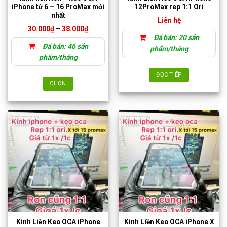
iPhone từ 6 – 16 ProMax mới
12ProMax rep 1:1 Ori
chọn
chọn
nhất
trên
Liên hệ
trên
Khoảng
30.000
₫
–
38.000
₫
trang
trang
giá:
Đã bán: 20 sản
sản
từ
sản
Đã bán: 46 sản
30.000₫
phẩm/tháng
phẩm
phẩm
đến
phẩm/tháng
38.000₫
ĐỌC TIẾP
CHỌN
Sản
phẩm
này
có
nhiều
biến
thể.
Các
tùy
chọn
có
thể
Kính Liền Keo OCA iPhone
Kính Liền Keo OCA iPhone X
được