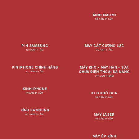
KÍNH XIAOMI
25 SẢN PHẨM
PIN SAMSUNG
MÁY CẮT CƯỜNG LỰC
42 SẢN PHẨM
9 SẢN PHẨM
PIN IPHONE CHÍNH HÃNG
MÁY KHÒ - MÁY HÀN - SỬA
CHỮA ĐIỆN THOẠI ĐA NĂNG
27 SẢN PHẨM
444 SẢN PHẨM
KÍNH IPHONE
KEO KHÔ OCA
7 SẢN PHẨM
18 SẢN PHẨM
KÍNH SAMSUNG
MÁY LASER
82 SẢN PHẨM
10 SẢN PHẨM
MÁY ÉP KÍNH