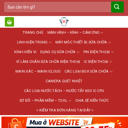
Bỏ
Tìm
qua
kiếm:
nội
dung
TRANG CHỦ
MÀN HÌNH – KÍNH – CẢM ỨNG
LINH KIỆN TRONG
MÁY MÓC THIẾT BỊ SỬA CHỮA
KÍNH HIỂN VI
DỤNG CỤ SỬA CHỮA
PIN ĐIỆN THOẠI
VỈ LÀM CHÂN SỬA CHỮA ĐIỆN THOẠI
IC ĐIỆN THOẠI
MAIN XÁC – MAIN ICLOUD
CÁC LOẠI BOX SỬA CHỮA
CAMERA QUÉT NHIỆT
CÁC LOẠI NƯỚC TÁCH – NƯỚC TẨY KEO IC CPU
SƠ ĐỒ – PHẦN MỀM – TOOL
CHIA SẺ KIẾN THỨC
> KIỂM TRA ĐƠN HÀNG TẠI ĐÂY <