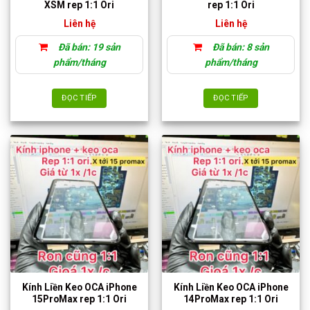
XSM rep 1:1 Ori
rep 1:1 Ori
chọn
Liên hệ
Liên hệ
trên
trang
Đã bán: 19 sản
Đã bán: 8 sản
sản
phẩm/tháng
phẩm/tháng
phẩm
ĐỌC TIẾP
ĐỌC TIẾP
Kính Liền Keo OCA iPhone
Kính Liền Keo OCA iPhone
15ProMax rep 1:1 Ori
14ProMax rep 1:1 Ori