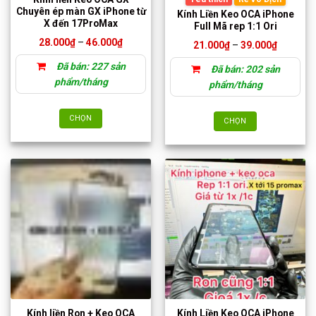
Chuyên ép màn GX iPhone từ
Kính Liền Keo OCA iPhone
X đến 17ProMax
Full Mã rep 1:1 Ori
Khoảng
28.000
₫
–
46.000
₫
Khoảng
21.000
₫
–
39.000
₫
giá:
giá:
từ
từ
Đã bán: 227 sản
28.000₫
Đã bán: 202 sản
21.000₫
đến
đến
phẩm/tháng
phẩm/tháng
46.000₫
39.000₫
CHỌN
CHỌN
Sản
Sản
phẩm
phẩm
này
này
có
có
nhiều
nhiều
biến
biến
thể.
thể.
Các
Các
tùy
tùy
chọn
chọn
có
có
thể
thể
được
Kính liền Ron + Keo OCA
Kính Liền Keo OCA iPhone
được