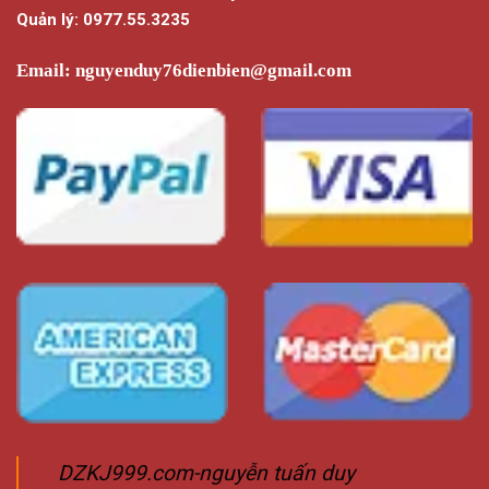
Quản lý: 0977.55.3235
Email:
nguyenduy76dienbien@gmail.com
DZKJ999.com-nguyễn tuấn duy