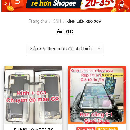
Trang chủ
KÍNH
/
/
KÍNH LIỀN KEO OCA
LỌC
Kính liền Keo OCA GX
Yêu thích
Rẻ Vô Địch