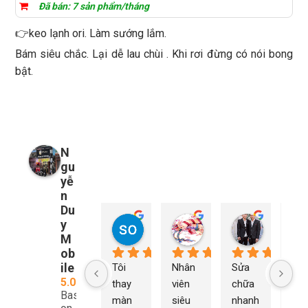
Đã bán: 7 sản phẩm/tháng
👉keo lạnh ori. Làm sướng lắm.
Bám siêu chắc. Lại dễ lau chùi . Khi rơi đừng có nói bong
bật.
N
gu
yễ
n
Du
y
so young
My Nguyễn
Tu Nguy
2 năm trước
2 năm trước
2 năm trướ
M
ob
ile
Tôi 
Nhân 
Sửa 
Ng
5.0
thay 
viên 
chữa 
n Du
Based
màn 
siêu 
nhanh 
sửa