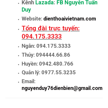
Kênh
Lazada
:
FB Nguyễn Tuấn
Duy
Website:
dienthoaivietnam.com
Tổng đài trực tuyến:
094.175.3333
Ngân: 094.175.3333
Thúy: 094444.66.86
Huyền: 0942.480.766
Quản lý: 0977.55.3235
Email:
nguyenduy76dienbien@gmail.com