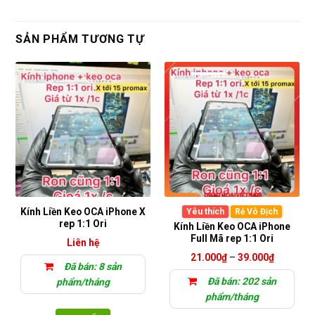
SẢN PHẨM TƯƠNG TỰ
Kính Liền Keo OCA iPhone X
Yêu thích
Rẻ Vô Địch
rep 1:1 Ori
Kính Liền Keo OCA iPhone
Full Mã rep 1:1 Ori
Liên hệ
Khoảng
21.000
₫
–
39.000
₫
giá:
Đã bán: 8 sản
từ
Đã bán: 202 sản
phẩm/tháng
21.000₫
đến
phẩm/tháng
39.000₫