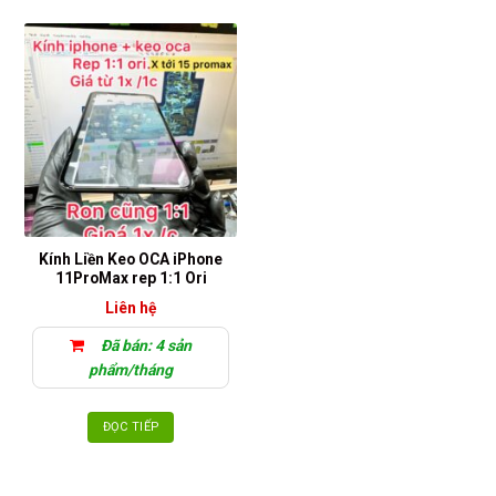
phẩm
này
có
nhiều
biến
thể.
Các
tùy
chọn
có
thể
Kính Liền Keo OCA iPhone
được
11ProMax rep 1:1 Ori
chọn
Liên hệ
trên
trang
Đã bán: 4 sản
sản
phẩm/tháng
phẩm
ĐỌC TIẾP