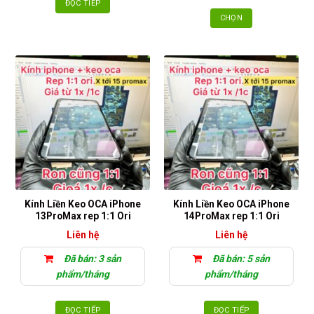
ĐỌC TIẾP
CHỌN
Sản
phẩm
này
có
nhiều
biến
thể.
Các
tùy
chọn
có
thể
Kính Liền Keo OCA iPhone
Kính Liền Keo OCA iPhone
được
13ProMax rep 1:1 Ori
14ProMax rep 1:1 Ori
chọn
Liên hệ
Liên hệ
trên
trang
Đã bán: 3 sản
Đã bán: 5 sản
sản
phẩm/tháng
phẩm/tháng
phẩm
ĐỌC TIẾP
ĐỌC TIẾP