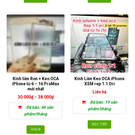
Kính liền Ron + Keo OCA
Kính Liền Keo OCA iPhone
iPhone từ 6 – 16 ProMax
XSM rep 1:1 Ori
mới nhất
Liên hệ
Khoảng
30.000
₫
–
38.000
₫
giá:
Đã bán: 19 sản
từ
Đã bán: 46 sản
30.000₫
phẩm/tháng
đến
phẩm/tháng
38.000₫
ĐỌC TIẾP
CHỌN