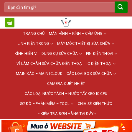
Bỏ
Tìm
qua
kiếm:
nội
dung
TRANG CHỦ
MÀN HÌNH – KÍNH – CẢM ỨNG
LINH KIỆN TRONG
MÁY MÓC THIẾT BỊ SỬA CHỮA
KÍNH HIỂN VI
DỤNG CỤ SỬA CHỮA
PIN ĐIỆN THOẠI
VỈ LÀM CHÂN SỬA CHỮA ĐIỆN THOẠI
IC ĐIỆN THOẠI
MAIN XÁC – MAIN ICLOUD
CÁC LOẠI BOX SỬA CHỮA
CAMERA QUÉT NHIỆT
CÁC LOẠI NƯỚC TÁCH – NƯỚC TẨY KEO IC CPU
SƠ ĐỒ – PHẦN MỀM – TOOL
CHIA SẺ KIẾN THỨC
> KIỂM TRA ĐƠN HÀNG TẠI ĐÂY <