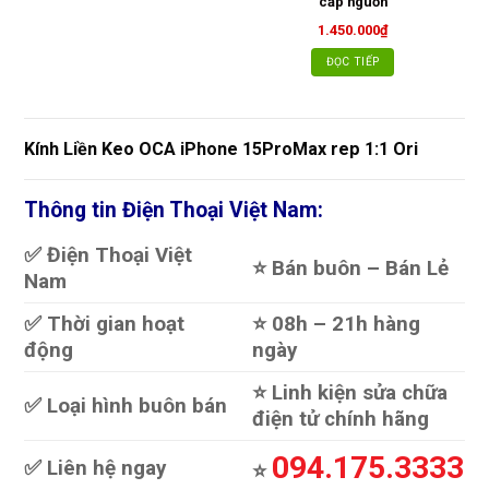
cấp nguồn
1.450.000
₫
ĐỌC TIẾP
Kính Liền Keo OCA iPhone 15ProMax rep 1:1 Ori
Thông tin Điện Thoại Việt Nam:
✅ Điện Thoại Việt
⭐️ Bán buôn – Bán Lẻ
Nam
✅ Thời gian hoạt
⭐️ 08h – 21h hàng
động
ngày
⭐️ Linh kiện sửa chữa
✅ Loại hình buôn bán
điện tử chính hãng
094.175.3333
✅ Liên hệ ngay
⭐️