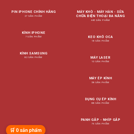
PIN IPHONE CHÍNH HÃNG
MÁY KHÒ - MÁY HÀN - SỬA
CHỮA ĐIỆN THOẠI ĐA NĂNG
27 SẢN PHẨM
445 SẢN PHẨM
KÍNH IPHONE
KEO KHÔ OCA
7 SẢN PHẨM
18 SẢN PHẨM
KÍNH SAMSUNG
MÁY LASER
82 SẢN PHẨM
10 SẢN PHẨM
MÁY ÉP KÍNH
58 SẢN PHẨM
DỤNG CỤ ÉP KÍNH
88 SẢN PHẨM
PANH GẮP - NHÍP GẮP
76 SẢN PHẨM
🛒
0
sản phẩm