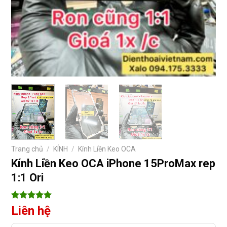
Trang chủ
/
KÍNH
/
Kính Liền Keo OCA
Kính Liền Keo OCA iPhone 15ProMax rep
1:1 Ori
5
2
trên 5
Liên hệ
dựa trên
đánh giá