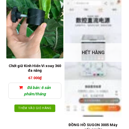
HẾT HÀNG
K
Chốt giữ Kính Hiển Vi xoay 360
đa năng
67.000
₫
Đã bán: 6 sản
phẩm/tháng
THÊM VÀO GIỎ HÀNG
ĐỒNG HỒ SUGON 3005 Máy