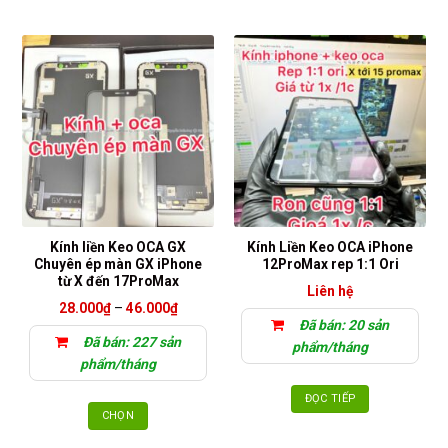
Sản
phẩm
này
có
nhiều
biến
thể.
Các
tùy
chọn
có
thể
Kính liền Keo OCA GX
Kính Liền Keo OCA iPhone
được
Chuyên ép màn GX iPhone
12ProMax rep 1:1 Ori
chọn
từ X đến 17ProMax
Liên hệ
trên
Khoảng
28.000
₫
–
46.000
₫
trang
giá:
Đã bán: 20 sản
từ
sản
Đã bán: 227 sản
28.000₫
phẩm/tháng
đến
phẩm
phẩm/tháng
46.000₫
ĐỌC TIẾP
CHỌN
Sản