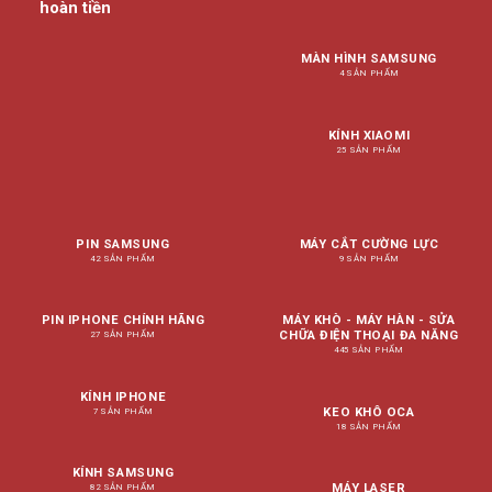
hoàn tiền
MÀN HÌNH SAMSUNG
4 SẢN PHẨM
KÍNH XIAOMI
25 SẢN PHẨM
PIN SAMSUNG
MÁY CẮT CƯỜNG LỰC
42 SẢN PHẨM
9 SẢN PHẨM
PIN IPHONE CHÍNH HÃNG
MÁY KHÒ - MÁY HÀN - SỬA
CHỮA ĐIỆN THOẠI ĐA NĂNG
27 SẢN PHẨM
445 SẢN PHẨM
KÍNH IPHONE
KEO KHÔ OCA
7 SẢN PHẨM
18 SẢN PHẨM
KÍNH SAMSUNG
MÁY LASER
82 SẢN PHẨM