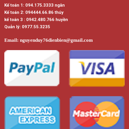
Kế toán 1: 094.175.3333 ngân
Kế toán 2: 094444.66.86 thúy
kế toán 3 : 0942.480.766 huyền
Quản lý: 0977.55.3235
Email:
nguyenduy76dienbien@gmail.com