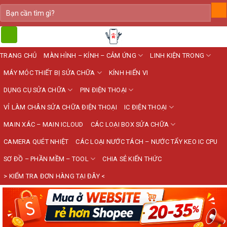
Bỏ
Tìm
kiếm:
qua
nội
dung
TRANG CHỦ
MÀN HÌNH – KÍNH – CẢM ỨNG
LINH KIỆN TRONG
MÁY MÓC THIẾT BỊ SỬA CHỮA
KÍNH HIỂN VI
DỤNG CỤ SỬA CHỮA
PIN ĐIỆN THOẠI
VỈ LÀM CHÂN SỬA CHỮA ĐIỆN THOẠI
IC ĐIỆN THOẠI
MAIN XÁC – MAIN ICLOUD
CÁC LOẠI BOX SỬA CHỮA
CAMERA QUÉT NHIỆT
CÁC LOẠI NƯỚC TÁCH – NƯỚC TẨY KEO IC CPU
SƠ ĐỒ – PHẦN MỀM – TOOL
CHIA SẺ KIẾN THỨC
> KIỂM TRA ĐƠN HÀNG TẠI ĐÂY <