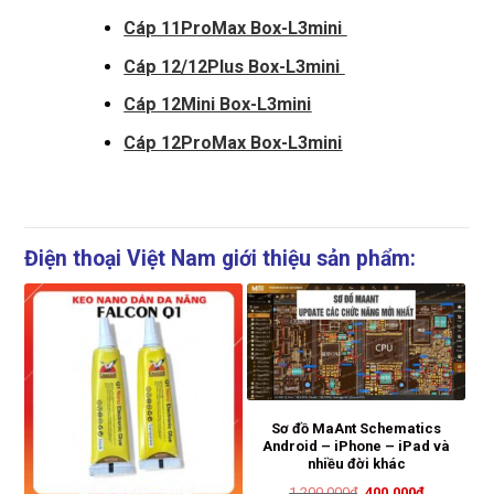
Cáp 11ProMax Box-L3mini
Cáp 12/12Plus Box-L3mini
Cáp 12Mini Box-L3mini
Cáp 12ProMax Box-L3mini
Điện thoại Việt Nam giới thiệu sản phẩm:
Sơ đồ MaAnt Schematics
Android – iPhone – iPad và
nhiều đời khác
P
Giá
Giá
1.200.000
₫
400.000
₫