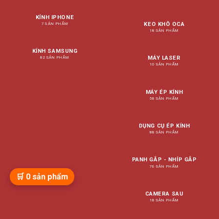
KÍNH IPHONE
KEO KHÔ OCA
7 SẢN PHẨM
18 SẢN PHẨM
KÍNH SAMSUNG
MÁY LASER
82 SẢN PHẨM
10 SẢN PHẨM
MÁY ÉP KÍNH
58 SẢN PHẨM
DỤNG CỤ ÉP KÍNH
88 SẢN PHẨM
PANH GẮP - NHÍP GẮP
76 SẢN PHẨM
🛒
0
sản phẩm
CAMERA SAU
18 SẢN PHẨM