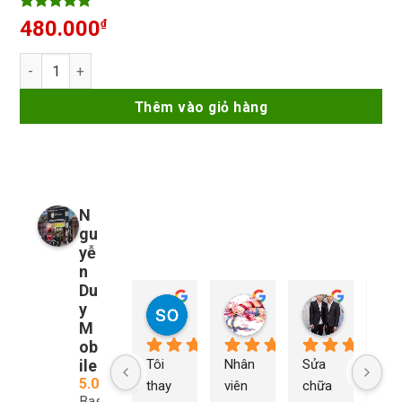
5
4
trên 5
480.000
₫
dựa trên
đánh giá
Thanh sửa Face id X - 14PM Luban không khò hàn số lượng
Thêm vào giỏ hàng
N
gu
yễ
n
Du
y
so young
My Nguyễn
Tu Nguy
1 năm trước
1 năm trước
1 năm trướ
M
ob
ile
Tôi 
Nhân 
Sửa 
Ng
5.0
thay 
viên 
chữa 
n Du
Based