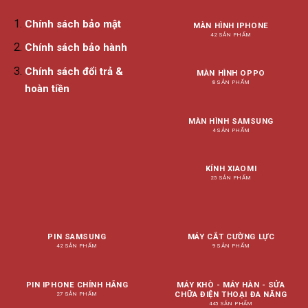
Chính sách bảo mật
MÀN HÌNH IPHONE
42 SẢN PHẨM
Chính sách bảo hành
Chính sách đổi trả &
MÀN HÌNH OPPO
8 SẢN PHẨM
hoàn tiền
MÀN HÌNH SAMSUNG
4 SẢN PHẨM
KÍNH XIAOMI
25 SẢN PHẨM
PIN SAMSUNG
MÁY CẮT CƯỜNG LỰC
42 SẢN PHẨM
9 SẢN PHẨM
PIN IPHONE CHÍNH HÃNG
MÁY KHÒ - MÁY HÀN - SỬA
CHỮA ĐIỆN THOẠI ĐA NĂNG
27 SẢN PHẨM
445 SẢN PHẨM