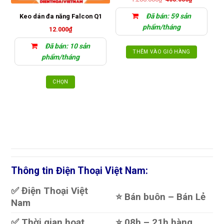
gốc
hiện
là:
tại
Đã bán: 59 sản
Keo dán đa năng Falcon Q1
1.200.000₫.
là:
400.000₫.
phẩm/tháng
12.000
₫
Đã bán: 10 sản
THÊM VÀO GIỎ HÀNG
phẩm/tháng
CHỌN
Sản
phẩm
này
có
nhiều
biến
thể.
Các
Thông tin Điện Thoại Việt Nam:
tùy
chọn
✅ Điện Thoại Việt
có
⭐️ Bán buôn – Bán Lẻ
Nam
thể
được
✅ Thời gian hoạt
⭐️ 08h – 21h hàng
chọn