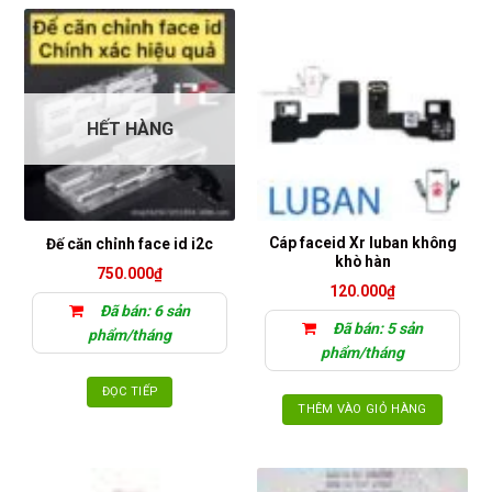
HẾT HÀNG
Cáp faceid Xr luban không
Đế căn chỉnh face id i2c
khò hàn
750.000
₫
120.000
₫
Đã bán: 6 sản
Đã bán: 5 sản
phẩm/tháng
phẩm/tháng
ĐỌC TIẾP
THÊM VÀO GIỎ HÀNG