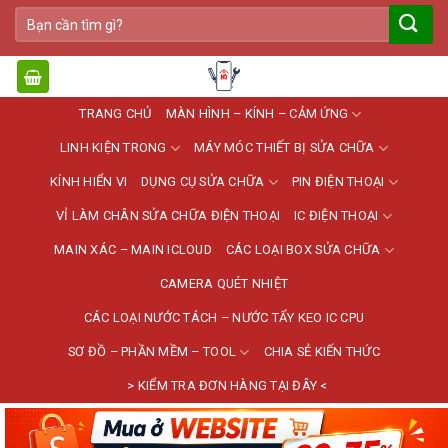
Bỏ
Tìm
qua
kiếm:
nội
dung
TRANG CHỦ
MÀN HÌNH – KÍNH – CẢM ỨNG
LINH KIỆN TRONG
MÁY MÓC THIẾT BỊ SỬA CHỮA
KÍNH HIỂN VI
DỤNG CỤ SỬA CHỮA
PIN ĐIỆN THOẠI
VỈ LÀM CHÂN SỬA CHỮA ĐIỆN THOẠI
IC ĐIỆN THOẠI
MAIN XÁC – MAIN ICLOUD
CÁC LOẠI BOX SỬA CHỮA
CAMERA QUÉT NHIỆT
CÁC LOẠI NƯỚC TÁCH – NƯỚC TẨY KEO IC CPU
SƠ ĐỒ – PHẦN MỀM – TOOL
CHIA SẺ KIẾN THỨC
> KIỂM TRA ĐƠN HÀNG TẠI ĐÂY <