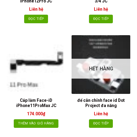
iPhone12Pro JC
3/4 JC
Liên hệ
Liên hệ
ĐỌC TIẾP
ĐỌC TIẾP
HẾT HÀNG
Cáp làm Face-iD
đế cân chỉnh face id Dot
iPhone11ProMax JC
Project đa năng
174.000
₫
Liên hệ
THÊM VÀO GIỎ HÀNG
ĐỌC TIẾP