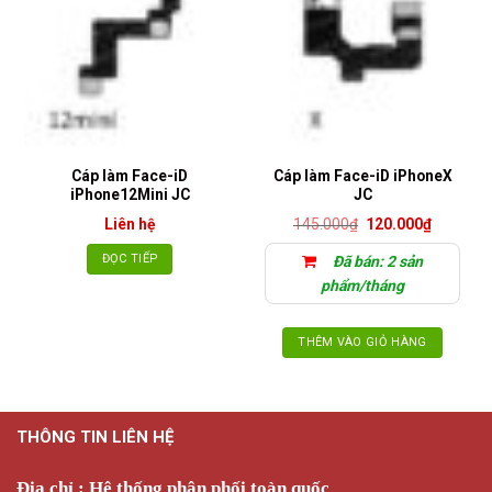
Cáp làm Face-iD
Cáp làm Face-iD iPhoneX
iPhone12Mini JC
JC
Giá
Giá
Liên hệ
145.000
₫
120.000
₫
gốc
hiện
là:
tại
ĐỌC TIẾP
Đã bán: 2 sản
145.000₫.
là:
120.000₫
phẩm/tháng
THÊM VÀO GIỎ HÀNG
THÔNG TIN LIÊN HỆ
Địa chỉ : Hệ thống phân phối toàn quốc