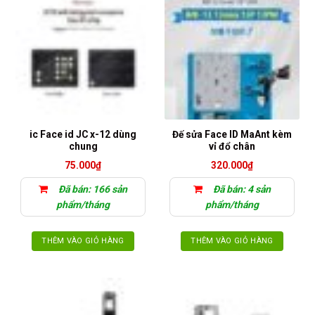
ic Face id JC x-12 dùng
Đế sửa Face ID MaAnt kèm
chung
vỉ đổ chân
75.000
₫
320.000
₫
Đã bán: 166 sản
Đã bán: 4 sản
phẩm/tháng
phẩm/tháng
THÊM VÀO GIỎ HÀNG
THÊM VÀO GIỎ HÀNG