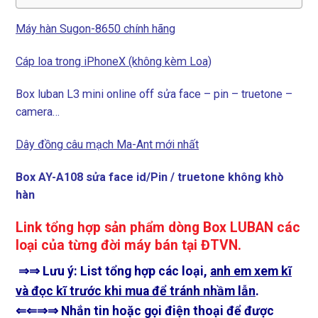
Máy hàn Sugon-8650 chính hãng
Cáp loa trong iPhoneX (không kèm Loa)
Box luban L3 mini online off sửa face – pin – truetone –
camera…
Dây đồng câu mạch Ma-Ant mới nhất
Box AY-A108 sửa face id/Pin / truetone không khò
hàn
Link tổng hợp sản phẩm dòng Box LUBAN các
loại của từng đời máy bán tại ĐTVN.
⇒⇒ Lưu ý: List tổng hợp các loại,
anh em xem kĩ
và đọc kĩ trước khi mua để tránh nhầm lẫn
.
⇐⇐
⇒⇒ Nhắn tin hoặc gọi điện thoại để được