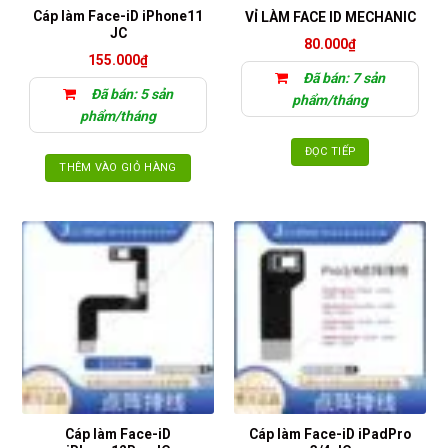
Cáp làm Face-iD iPhone11
VỈ LÀM FACE ID MECHANIC
JC
80.000
₫
155.000
₫
Đã bán: 7 sản
Đã bán: 5 sản
phẩm/tháng
phẩm/tháng
ĐỌC TIẾP
THÊM VÀO GIỎ HÀNG
Cáp làm Face-iD
Cáp làm Face-iD iPadPro