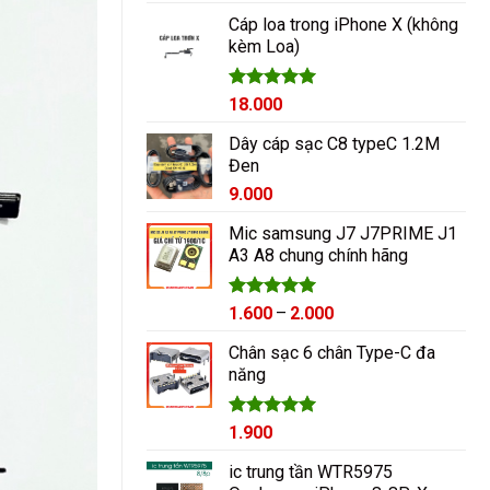
hạng
5.00
5 sao
Cáp loa trong iPhone X (không
kèm Loa)
Được xếp
18.000
hạng
5.00
5 sao
Dây cáp sạc C8 typeC 1.2M
Đen
9.000
Mic samsung J7 J7PRIME J1
A3 A8 chung chính hãng
Được xếp
Khoảng
1.600
–
2.000
hạng
5.00
giá:
5 sao
Chân sạc 6 chân Type-C đa
từ
năng
1.600₫
đến
2.000₫
Được xếp
1.900
hạng
5.00
5 sao
ic trung tần WTR5975