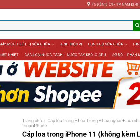
76 ĐIỆN BIÊN - TP NAM ĐỊNH
MÁY MÓC THIẾT BỊ SỬA CHỮA
KÍNH HIỂN VI
DỤNG CỤ SỬA CHỮA
PIN
UÉT NHIỆT
CÁC LOẠI NƯỚC TÁCH – NƯỚC TẨY KEO IC CPU
SƠ ĐỒ – PHẦN 
Trang chủ
Cáp loa trong + Loa Trong + Loa ngoài + Loa ch
/
thoại iPhone
Cáp loa trong iPhone 11 (không kèm 