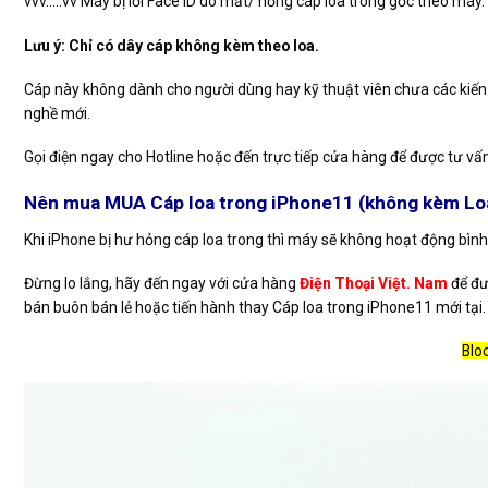
vvv…..vv Máy bị lỗi Face ID do mất/ hỏng cáp loa trong gốc theo máy.
Lưu ý: Chỉ có dây cáp không kèm theo loa.
Cáp này không dành cho người dùng hay kỹ thuật viên chưa các kiến t
nghề mới.
Gọi điện ngay cho Hotline hoặc đến trực tiếp cửa hàng để được tư v
Nên mua MUA Cáp loa trong iPhone11
(không kèm Lo
Khi iPhone bị hư hỏng cáp loa trong thì máy sẽ không hoạt động bìn
Đừng lo lắng, hãy đến ngay với cửa hàng
Điện Thoại Việt. Nam
để đư
bán buôn bán lẻ hoặc tiến hành thay Cáp loa trong iPhone11 mới tại.
Blo