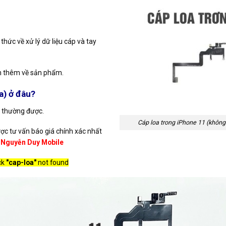
hức về xử lý dữ liệu cáp và tay
ấn thêm về sản phẩm.
a)
ở đâu?
h thường được.
Cáp loa trong iPhone 11 (khôn
ợc tư vấn báo giá chính xác nhất
Nguyễn Duy Mobile
ck
"cap-loa"
not found