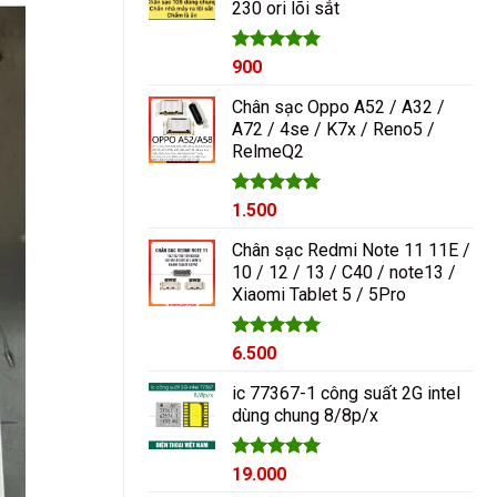
230 ori lõi sắt
1.000₫.
Được xếp
900
hạng
5.00
5 sao
Chân sạc Oppo A52 / A32 /
A72 / 4se / K7x / Reno5 /
RelmeQ2
Được xếp
1.500
hạng
5.00
5 sao
Chân sạc Redmi Note 11 11E /
10 / 12 / 13 / C40 / note13 /
Xiaomi Tablet 5 / 5Pro
Được xếp
6.500
hạng
5.00
5 sao
ic 77367-1 công suất 2G intel
dùng chung 8/8p/x
Được xếp
19.000
hạng
5.00