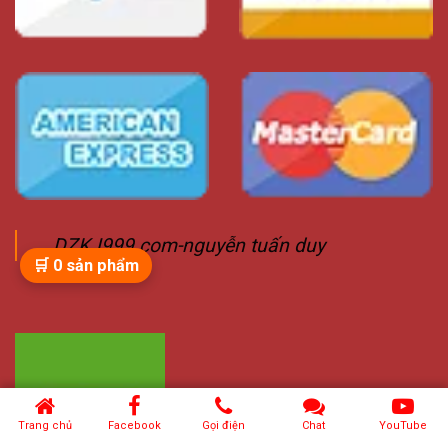
DZKJ999.com-nguyễn tuấn duy
🛒
0
sản phẩm
Trang chủ
Facebook
Gọi điện
Chat
YouTube