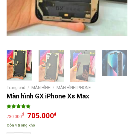
Trang chủ
/
MÀN HÌNH
/
MÀN HÌNH IPHONE
Màn hình GX iPhone Xs Max
5
1
trên 5
Giá
Giá
705.000
₫
₫
730.000
dựa trên
gốc
hiện
đánh giá
Còn 4 trong kho
là:
tại