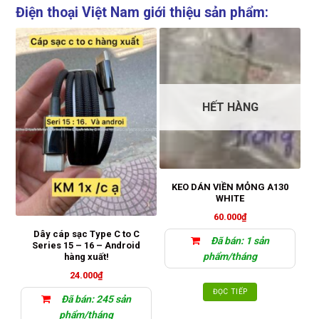
Điện thoại Việt Nam giới thiệu sản phẩm:
HẾT HÀNG
KEO DÁN VIỀN MỎNG A130
v
WHITE
60.000
₫
Dây cáp sạc Type C to C
Đã bán: 1 sản
Series 15 – 16 – Android
phẩm/tháng
hàng xuất!
24.000
₫
ĐỌC TIẾP
Đã bán: 245 sản
phẩm/tháng