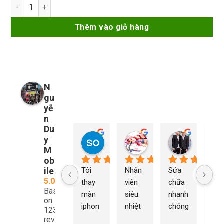
730.000₫.
là:
Màn hình GX iPhone Xs Max số lượng
705.000₫.
Thêm vào giỏ hàng
N
gu
yễ
n
Du
y
so young
My Nguyễn
Tu Nguy
1 năm trước
1 năm trước
1 năm trướ
M
ob
ile
Tôi 
Nhân 
Sửa 
Ng
5.0
thay 
viên 
chữa 
n Du
Based
màn 
siêu 
nhanh 
sửa
on
iphon
nhiệt 
chóng 
chữ
1232
e xs ở 
tình 
uy tín 
rất 
reviews