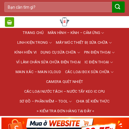
Bỏ
Tìm
qua
kiếm:
nội
dung
TRANG CHỦ
MÀN HÌNH – KÍNH – CẢM ỨNG
LINH KIỆN TRONG
MÁY MÓC THIẾT BỊ SỬA CHỮA
KÍNH HIỂN VI
DỤNG CỤ SỬA CHỮA
PIN ĐIỆN THOẠI
VỈ LÀM CHÂN SỬA CHỮA ĐIỆN THOẠI
IC ĐIỆN THOẠI
MAIN XÁC – MAIN ICLOUD
CÁC LOẠI BOX SỬA CHỮA
CAMERA QUÉT NHIỆT
CÁC LOẠI NƯỚC TÁCH – NƯỚC TẨY KEO IC CPU
SƠ ĐỒ – PHẦN MỀM – TOOL
CHIA SẺ KIẾN THỨC
> KIỂM TRA ĐƠN HÀNG TẠI ĐÂY <