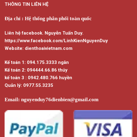
THÔNG TIN LIÊN HỆ
có
nhiều
biến
Địa chỉ : Hệ thống phân phối toàn quốc
thể.
Các
Liên hệ facebook. Nguyễn Tuấn Duy.
tùy
https://www.facebook.com/LinhKienNguyenDuy
chọn
Website: dienthoaivietnam.com
có
thể
Kế toán 1: 094.175.3333 ngân
được
chọn
Kế toán 2: 094444.66.86 thúy
trên
kế toán 3 : 0942.480.766 huyền
trang
Quản lý: 0977.55.3235
sản
phẩm
Email:
nguyenduy76dienbien@gmail.com