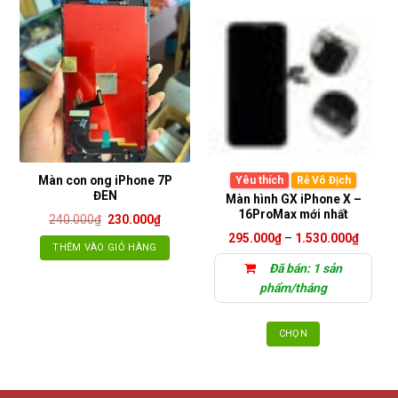
Màn con ong iPhone 7P
Yêu thích
Rẻ Vô Địch
ĐEN
Màn hình GX iPhone X –
16ProMax mới nhất
Giá
Giá
240.000
₫
230.000
₫
gốc
hiện
Khoảng
295.000
₫
–
1.530.000
₫
là:
tại
THÊM VÀO GIỎ HÀNG
giá:
240.000₫.
là:
từ
230.000₫.
Đã bán: 1 sản
295.00
đến
phẩm/tháng
1.530.
CHỌN
Sản
phẩm
này