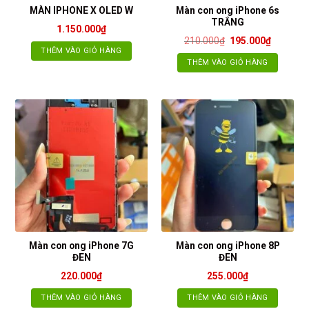
Màn con ong iPhone 6s
MÀN IPHONE X OLED W
TRẮNG
1.150.000
₫
Giá
Giá
210.000
₫
195.000
₫
gốc
hiện
THÊM VÀO GIỎ HÀNG
là:
tại
THÊM VÀO GIỎ HÀNG
210.000₫.
là:
195.000₫
Màn con ong iPhone 7G
Màn con ong iPhone 8P
ĐEN
ĐEN
220.000
₫
255.000
₫
THÊM VÀO GIỎ HÀNG
THÊM VÀO GIỎ HÀNG