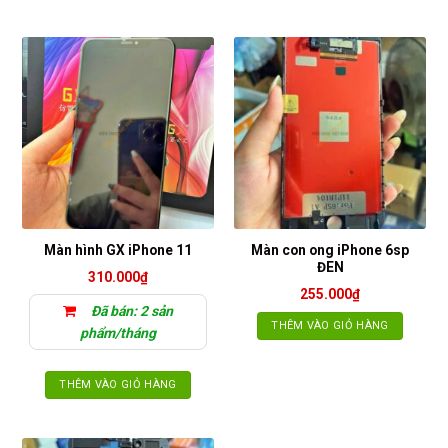
Màn con ong iPhone 6sp
Màn hình GX iPhone 11
ĐEN
310.000
₫
255.000
₫
Đã bán: 2 sản
THÊM VÀO GIỎ HÀNG
phẩm/tháng
THÊM VÀO GIỎ HÀNG