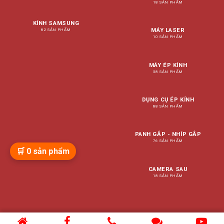
18 SẢN PHẨM
KÍNH SAMSUNG
MÁY LASER
82 SẢN PHẨM
10 SẢN PHẨM
MÁY ÉP KÍNH
58 SẢN PHẨM
DỤNG CỤ ÉP KÍNH
88 SẢN PHẨM
PANH GẮP - NHÍP GẮP
76 SẢN PHẨM
🛒
0
sản phẩm
CAMERA SAU
18 SẢN PHẨM