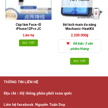
Cáp làm Face-iD
Đế tách main đa năng
iPhone12Pro JC
Mechanic-HeatKit
Liên hệ
2.200.000
₫
ĐỌC TIẾP
Đã bán: 3 sản
phẩm/tháng
ĐỌC TIẾP
THÔNG TIN LIÊN HỆ
Địa chỉ : Hệ thống phân phối toàn quốc
Liên hệ facebook. Nguyễn Tuấn Duy.