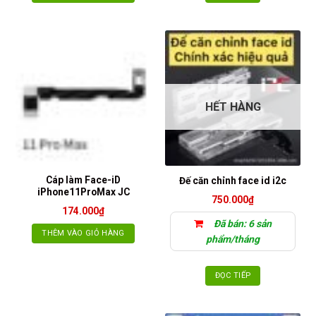
HẾT HÀNG
Cáp làm Face-iD
Đế căn chỉnh face id i2c
iPhone11ProMax JC
750.000
₫
174.000
₫
Đã bán: 6 sản
THÊM VÀO GIỎ HÀNG
phẩm/tháng
ĐỌC TIẾP