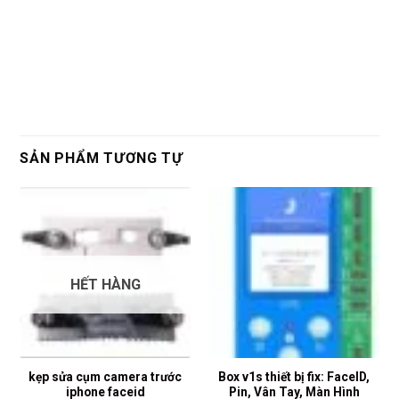
SẢN PHẨM TƯƠNG TỰ
HẾT HÀNG
kẹp sửa cụm camera trước
Box v1s thiết bị fix: FaceID,
iphone faceid
Pin, Vân Tay, Màn Hình