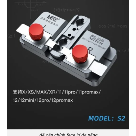
đế cân chỉnh face id đa năng