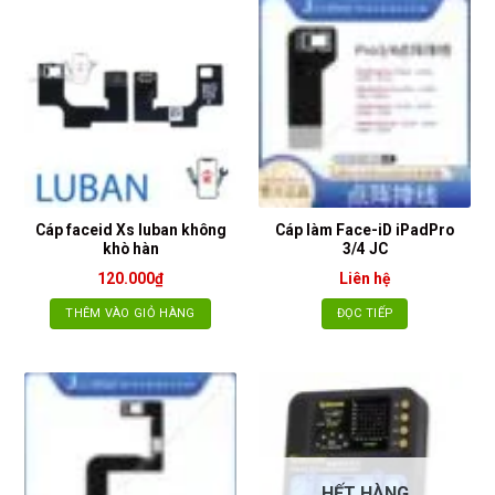
Cáp faceid Xs luban không
Cáp làm Face-iD iPadPro
khò hàn
3/4 JC
120.000
₫
Liên hệ
THÊM VÀO GIỎ HÀNG
ĐỌC TIẾP
HẾT HÀNG