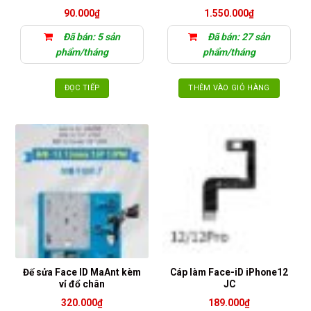
90.000
₫
1.550.000
₫
Đã bán: 5 sản
Đã bán: 27 sản
phẩm/tháng
phẩm/tháng
ĐỌC TIẾP
THÊM VÀO GIỎ HÀNG
Đế sửa Face ID MaAnt kèm
Cáp làm Face-iD iPhone12
vỉ đổ chân
JC
320.000
₫
189.000
₫