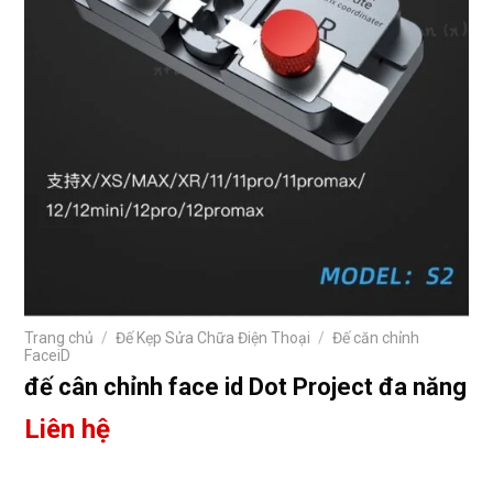
Trang chủ
/
Đế Kẹp Sửa Chữa Điện Thoại
/
Đế căn chỉnh
FaceiD
đế cân chỉnh face id Dot Project đa năng
Liên hệ