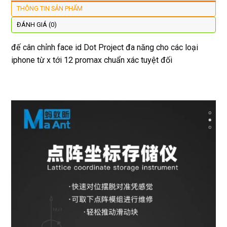
lại 
tôi sẽ 
đây 
mặt
THÔNG TIN SẢN PHẨM
còn 
quay 
giá cả 
bằn
được 
lại
hợp lí 
chu
ĐÁNH GIÁ (0)
dán cl 
pin 
. Uy 
đế cân chỉnh face id Dot Project đa năng cho các loại
xịn 
dùng 
tín
iphone từ x tới 12 promax chuẩn xác tuyệt đối
miễn 
trâu 
phí. 
bền
Rất 
tôt