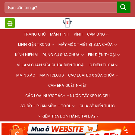
Bỏ
Tìm
qua
kiếm:
nội
dung
TRANG CHỦ
MÀN HÌNH – KÍNH – CẢM ỨNG
LINH KIỆN TRONG
MÁY MÓC THIẾT BỊ SỬA CHỮA
KÍNH HIỂN VI
DỤNG CỤ SỬA CHỮA
PIN ĐIỆN THOẠI
VỈ LÀM CHÂN SỬA CHỮA ĐIỆN THOẠI
IC ĐIỆN THOẠI
MAIN XÁC – MAIN ICLOUD
CÁC LOẠI BOX SỬA CHỮA
CAMERA QUÉT NHIỆT
CÁC LOẠI NƯỚC TÁCH – NƯỚC TẨY KEO IC CPU
SƠ ĐỒ – PHẦN MỀM – TOOL
CHIA SẺ KIẾN THỨC
> KIỂM TRA ĐƠN HÀNG TẠI ĐÂY <