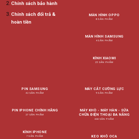
Chính sách bảo hành
Chính sách đổi trả &
MÀN HÌNH OPPO
8 SẢN PHẨM
hoàn tiền
MÀN HÌNH SAMSUNG
4 SẢN PHẨM
KÍNH XIAOMI
25 SẢN PHẨM
PIN SAMSUNG
MÁY CẮT CƯỜNG LỰC
42 SẢN PHẨM
9 SẢN PHẨM
PIN IPHONE CHÍNH HÃNG
MÁY KHÒ - MÁY HÀN - SỬA
CHỮA ĐIỆN THOẠI ĐA NĂNG
27 SẢN PHẨM
444 SẢN PHẨM
KÍNH IPHONE
KEO KHÔ OCA
7 SẢN PHẨM