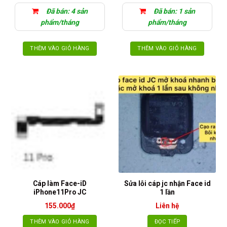
Đã bán: 4 sản
Đã bán: 1 sản
phẩm/tháng
phẩm/tháng
THÊM VÀO GIỎ HÀNG
THÊM VÀO GIỎ HÀNG
Cáp làm Face-iD
Sửa lỗi cáp jc nhận Face id
iPhone11Pro JC
1 lần
155.000
₫
Liên hệ
THÊM VÀO GIỎ HÀNG
ĐỌC TIẾP