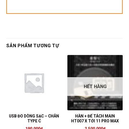
SẢN PHẨM TƯƠNG TỰ
HẾT HÀNG
USB ĐO DÒNG SẠC – CHÂN
HÀN + ĐẾ TÁCH MAIN
TYPE C
HT007 X TỚI 11 PRO MAX
190.000
₫
2.500.000
₫