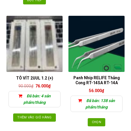
ĐỌC TIẾP
Panh Nhíp RELIFE Thẳng
TÔ VÍT 2UUL 1.2 (+)
Cong RT-14SA RT-14A
Giá
Giá
90.000
₫
76.000
₫
gốc
hiện
56.000
₫
là:
tại
Đã bán: 4 sản
90.000₫.
là:
Đã bán: 138 sản
76.000₫.
phẩm/tháng
phẩm/tháng
THÊM VÀO GIỎ HÀNG
CHỌN
Sản