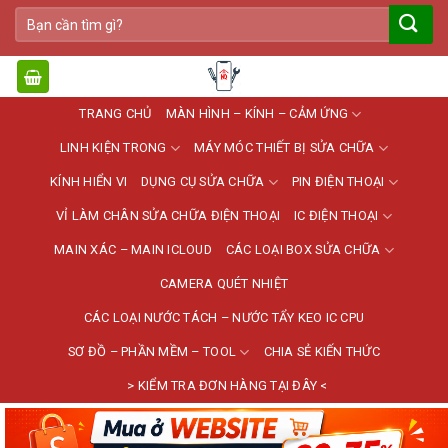
Bỏ
Tìm
qua
kiếm:
nội
dung
TRANG CHỦ
MÀN HÌNH – KÍNH – CẢM ỨNG
LINH KIỆN TRONG
MÁY MÓC THIẾT BỊ SỬA CHỮA
KÍNH HIỂN VI
DỤNG CỤ SỬA CHỮA
PIN ĐIỆN THOẠI
VỈ LÀM CHÂN SỬA CHỮA ĐIỆN THOẠI
IC ĐIỆN THOẠI
MAIN XÁC – MAIN ICLOUD
CÁC LOẠI BOX SỬA CHỮA
CAMERA QUÉT NHIỆT
CÁC LOẠI NƯỚC TÁCH – NƯỚC TẨY KEO IC CPU
SƠ ĐỒ – PHẦN MỀM – TOOL
CHIA SẺ KIẾN THỨC
> KIỂM TRA ĐƠN HÀNG TẠI ĐÂY <