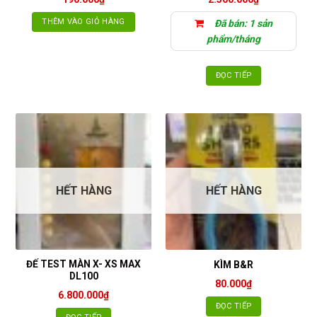
THÊM VÀO GIỎ HÀNG
Đã bán: 1 sản
phẩm/tháng
ĐỌC TIẾP
HẾT HÀNG
HẾT HÀNG
ĐẾ TEST MÀN X- XS MAX
KÌM B&R
DL100
80.000
₫
6.800.000
₫
ĐỌC TIẾP