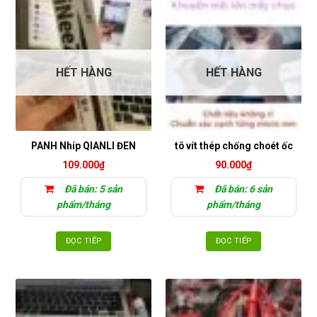
HẾT HÀNG
HẾT HÀNG
PANH Nhíp QIANLI ĐEN
tô vít thép chống choét ốc
109.000
₫
90.000
₫
Đã bán: 5 sản
Đã bán: 6 sản
phẩm/tháng
phẩm/tháng
ĐỌC TIẾP
ĐỌC TIẾP