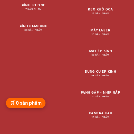
KÍNH IPHONE
KEO KHÔ OCA
7 SẢN PHẨM
18 SẢN PHẨM
KÍNH SAMSUNG
MÁY LASER
82 SẢN PHẨM
10 SẢN PHẨM
MÁY ÉP KÍNH
58 SẢN PHẨM
DỤNG CỤ ÉP KÍNH
88 SẢN PHẨM
PANH GẮP - NHÍP GẮP
76 SẢN PHẨM
🛒
0
sản phẩm
CAMERA SAU
18 SẢN PHẨM