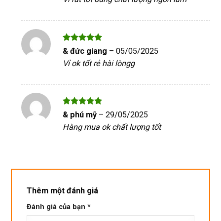
sao
Được xếp
& đức giang
–
05/05/2025
hạng
5
5
Vỉ ok tốt rẻ hài lòngg
sao
Được xếp
& phú mỹ
–
29/05/2025
hạng
5
5
Hàng mua ok chất lượng tốt
sao
Thêm một đánh giá
Đánh giá của bạn
*