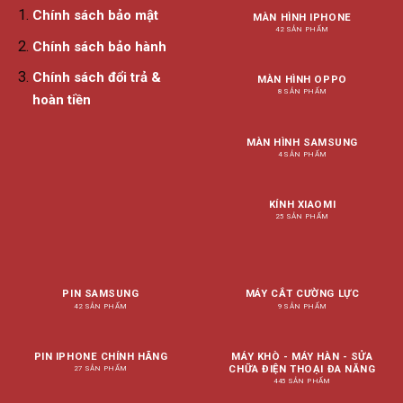
Chính sách bảo mật
MÀN HÌNH IPHONE
42 SẢN PHẨM
Chính sách bảo hành
Chính sách đổi trả &
MÀN HÌNH OPPO
8 SẢN PHẨM
hoàn tiền
MÀN HÌNH SAMSUNG
4 SẢN PHẨM
KÍNH XIAOMI
25 SẢN PHẨM
PIN SAMSUNG
MÁY CẮT CƯỜNG LỰC
42 SẢN PHẨM
9 SẢN PHẨM
PIN IPHONE CHÍNH HÃNG
MÁY KHÒ - MÁY HÀN - SỬA
CHỮA ĐIỆN THOẠI ĐA NĂNG
27 SẢN PHẨM
445 SẢN PHẨM