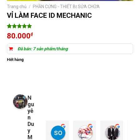
Trang chủ
/
PHẦN CỨNG - THIẾT BỊ SỬA CHỮA
VỈ LÀM FACE ID MECHANIC
5
3
trên 5
80.000
₫
dựa trên
đánh giá
Đã bán: 7 sản phẩm/tháng
Hết hàng
N
gu
yễ
n
Du
y
so young
My Nguyễn
Tu Nguy
2 năm trước
2 năm trước
2 năm trướ
M