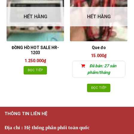
HẾT HÀNG
HẾT HÀNG
ĐỒNG HỒ HOT SALE HR-
Que đo
1203
15.000
₫
1.250.000
₫
Đã bán: 27 sản
ĐỌC TIẾP
phẩm/tháng
ĐỌC TIẾP
THÔNG TIN LIÊN HỆ
Địa chỉ : Hệ thống phân phối toàn quốc