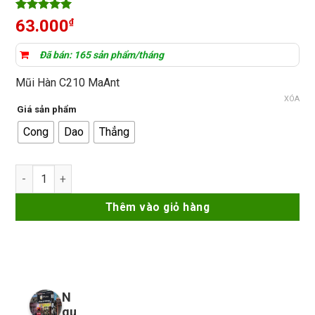
5
28
trên 5
63.000
₫
dựa trên
đánh giá
Đã bán: 165 sản phẩm/tháng
Mũi Hàn C210 MaAnt
XÓA
Giá sản phẩm
Cong
Dao
Thẳng
Mũi Hàn C210 MaAnt Cong Thẳng Dao số lượng
Thêm vào giỏ hàng
N
gu