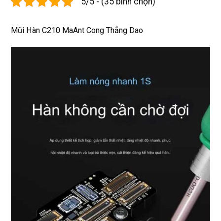
5/5 - (35 bình chọn)
xịn 
dùng 
tín
miễn 
trâu 
phí. 
bền
Mũi Hàn C210 MaAnt Cong Thẳng Dao
Rất 
tôt