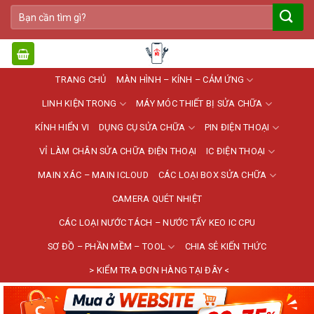
Bỏ
Tìm
qua
kiếm:
nội
dung
TRANG CHỦ
MÀN HÌNH – KÍNH – CẢM ỨNG
LINH KIỆN TRONG
MÁY MÓC THIẾT BỊ SỬA CHỮA
KÍNH HIỂN VI
DỤNG CỤ SỬA CHỮA
PIN ĐIỆN THOẠI
VỈ LÀM CHÂN SỬA CHỮA ĐIỆN THOẠI
IC ĐIỆN THOẠI
MAIN XÁC – MAIN ICLOUD
CÁC LOẠI BOX SỬA CHỮA
CAMERA QUÉT NHIỆT
CÁC LOẠI NƯỚC TÁCH – NƯỚC TẨY KEO IC CPU
SƠ ĐỒ – PHẦN MỀM – TOOL
CHIA SẺ KIẾN THỨC
> KIỂM TRA ĐƠN HÀNG TẠI ĐÂY <