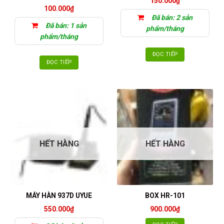
150.000
₫
100.000
₫
Đã bán: 2 sản
Đã bán: 1 sản
phẩm/tháng
phẩm/tháng
ĐỌC TIẾP
ĐỌC TIẾP
HẾT HÀNG
HẾT HÀNG
MÁY HÀN 937D UYUE
BOX HR-101
550.000
₫
900.000
₫