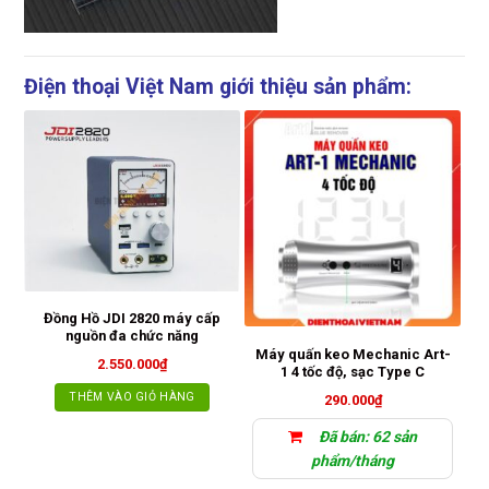
Điện thoại Việt Nam giới thiệu sản phẩm:
h
Đồng Hồ JDI 2820 máy cấp
nguồn đa chức năng
Máy quấn keo Mechanic Art-
2.550.000
₫
1 4 tốc độ, sạc Type C
THÊM VÀO GIỎ HÀNG
290.000
₫
Đã bán: 62 sản
phẩm/tháng