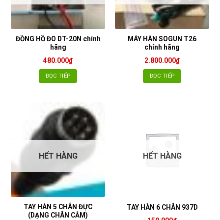
ĐỒNG HỒ ĐO DT-20N chính
MÁY HÀN SOGUN T26
hãng
chính hãng
480.000
₫
2.800.000
₫
ĐỌC TIẾP
ĐỌC TIẾP
HẾT HÀNG
HẾT HÀNG
TAY HÀN 5 CHÂN ĐỰC
TAY HÀN 6 CHÂN 937D
(DẠNG CHÂN CẮM)