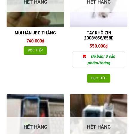
HẾT HÀNG
HẾT HÀNG
TAY KHÒ ZIN
MŨI HÀN JBC THẲNG
2008/858/858D
740.000
₫
550.000
₫
ĐỌC TIẾP
Đã bán: 3 sản
phẩm/tháng
ĐỌC TIẾP
HẾT HÀNG
HẾT HÀNG