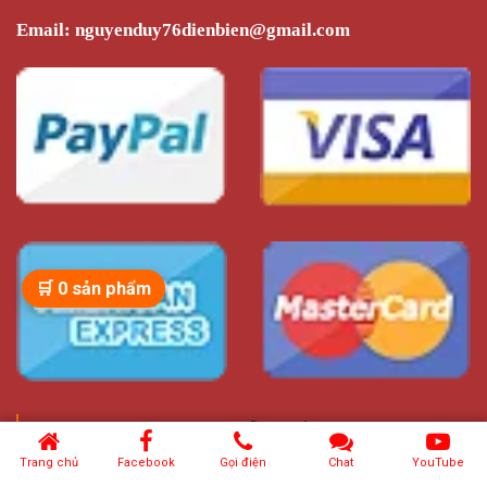
Email:
nguyenduy76dienbien@gmail.com
🛒
0
sản phẩm
DZKJ999.com-nguyễn tuấn duy
Trang chủ
Facebook
Gọi điện
Chat
YouTube