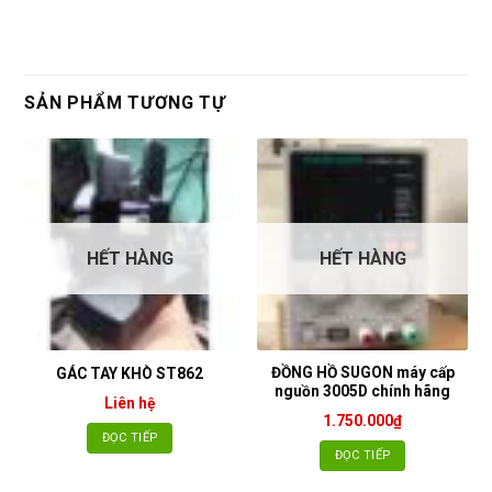
SẢN PHẨM TƯƠNG TỰ
HẾT HÀNG
HẾT HÀNG
ĐỒNG HỒ SUGON máy cấp
GÁC TAY KHÒ ST862
nguồn 3005D chính hãng
Liên hệ
1.750.000
₫
ĐỌC TIẾP
ĐỌC TIẾP