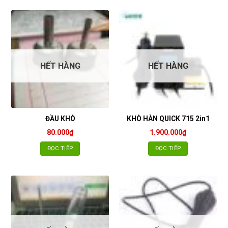
HẾT HÀNG
HẾT HÀNG
ĐẦU KHÒ
KHÒ HÀN QUICK 715 2in1
80.000
₫
1.900.000
₫
ĐỌC TIẾP
ĐỌC TIẾP