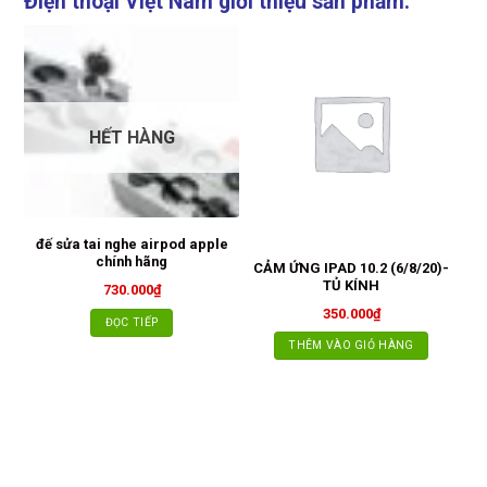
Điện thoại Việt Nam giới thiệu sản phẩm:
HẾT HÀNG
đế sửa tai nghe airpod apple
chính hãng
CẢM ỨNG IPAD 10.2 (6/8/20)-
G
TỦ KÍNH
cô
730.000
₫
l
350.000
₫
ĐỌC TIẾP
THÊM VÀO GIỎ HÀNG