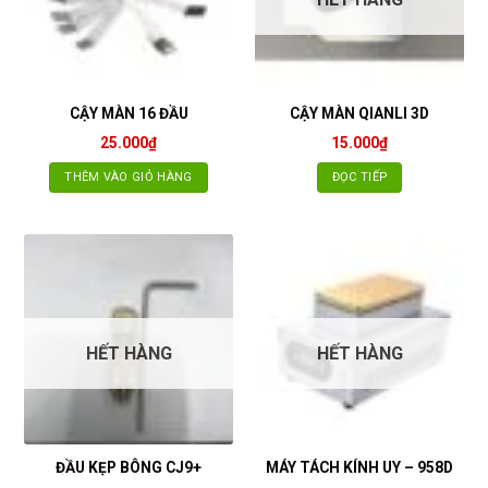
CẬY MÀN 16 ĐẦU
CẬY MÀN QIANLI 3D
25.000
₫
15.000
₫
THÊM VÀO GIỎ HÀNG
ĐỌC TIẾP
HẾT HÀNG
HẾT HÀNG
ĐẦU KẸP BÔNG CJ9+
MÁY TÁCH KÍNH UY – 958D