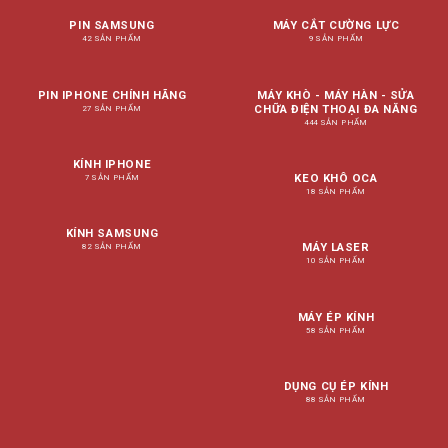
PIN SAMSUNG
MÁY CẮT CƯỜNG LỰC
42 SẢN PHẨM
9 SẢN PHẨM
PIN IPHONE CHÍNH HÃNG
MÁY KHÒ - MÁY HÀN - SỬA
CHỮA ĐIỆN THOẠI ĐA NĂNG
27 SẢN PHẨM
444 SẢN PHẨM
KÍNH IPHONE
KEO KHÔ OCA
7 SẢN PHẨM
18 SẢN PHẨM
KÍNH SAMSUNG
MÁY LASER
82 SẢN PHẨM
10 SẢN PHẨM
MÁY ÉP KÍNH
58 SẢN PHẨM
DỤNG CỤ ÉP KÍNH
88 SẢN PHẨM