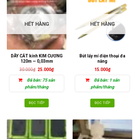
HẾT HÀNG
HẾT HÀNG
DÂY CẮT kính KIM CƯƠNG
Bút lấy mí điện thoại đa
120m — 0,03mm
năng
Giá
Giá
30.000
₫
25.000
₫
15.000
₫
gốc
hiện
là:
tại
Đã bán: 75 sản
Đã bán: 1 sản
30.000₫.
là:
25.000₫.
phẩm/tháng
phẩm/tháng
ĐỌC TIẾP
ĐỌC TIẾP