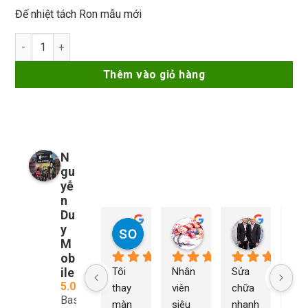
Đế nhiệt tách Ron mẫu mới
Đế nhiệt tách Ron mẫu mới số lượng
Thêm vào giỏ hàng
N
gu
yễ
n
Du
y
so young
My Nguyễn
Tu Nguy
1 năm trước
1 năm trước
1 năm trướ
M
ob
ile
Tôi 
Nhân 
Sửa 
Ng
5.0
thay 
viên 
chữa 
n Du
Based
màn 
siêu 
nhanh 
sửa