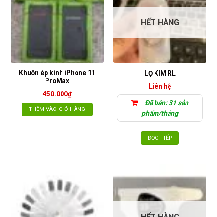
HẾT HÀNG
Khuôn ép kính iPhone 11
LỌ KIM RL
ProMax
Liên hệ
450.000
₫
Đã bán: 31 sản
THÊM VÀO GIỎ HÀNG
phẩm/tháng
ĐỌC TIẾP
HẾT HÀNG