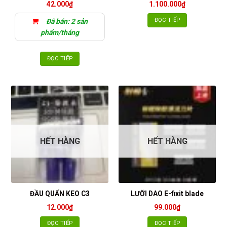
42.000
₫
1.100.000
₫
ĐỌC TIẾP
Đã bán: 2 sản
phẩm/tháng
ĐỌC TIẾP
HẾT HÀNG
HẾT HÀNG
ĐẦU QUẤN KEO C3
LƯỠI DAO E-fixit blade
12.000
₫
99.000
₫
ĐỌC TIẾP
ĐỌC TIẾP