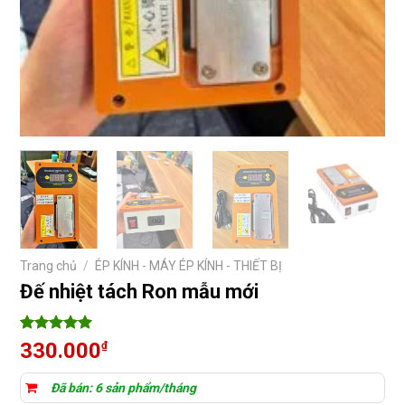
Trang chủ
/
ÉP KÍNH - MÁY ÉP KÍNH - THIẾT BỊ
Đế nhiệt tách Ron mẫu mới
5
2
trên 5
330.000
₫
dựa trên
đánh giá
Đã bán: 6 sản phẩm/tháng