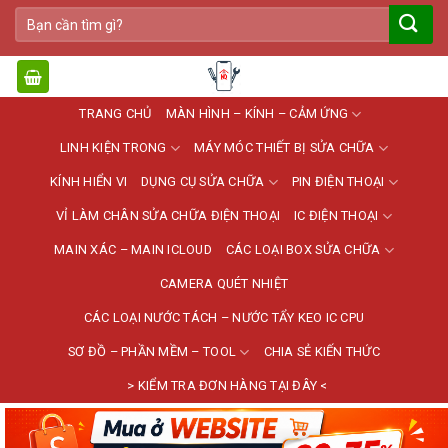
Bỏ
Tìm
qua
kiếm:
nội
dung
TRANG CHỦ
MÀN HÌNH – KÍNH – CẢM ỨNG
LINH KIỆN TRONG
MÁY MÓC THIẾT BỊ SỬA CHỮA
KÍNH HIỂN VI
DỤNG CỤ SỬA CHỮA
PIN ĐIỆN THOẠI
VỈ LÀM CHÂN SỬA CHỮA ĐIỆN THOẠI
IC ĐIỆN THOẠI
MAIN XÁC – MAIN ICLOUD
CÁC LOẠI BOX SỬA CHỮA
CAMERA QUÉT NHIỆT
CÁC LOẠI NƯỚC TÁCH – NƯỚC TẨY KEO IC CPU
SƠ ĐỒ – PHẦN MỀM – TOOL
CHIA SẺ KIẾN THỨC
> KIỂM TRA ĐƠN HÀNG TẠI ĐÂY <