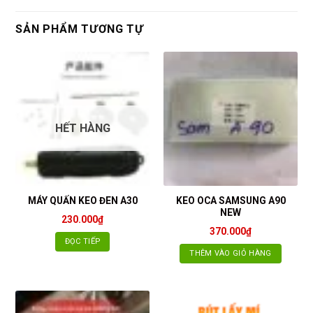
SẢN PHẨM TƯƠNG TỰ
HẾT HÀNG
KEO OCA SAMSUNG A90
MÁY QUẤN KEO ĐEN A30
NEW
230.000
₫
370.000
₫
ĐỌC TIẾP
THÊM VÀO GIỎ HÀNG