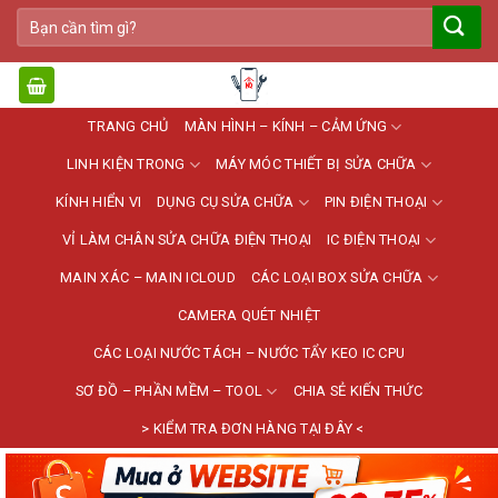
Bỏ
Tìm
qua
kiếm:
nội
dung
TRANG CHỦ
MÀN HÌNH – KÍNH – CẢM ỨNG
LINH KIỆN TRONG
MÁY MÓC THIẾT BỊ SỬA CHỮA
KÍNH HIỂN VI
DỤNG CỤ SỬA CHỮA
PIN ĐIỆN THOẠI
VỈ LÀM CHÂN SỬA CHỮA ĐIỆN THOẠI
IC ĐIỆN THOẠI
MAIN XÁC – MAIN ICLOUD
CÁC LOẠI BOX SỬA CHỮA
CAMERA QUÉT NHIỆT
CÁC LOẠI NƯỚC TÁCH – NƯỚC TẨY KEO IC CPU
SƠ ĐỒ – PHẦN MỀM – TOOL
CHIA SẺ KIẾN THỨC
> KIỂM TRA ĐƠN HÀNG TẠI ĐÂY <