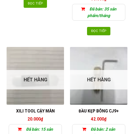
ĐỌC TIẾP
Đã bán: 35 sản
phẩm/tháng
ĐỌC TIẾP
HẾT HÀNG
HẾT HÀNG
XILI TOOL CẬY MÀN
ĐẦU KẸP BÔNG CJ9+
20.000
₫
42.000
₫
Đã bán: 15 sản
Đã bán: 2 sản