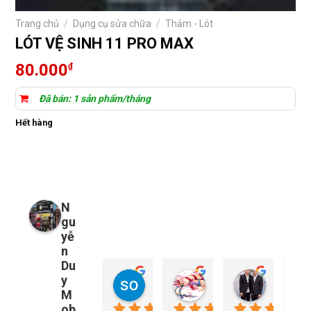
Trang chủ
/
Dụng cụ sửa chữa
/
Thảm - Lót
LÓT VỆ SINH 11 PRO MAX
80.000
₫
Đã bán: 1 sản phẩm/tháng
Hết hàng
N
gu
yễ
n
Du
y
so young
My Nguyễn
Tu Nguy
2 năm trước
2 năm trước
2 năm trướ
M
ob