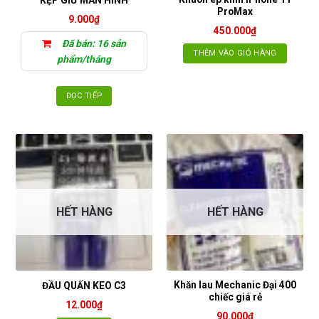
ProMax
9.000
₫
450.000
₫
Đã bán: 16 sản
THÊM VÀO GIỎ HÀNG
phẩm/tháng
ĐỌC TIẾP
HẾT HÀNG
HẾT HÀNG
Khăn lau Mechanic Đại 400
ĐẦU QUẤN KEO C3
chiếc giá rẻ
12.000
₫
90.000
₫