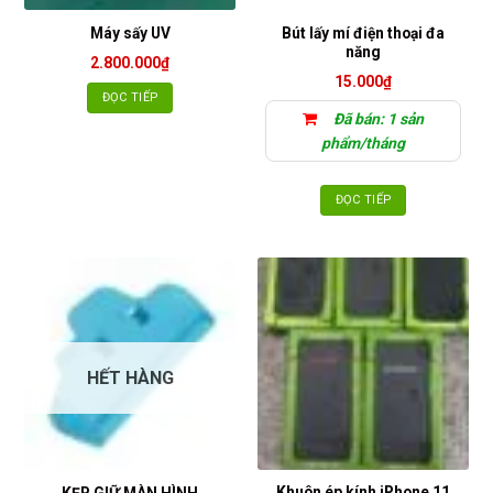
Bút lấy mí điện thoại đa
Máy sấy UV
năng
2.800.000
₫
15.000
₫
ĐỌC TIẾP
Đã bán: 1 sản
phẩm/tháng
ĐỌC TIẾP
HẾT HÀNG
Khuôn ép kính iPhone 11
KẸP GIỮ MÀN HÌNH