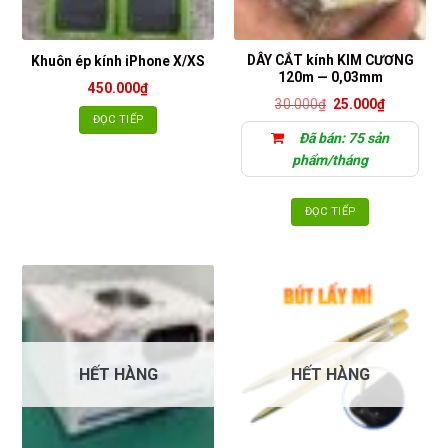
DÂY CẮT kính KIM CƯƠNG
Khuôn ép kính iPhone X/XS
120m — 0,03mm
450.000
₫
Giá
Giá
30.000
₫
25.000
₫
gốc
hiện
ĐỌC TIẾP
là:
tại
Đã bán: 75 sản
30.000₫.
là:
25.000₫.
phẩm/tháng
ĐỌC TIẾP
HẾT HÀNG
HẾT HÀNG