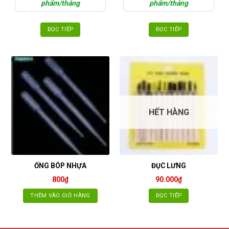
phẩm/tháng
phẩm/tháng
ĐỌC TIẾP
ĐỌC TIẾP
HẾT HÀNG
ỐNG BÓP NHỰA
ĐỤC LƯNG
800
₫
90.000
₫
THÊM VÀO GIỎ HÀNG
ĐỌC TIẾP