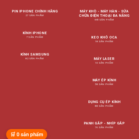
PIN IPHONE CHÍNH HÃNG
MÁY KHÒ - MÁY HÀN - SỬA
CHỮA ĐIỆN THOẠI ĐA NĂNG
27 SẢN PHẨM
445 SẢN PHẨM
KÍNH IPHONE
KEO KHÔ OCA
7 SẢN PHẨM
18 SẢN PHẨM
KÍNH SAMSUNG
MÁY LASER
82 SẢN PHẨM
10 SẢN PHẨM
MÁY ÉP KÍNH
58 SẢN PHẨM
DỤNG CỤ ÉP KÍNH
88 SẢN PHẨM
PANH GẮP - NHÍP GẮP
76 SẢN PHẨM
🛒
0
sản phẩm