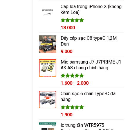
hạng
5.00
5 sao
Cáp loa trong iPhone X (không
kèm Loa)
Được xếp
18.000
hạng
5.00
5 sao
Dây cáp sạc C8 typeC 1.2M
Đen
9.000
Mic samsung J7 J7PRIME J1
A3 A8 chung chính hãng
Được xếp
Khoảng
1.600
–
2.000
hạng
5.00
giá:
5 sao
Chân sạc 6 chân Type-C đa
từ
năng
1.600₫
đến
2.000₫
Được xếp
1.900
hạng
5.00
5 sao
ic trung tần WTR5975