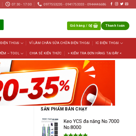
07:30 - 17:00
0977553235 - 0941753333 - 0944446686
Giỏ hàng /
0
₫
Thanh toán
 ĐIỆN THOẠI
VỈ LÀM CHÂN SỬA CHỮA ĐIỆN THOẠI
IC ĐIỆN THOẠI
MỀM – TOOL
CHIA SẺ KIẾN THỨC
> KIỂM TRA ĐƠN HÀNG TẠI ĐÂY <
SẢN PHẨM BÁN CHẠY
Keo YCS đa năng No.7000
No.8000