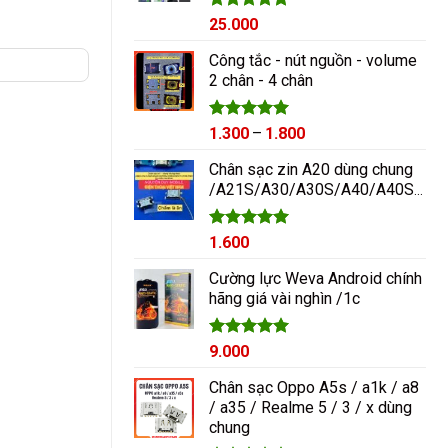
Được xếp
25.000
hạng
5.00
5 sao
Công tắc - nút nguồn - volume
2 chân - 4 chân
Được xếp
Khoảng
1.300
–
1.800
hạng
5.00
giá:
5 sao
Chân sạc zin A20 dùng chung
từ
/A21S/A30/A30S/A40/A40S/A50/A60/A70/M10/M20
1.300₫
đến
1.800₫
Được xếp
1.600
hạng
5.00
5 sao
Cường lực Weva Android chính
hãng giá vài nghìn /1c
Được xếp
9.000
hạng
5.00
5 sao
Chân sạc Oppo A5s / a1k / a8
/ a35 / Realme 5 / 3 / x dùng
chung