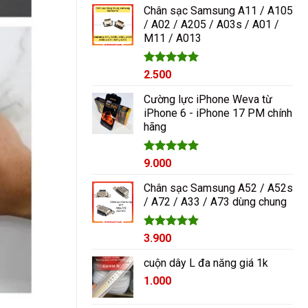
5 sao
Chân sạc Samsung A11 / A105
/ A02 / A205 / A03s / A01 /
M11 / A013
Được xếp
2.500
hạng
5.00
5 sao
Cường lực iPhone Weva từ
iPhone 6 - iPhone 17 PM chính
hãng
Được xếp
9.000
hạng
5.00
5 sao
Chân sạc Samsung A52 / A52s
/ A72 / A33 / A73 dùng chung
Được xếp
3.900
hạng
5.00
5 sao
cuộn dây L đa năng giá 1k
1.000