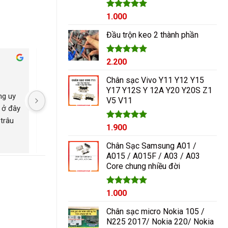
Được xếp
1.000
hạng
5.00
5 sao
Đầu trộn keo 2 thành phần
Được xếp
2.200
Cham Ha
hạng
5.00
2 năm trước
2 năm trước
5 sao
Chân sạc Vivo Y11 Y12 Y15
Y17 Y12S Y 12A Y20 Y20S Z1
g uy 
Nguyễn Duy sửa chữa rất 
Có con máy 8pl nát b
V5 V11
 ở đây 
tốt giá hợp lí rẻ so với mặt 
kính mang qua nguyễ
trâu 
bằng chung. Uy tín
ép lại kính là đẹp nh
Được xếp
1.900
ngayyy. Đẹp lắm
hạng
5.00
5 sao
Chân Sạc Samsung A01 /
A015 / A015F / A03 / A03
Core chung nhiều đời
Giá
Được xếp
Giá
1.000
hạng
5.00
gốc
hiện
5 sao
Chân sạc micro Nokia 105 /
là:
tại
N225 2017/ Nokia 220/ Nokia
1.200₫.
là: