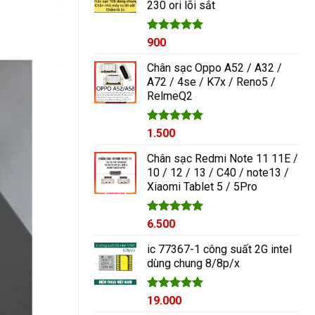
230 ori lõi sắt
1.000₫.
Được xếp
900
hạng
5.00
5 sao
Chân sạc Oppo A52 / A32 /
A72 / 4se / K7x / Reno5 /
RelmeQ2
Được xếp
1.500
hạng
5.00
5 sao
Chân sạc Redmi Note 11 11E /
10 / 12 / 13 / C40 / note13 /
Xiaomi Tablet 5 / 5Pro
Được xếp
6.500
hạng
5.00
5 sao
ic 77367-1 công suất 2G intel
dùng chung 8/8p/x
Được xếp
19.000
hạng
5.00