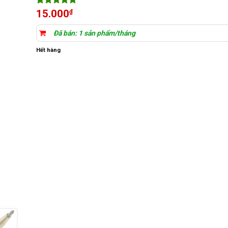
5
2
trên 5
15.000
₫
dựa trên
đánh giá
Đã bán: 1 sản phẩm/tháng
Hết hàng