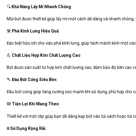
🔍
Khả Năng Lấy Mí Nhanh Chóng
:
Mũi bút được thiết kế giúp lấy mí một cách dễ dàng và nhanh chóng, t
🛠
Phá Kính Lưng Hiệu Quả
:
Đặc biệt hữu ích cho việc phá kính lưng, giúp tách mảnh kính một các
💪
Chất Liệu Hợp Kim Chất Lượng Cao
:
Bút được sản xuất từ hợp kim chất lượng cao, đảm bảo độ bền cao và
🔨
Đầu Bút Cứng Siêu Bền
:
Đầu bút cứng giúp tăng cường sức mạnh khi sử dụng, phù hợp cho cá
🎒
Tiện Lợi Khi Mang Theo
:
Thiết kế với một clip giúp bạn dễ dàng kẹp bút vào túi xách hoặc túi 
🌐
Sử Dụng Rộng Rãi
: