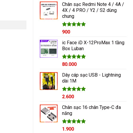
Chân sạc Redmi Note 4 / 4A /
4X / 4 PRO / Y2 / S2 dùng
chung
Được xếp
900
hạng
5.00
5 sao
ic Face iD X-12ProMax 1 tầng
Box Luban
Được xếp
80.000
hạng
5.00
5 sao
Dây cáp sạc USB - Lightning
dài 1M
Được xếp
2.600
hạng
5.00
5 sao
Chân sạc 16 chân Type-C đa
năng
Được xếp
1.900