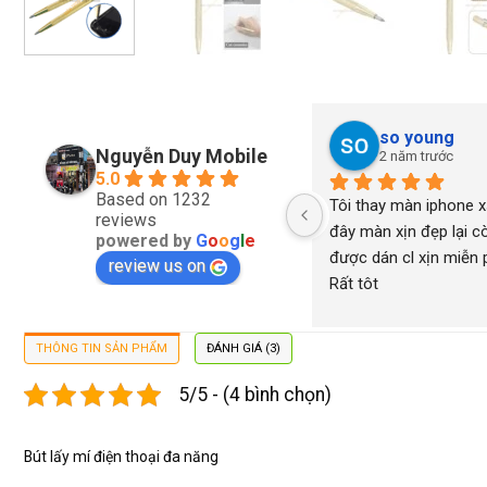
so young
Nguyễn Duy Mobile
2 năm trước
5.0
Based on 1232
Tôi thay màn iphone xs
reviews
đây màn xịn đẹp lại cò
powered by
G
o
o
g
l
e
được dán cl xịn miễn ph
review us on
Rất tôt
THÔNG TIN SẢN PHẨM
ĐÁNH GIÁ (3)
5/5 - (4 bình chọn)
Bút lấy mí điện thoại đa năng