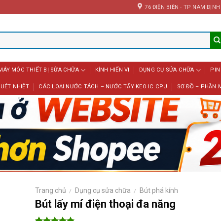
76 ĐIỆN BIÊN - TP NAM ĐỊNH
MÁY MÓC THIẾT BỊ SỬA CHỮA
KÍNH HIỂN VI
DỤNG CỤ SỬA CHỮA
PIN
UÉT NHIỆT
CÁC LOẠI NƯỚC TÁCH – NƯỚC TẨY KEO IC CPU
SƠ ĐỒ – PHẦN 
Trang chủ
Dụng cụ sửa chữa
Bút phá kính
/
/
Bút lấy mí điện thoại đa năng