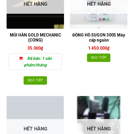
HẾT HÀNG
HẾT HÀNG
MŨI HÀN GOLD MECHANIC
ĐỒNG HỒ SUGON 3005 Máy
(CONG)
cấp nguồn
35.000
₫
1.450.000
₫
ĐỌC TIẾP
Đã bán: 1 sản
phẩm/tháng
ĐỌC TIẾP
HẾT HÀNG
HẾT HÀNG