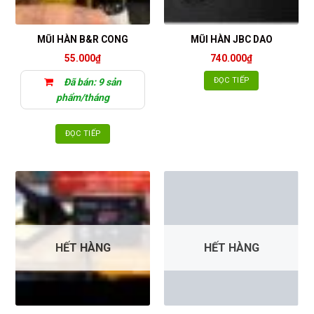
MŨI HÀN B&R CONG
MŨI HÀN JBC DAO
55.000
₫
740.000
₫
ĐỌC TIẾP
Đã bán: 9 sản
phẩm/tháng
ĐỌC TIẾP
HẾT HÀNG
HẾT HÀNG