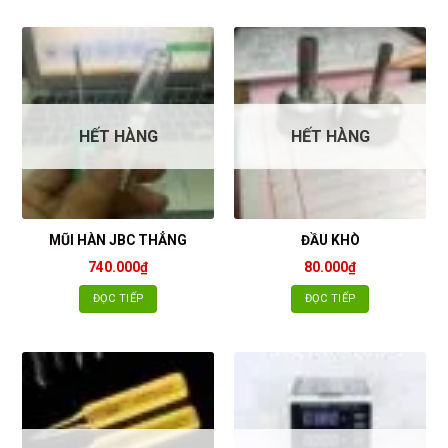
HẾT HÀNG
HẾT HÀNG
MŨI HÀN JBC THẲNG
ĐẦU KHÒ
740.000
₫
80.000
₫
ĐỌC TIẾP
ĐỌC TIẾP