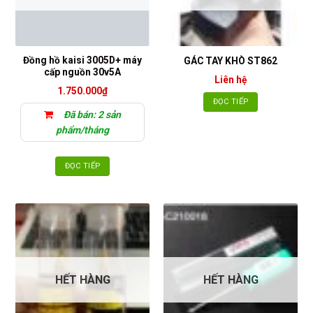
Đồng hồ kaisi 3005D+ máy
GÁC TAY KHÒ ST862
cấp nguồn 30v5A
Liên hệ
1.750.000
₫
ĐỌC TIẾP
Đã bán: 2 sản
phẩm/tháng
ĐỌC TIẾP
HẾT HÀNG
HẾT HÀNG