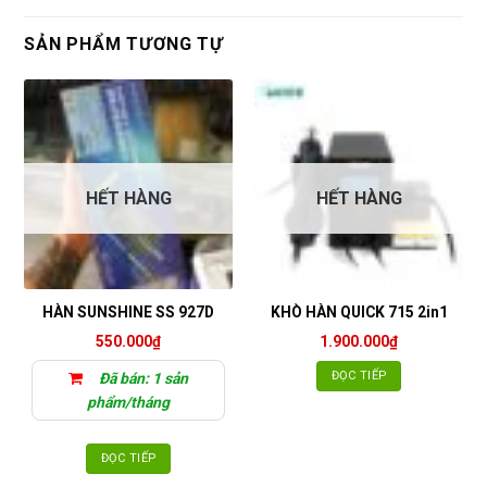
SẢN PHẨM TƯƠNG TỰ
HẾT HÀNG
HẾT HÀNG
HÀN SUNSHINE SS 927D
KHÒ HÀN QUICK 715 2in1
550.000
₫
1.900.000
₫
ĐỌC TIẾP
Đã bán: 1 sản
phẩm/tháng
ĐỌC TIẾP