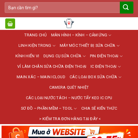
Bỏ
Tìm
qua
kiếm:
nội
dung
TRANG CHỦ
MÀN HÌNH – KÍNH – CẢM ỨNG
LINH KIỆN TRONG
MÁY MÓC THIẾT BỊ SỬA CHỮA
KÍNH HIỂN VI
DỤNG CỤ SỬA CHỮA
PIN ĐIỆN THOẠI
VỈ LÀM CHÂN SỬA CHỮA ĐIỆN THOẠI
IC ĐIỆN THOẠI
MAIN XÁC – MAIN ICLOUD
CÁC LOẠI BOX SỬA CHỮA
CAMERA QUÉT NHIỆT
CÁC LOẠI NƯỚC TÁCH – NƯỚC TẨY KEO IC CPU
SƠ ĐỒ – PHẦN MỀM – TOOL
CHIA SẺ KIẾN THỨC
> KIỂM TRA ĐƠN HÀNG TẠI ĐÂY <