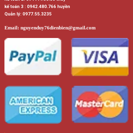
kế toán 3 : 0942.480.766 huyền
Quản lý: 0977.55.3235
Email:
nguyenduy76dienbien@gmail.com