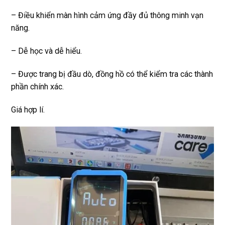
miễn 
trâu 
– Điều khiển màn hình cảm ứng đầy đủ thông minh vạn
phí. 
bền
năng.
Rất 
tôt
– Dễ học và dễ hiểu.
– Được trang bị đầu dò, đồng hồ có thể kiểm tra các thành
phần chính xác.
Giá hợp lí.