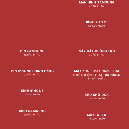
MÀN HÌNH SAMSUNG
4 SẢN PHẨM
KÍNH XIAOMI
25 SẢN PHẨM
PIN SAMSUNG
MÁY CẮT CƯỜNG LỰC
42 SẢN PHẨM
9 SẢN PHẨM
PIN IPHONE CHÍNH HÃNG
MÁY KHÒ - MÁY HÀN - SỬA
CHỮA ĐIỆN THOẠI ĐA NĂNG
27 SẢN PHẨM
444 SẢN PHẨM
KÍNH IPHONE
KEO KHÔ OCA
7 SẢN PHẨM
18 SẢN PHẨM
KÍNH SAMSUNG
MÁY LASER
82 SẢN PHẨM
10 SẢN PHẨM