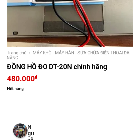
Trang chủ
/
MÁY KHÒ - MÁY HÀN - SỬA CHỮA ĐIỆN THOẠI ĐA
NĂNG
ĐỒNG HỒ ĐO DT-20N chính hãng
480.000
₫
Hết hàng
N
gu
yễ