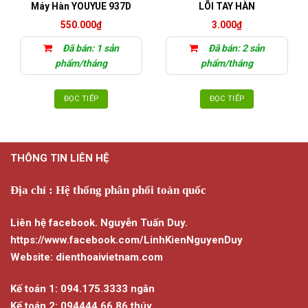
Máy Hàn YOUYUE 937D
LÕI TAY HÀN
550.000
₫
3.000
₫
Đã bán: 1 sản
Đã bán: 2 sản
phẩm/tháng
phẩm/tháng
ĐỌC TIẾP
ĐỌC TIẾP
THÔNG TIN LIÊN HỆ
Địa chỉ : Hệ thống phân phối toàn quốc
Liên hệ facebook. Nguyễn Tuấn Duy.
https://www.facebook.com/LinhKienNguyenDuy
Website: dienthoaivietnam.com
Kế toán 1: 094.175.3333 ngân
Kế toán 2: 094444.66.86 thúy