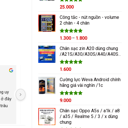
Được xếp
25.000
hạng
5.00
5 sao
Công tắc - nút nguồn - volume
2 chân - 4 chân
Được xếp
Khoảng
1.300
–
1.800
hạng
5.00
giá:
5 sao
Chân sạc zin A20 dùng chung
từ
/A21S/A30/A30S/A40/A40S/A50/A60/A70/M10/M20
1.300₫
đến
1.800₫
Được xếp
1.600
hạng
5.00
Cham Ha
5 sao
2 năm trước
2 năm trước
Cường lực Weva Android chính
hãng giá vài nghìn /1c
g uy 
Nguyễn Duy sửa chữa rất 
Có con máy 8pl nát b
 ở đây 
tốt giá hợp lí rẻ so với mặt 
kính mang qua nguyễ
Được xếp
9.000
hạng
5.00
trâu 
bằng chung. Uy tín
ép lại kính là đẹp nh
5 sao
Chân sạc Oppo A5s / a1k / a8
ngayyy. Đẹp lắm
/ a35 / Realme 5 / 3 / x dùng
chung