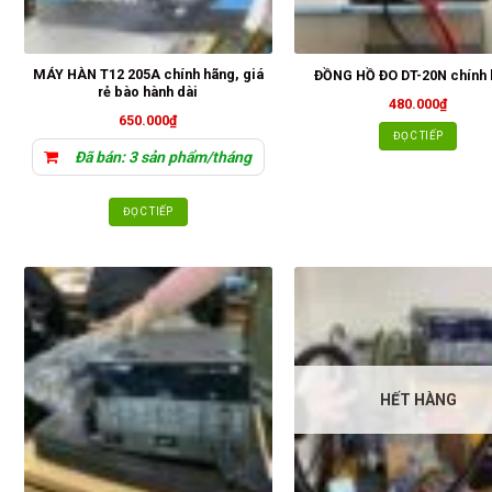
MÁY HÀN T12 205A chính hãng, giá
ĐỒNG HỒ ĐO DT-20N chính
rẻ bào hành dài
480.000
₫
650.000
₫
ĐỌC TIẾP
Đã bán: 3 sản phẩm/tháng
ĐỌC TIẾP
HẾT HÀNG