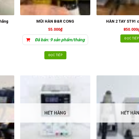
 hãng
MŨI HÀN B&R CONG
HÀN 2 TAY ST91 c
55.000
₫
850.000
ĐỌC TIẾP
Đã bán: 9 sản phẩm/tháng
ĐỌC TIẾP
HẾT HÀNG
HẾT HÀ