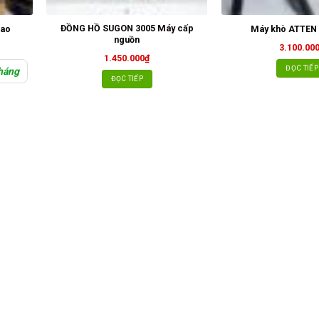
ĐỒNG HỒ SUGON 3005 Máy cấp
cao
Máy khò ATTEN
nguồn
3.100.00
1.450.000
₫
ĐỌC TIẾP
háng
ĐỌC TIẾP