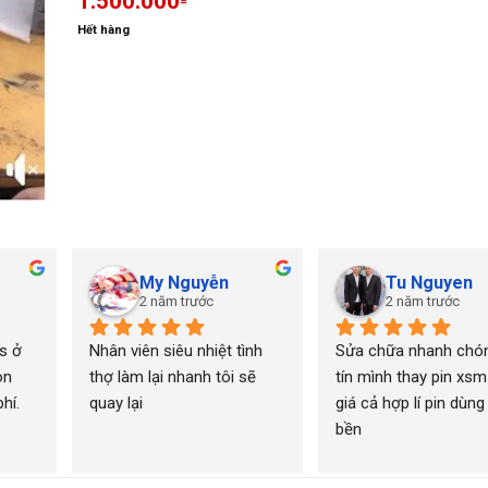
1.500.000
Hết hàng
My Nguyễn
Tu Nguyen
2 năm trước
2 năm trước
 ở 
Nhân viên siêu nhiệt tình 
Sửa chữa nhanh chón
n 
thợ làm lại nhanh tôi sẽ 
tín mình thay pin xsm
í. 
quay lại
giá cả hợp lí pin dùng 
bền