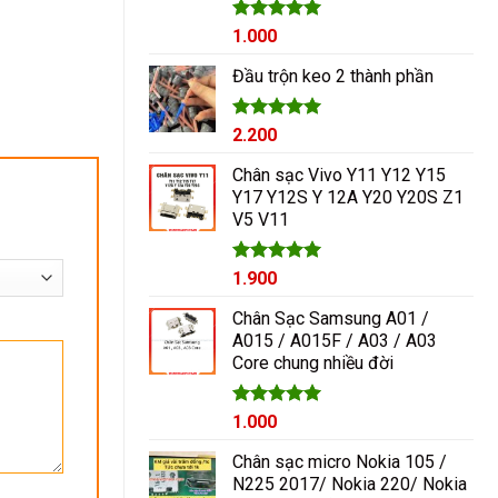
Được xếp
1.000
hạng
5.00
5 sao
Đầu trộn keo 2 thành phần
Được xếp
2.200
hạng
5.00
5 sao
Chân sạc Vivo Y11 Y12 Y15
Y17 Y12S Y 12A Y20 Y20S Z1
V5 V11
Được xếp
1.900
hạng
5.00
5 sao
Chân Sạc Samsung A01 /
A015 / A015F / A03 / A03
Core chung nhiều đời
Giá
Được xếp
Giá
1.000
hạng
5.00
gốc
hiện
5 sao
Chân sạc micro Nokia 105 /
là:
tại
N225 2017/ Nokia 220/ Nokia
1.200₫.
là: