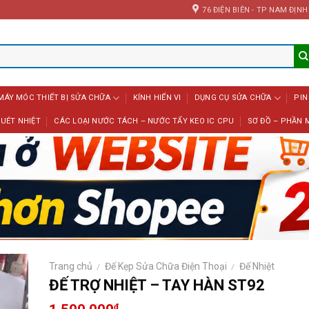
76 ĐIỆN BIÊN - TP NAM ĐỊNH
MÁY MÓC THIẾT BỊ SỬA CHỮA
KÍNH HIỂN VI
DỤNG CỤ SỬA CHỮA
PIN
UÉT NHIỆT
CÁC LOẠI NƯỚC TÁCH – NƯỚC TẨY KEO IC CPU
SƠ ĐỒ – PHẦN 
Trang chủ
Đế Kẹp Sửa Chữa Điện Thoại
Đế Nhiệt
/
/
ĐẾ TRỢ NHIỆT – TAY HÀN ST92
₫