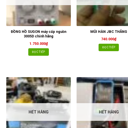
ĐỒNG HỒ SUGON máy cấp nguồn
MŨI HÀN JBC THẲNG
3005D chính hãng
740.000
₫
1.750.000
₫
ĐỌC TIẾP
ĐỌC TIẾP
HẾT HÀNG
HẾT HÀNG