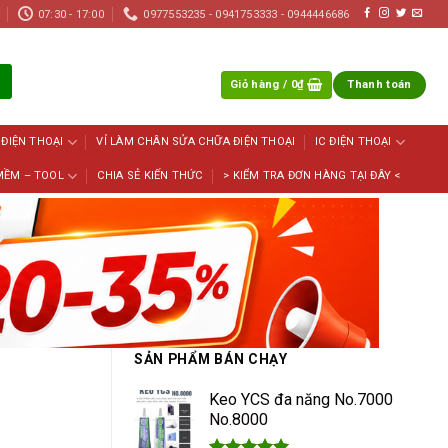
07:30 - 17:00
0977553235 - 0941753333 - 0944446686
Giỏ hàng /
0
₫
Thanh toán
 ĐIỆN THOẠI
VỈ LÀM CHÂN SỬA CHỮA ĐIỆN THOẠI
IC ĐIỆN THOẠI
MỀM – TOOL
CHIA SẺ KIẾN THỨC
> KIỂM TRA ĐƠN HÀNG TẠI ĐÂY <
SẢN PHẨM BÁN CHẠY
Keo YCS đa năng No.7000
No.8000