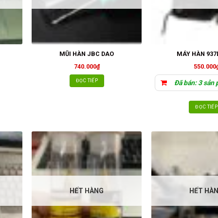
MŨI HÀN JBC DAO
MÁY HÀN 937
740.000
₫
550.000
ĐỌC TIẾP
Đã bán: 3 sản
ĐỌC TIẾP
HẾT HÀNG
HẾT HÀ