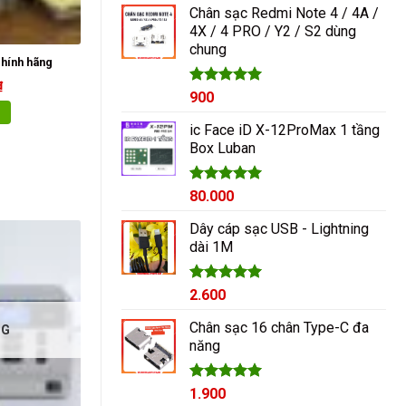
Chân sạc Redmi Note 4 / 4A /
4X / 4 PRO / Y2 / S2 dùng
chung
hính hãng
₫
Được xếp
900
hạng
5.00
5 sao
ic Face iD X-12ProMax 1 tầng
Box Luban
Được xếp
80.000
hạng
5.00
5 sao
Dây cáp sạc USB - Lightning
dài 1M
Được xếp
2.600
hạng
5.00
5 sao
Chân sạc 16 chân Type-C đa
NG
năng
Được xếp
1.900