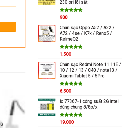
230 ori lõi sắt
1.000₫.
Được xếp
900
hạng
5.00
5 sao
Chân sạc Oppo A52 / A32 /
A72 / 4se / K7x / Reno5 /
RelmeQ2
Được xếp
1.500
hạng
5.00
5 sao
Chân sạc Redmi Note 11 11E /
10 / 12 / 13 / C40 / note13 /
Xiaomi Tablet 5 / 5Pro
Được xếp
6.500
hạng
5.00
5 sao
ic 77367-1 công suất 2G intel
dùng chung 8/8p/x
Được xếp
19.000
NG
hạng
5.00