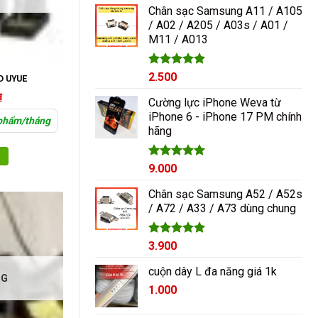
5 sao
Chân sạc Samsung A11 / A105
/ A02 / A205 / A03s / A01 /
M11 / A013
Được xếp
2.500
D UYUE
hạng
5.00
₫
5 sao
Cường lực iPhone Weva từ
iPhone 6 - iPhone 17 PM chính
 phẩm/tháng
hãng
Được xếp
9.000
hạng
5.00
5 sao
Chân sạc Samsung A52 / A52s
/ A72 / A33 / A73 dùng chung
Được xếp
3.900
hạng
5.00
5 sao
cuộn dây L đa năng giá 1k
NG
1.000