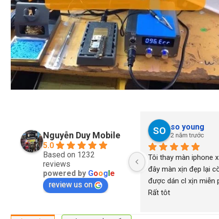
so young
Nguyễn Duy Mobile
2 năm trước
5.0
Based on 1232
Tôi thay màn iphone xs
reviews
đây màn xịn đẹp lại cò
powered by
G
o
o
g
l
e
được dán cl xịn miễn ph
review us on
Rất tôt