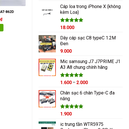
hạng
5.00
5 sao
Cáp loa trong iPhone X (không
kèm Loa)
 AT-862D
0
₫
Được xếp
18.000
hạng
5.00
5 sao
Dây cáp sạc C8 typeC 1.2M
Đen
9.000
Mic samsung J7 J7PRIME J1
A3 A8 chung chính hãng
Được xếp
Khoảng
1.600
–
2.000
hạng
5.00
giá:
5 sao
Chân sạc 6 chân Type-C đa
từ
năng
1.600₫
đến
2.000₫
Được xếp
1.900
hạng
5.00
5 sao
ic trung tần WTR5975