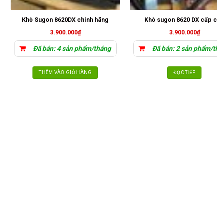
Khò Sugon 8620DX chính hãng
Khò sugon 8620 DX cấp 
3.900.000
₫
3.900.000
₫
Đã bán: 4 sản phẩm/tháng
Đã bán: 2 sản phẩm/t
THÊM VÀO GIỎ HÀNG
ĐỌC TIẾP