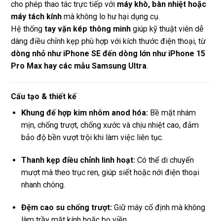
cho phép thao tác trực tiếp với
máy khò, bàn nhiệt hoặc
máy tách kính
mà không lo hư hại dụng cụ.
Hệ thống
tay vặn kép thông minh
giúp kỹ thuật viên dễ
dàng điều chỉnh kẹp phù hợp với kích thước điện thoại, từ
dòng nhỏ như iPhone SE đến dòng lớn như iPhone 15
Pro Max hay các mẫu Samsung Ultra
.
Cấu tạo & thiết kế
Khung đế hợp kim nhôm anod hóa:
Bề mặt nhám
mịn, chống trượt, chống xước và chịu nhiệt cao, đảm
bảo độ bền vượt trội khi làm việc liên tục.
Thanh kẹp điều chỉnh linh hoạt:
Có thể di chuyển
mượt mà theo trục ren, giúp siết hoặc nới điện thoại
nhanh chóng.
Đệm cao su chống trượt:
Giữ máy cố định mà không
làm trầy mặt kính hoặc bo viền.