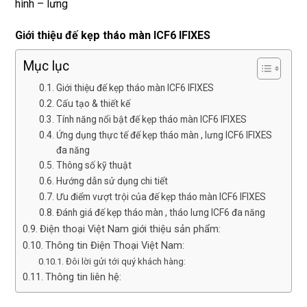
hình – lưng
miễn 
trâu 
phí. 
bền
Giới thiệu đế kẹp tháo màn ICF6 IFIXES
Rất 
tôt
Mục lục
Giới thiệu đế kẹp tháo màn ICF6 IFIXES
Cấu tạo & thiết kế
Tính năng nổi bật đế kẹp tháo màn ICF6 IFIXES
Ứng dụng thực tế đế kẹp tháo màn , lưng ICF6 IFIXES
đa năng
Thông số kỹ thuật
Hướng dẫn sử dụng chi tiết
Ưu điểm vượt trội của đế kẹp tháo màn ICF6 IFIXES
Đánh giá đế kẹp tháo màn , tháo lưng ICF6 đa năng
Điện thoại Việt Nam giới thiệu sản phẩm:
Thông tin Điện Thoại Việt Nam:
Đôi lời gửi tới quý khách hàng:
Thông tin liên hệ: