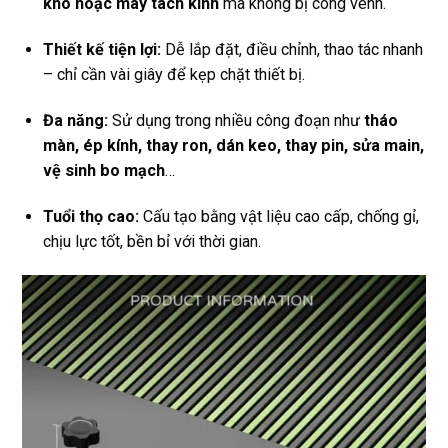
khò hoặc máy tách kính
mà không bị cong vênh.
Thiết kế tiện lợi:
Dễ lắp đặt, điều chỉnh, thao tác nhanh
– chỉ cần vài giây để kẹp chặt thiết bị.
Đa năng:
Sử dụng trong nhiều công đoạn như
tháo
màn, ép kính, thay ron, dán keo, thay pin, sửa main,
vệ sinh bo mạch
…
Tuổi thọ cao:
Cấu tạo bằng vật liệu cao cấp, chống gỉ,
chịu lực tốt, bền bỉ với thời gian.