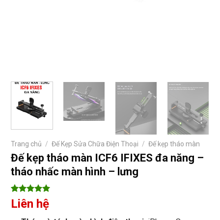
Trang chủ
/
Đế Kẹp Sửa Chữa Điện Thoại
/
Đế kẹp tháo màn
Đế kẹp tháo màn ICF6 IFIXES đa năng –
tháo nhấc màn hình – lưng
5
3
trên 5
Liên hệ
dựa trên
đánh giá