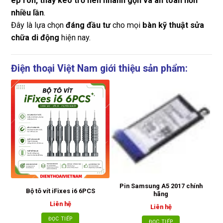
ép ron, thay keo trở nên nhanh gọn và an toàn hơn
nhiều lần
.
Đây là lựa chọn
đáng đầu tư
cho mọi
bàn kỹ thuật sửa
chữa di động
hiện nay.
Điện thoại Việt Nam giới thiệu sản phẩm:
Pin Samsung A5 2017 chính
Bộ tô vít iFixes i6 6PCS
hãng
Liên hệ
Liên hệ
ĐỌC TIẾP
ĐỌC TIẾP