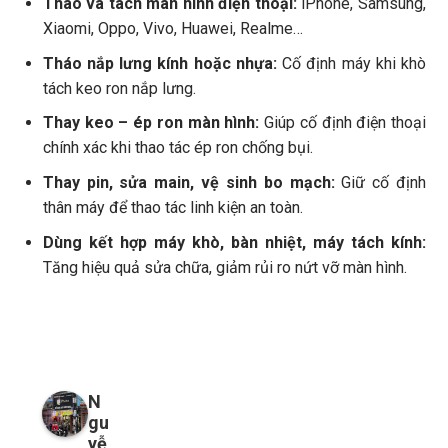
Tháo và tách màn hình điện thoại:
iPhone, Samsung,
Xiaomi, Oppo, Vivo, Huawei, Realme…
Tháo nắp lưng kính hoặc nhựa:
Cố định máy khi khò
tách keo ron nắp lưng.
Thay keo – ép ron màn hình:
Giúp cố định điện thoại
chính xác khi thao tác ép ron chống bụi.
Thay pin, sửa main, vệ sinh bo mạch:
Giữ cố định
thân máy để thao tác linh kiện an toàn.
Dùng kết hợp máy khò, bàn nhiệt, máy tách kính:
Tăng hiệu quả sửa chữa, giảm rủi ro nứt vỡ màn hình.
N
gu
yễ