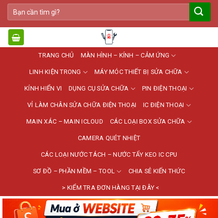
Bỏ
Tìm
qua
kiếm:
nội
dung
TRANG CHỦ
MÀN HÌNH – KÍNH – CẢM ỨNG
LINH KIỆN TRONG
MÁY MÓC THIẾT BỊ SỬA CHỮA
KÍNH HIỂN VI
DỤNG CỤ SỬA CHỮA
PIN ĐIỆN THOẠI
VỈ LÀM CHÂN SỬA CHỮA ĐIỆN THOẠI
IC ĐIỆN THOẠI
MAIN XÁC – MAIN ICLOUD
CÁC LOẠI BOX SỬA CHỮA
CAMERA QUÉT NHIỆT
CÁC LOẠI NƯỚC TÁCH – NƯỚC TẨY KEO IC CPU
SƠ ĐỒ – PHẦN MỀM – TOOL
CHIA SẺ KIẾN THỨC
> KIỂM TRA ĐƠN HÀNG TẠI ĐÂY <