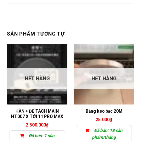
SẢN PHẨM TƯƠNG TỰ
HẾT HÀNG
HẾT HÀNG
HÀN + ĐẾ TÁCH MAIN
Băng keo bạc 20M
HT007 X TỚI 11 PRO MAX
25.000
₫
2.500.000
₫
Đã bán: 18 sản
Đã bán: 1 sản
phẩm/tháng