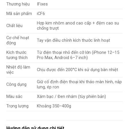
Thương hiệu
IFixes
Mã sản phẩm
iCF6
Hợp kim nhôm anod cao cấp + đệm cao su
Chất liệu
chống trượt
Cơ chế hoạt
Tay vặn điều chỉnh kích thước linh hoạt
động
Kích thước
Từ điện thoại nhỏ đến cỡ lớn (iPhone 12–15
tương thích
Pro Max, Android 6–7 inch)
Nhiệt độ làm
Chịu được đến 200°C khi sử dụng bàn nhiệt
việc
Giữ cố định điện thoại khi tháo màn hình, nắp
Công dụng
lưng, ép ron
Màu sắc
Xám bạc / Đen nhám (tùy phiên bản)
Trọng lượng
Khoảng 350–400g
Hướng dẫn sử dụng chi tiết