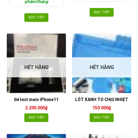
phẩm/tháng
ĐỌC TIẾP
ĐỌC TIẾP
HẾT HÀNG
HẾT HÀNG
Đế test main iPhone11
LÓT XANH TO CHỊU NHIỆT
2.200.000
₫
150.000
₫
ĐỌC TIẾP
ĐỌC TIẾP