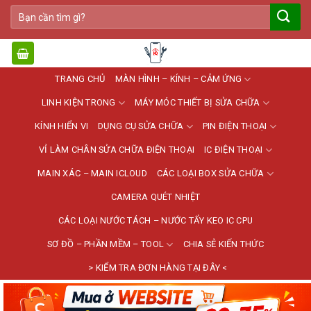
Bỏ
Tìm
qua
kiếm:
nội
dung
TRANG CHỦ
MÀN HÌNH – KÍNH – CẢM ỨNG
LINH KIỆN TRONG
MÁY MÓC THIẾT BỊ SỬA CHỮA
KÍNH HIỂN VI
DỤNG CỤ SỬA CHỮA
PIN ĐIỆN THOẠI
VỈ LÀM CHÂN SỬA CHỮA ĐIỆN THOẠI
IC ĐIỆN THOẠI
MAIN XÁC – MAIN ICLOUD
CÁC LOẠI BOX SỬA CHỮA
CAMERA QUÉT NHIỆT
CÁC LOẠI NƯỚC TÁCH – NƯỚC TẨY KEO IC CPU
SƠ ĐỒ – PHẦN MỀM – TOOL
CHIA SẺ KIẾN THỨC
> KIỂM TRA ĐƠN HÀNG TẠI ĐÂY <