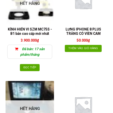
HẾT HÀNG
KÍNH HIỂN VI SZM MC75S -
LƯNG IPHONE 8 PLUS
B1 bản cao cấp mới nhất
TRẮNG CÓ VIỀN CAM
3.900.000
₫
50.000
₫
THÊM VÀO GIỎ HÀNG
Đã bán: 17 sản
phẩm/tháng
ĐỌC TIẾP
HẾT HÀNG