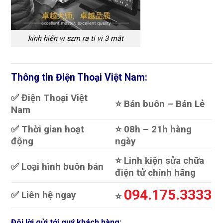
kính hiển vi szm ra ti vi 3 mắt
Thông tin Điện Thoại Việt Nam:
✅ Điện Thoại Việt
⭐️ Bán buôn – Bán Lẻ
Nam
✅ Thời gian hoạt
⭐️ 08h – 21h hàng
động
ngày
⭐️ Linh kiện sửa chữa
✅ Loại hình buôn bán
điện tử chính hãng
094.175.3333
✅ Liên hệ ngay
⭐️
Đôi lời gửi tới quý khách hàng: