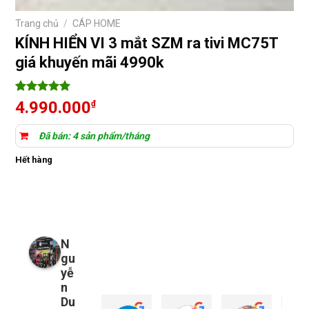
Trang chủ
/
CÁP HOME
KÍNH HIỂN VI 3 mắt SZM ra tivi MC75T
giá khuyến mãi 4990k
5
48
trên 5
4.990.000
₫
dựa trên
đánh giá
Đã bán: 4 sản phẩm/tháng
Hết hàng
N
gu
yễ
n
Du