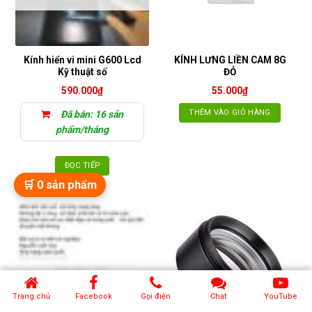
Kính hiển vi mini G600 Lcd
KÍNH LƯNG LIỀN CAM 8G
Kỹ thuật số
ĐỎ
590.000
₫
55.000
₫
THÊM VÀO GIỎ HÀNG
Đã bán: 16 sản
phẩm/tháng
ĐỌC TIẾP
🛒
0
sản phẩm
HẾT HÀNG
Trang chủ
Facebook
Gọi điện
Chat
YouTube