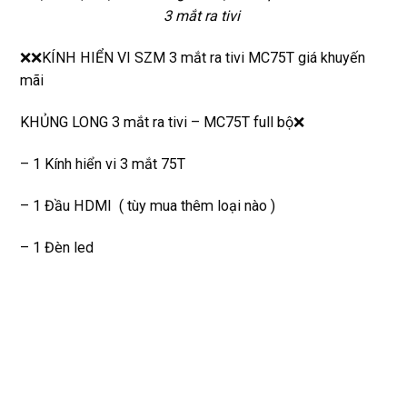
Rất 
3 mắt ra tivi
tôt
❌
❌KÍNH HIỂN VI SZM 3 mắt ra tivi MC75T giá khuyến
mãi
KHỦNG LONG 3 mắt ra tivi – MC75T full bộ
❌
– 1 Kính hiển vi 3 mắt 75T
– 1 Đầu HDMI ( tùy mua thêm loại nào )
– 1 Đèn led