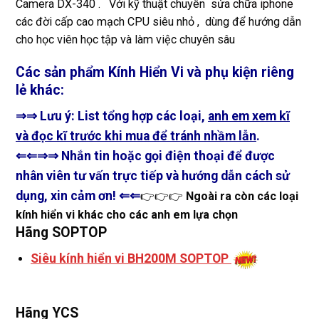
Camera DX-340 . Với kỹ thuật chuyên
sửa chữa iphone
các đời cấp cao mạch CPU siêu nhỏ , dùng để hướng dẫn
cho học viên học tập và làm việc chuyên sâu
Các sản phẩm Kính Hiển Vi và phụ kiện riêng
lẻ khác:
⇒⇒ Lưu ý: List tổng hợp các loại,
anh em xem kĩ
và đọc kĩ trước khi mua để tránh nhầm lẫn
.
⇐⇐
⇒⇒ Nhắn tin hoặc gọi điện thoại để được
nhân viên tư vấn trực tiếp và hướng dẫn cách sử
dụng, xin cảm ơn! ⇐⇐
👉👉👉
Ngoài ra còn các loại
kính hiển vi khác cho các anh em lựa chọn
Hãng SOPTOP
Siêu kính hiển vi BH200M SOPTOP
Hãng YCS