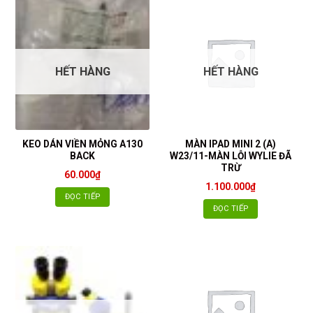
HẾT HÀNG
HẾT HÀNG
KEO DÁN VIỀN MỎNG A130
MÀN IPAD MINI 2 (A)
BACK
W23/11-MÀN LỖI WYLIE ĐÃ
TRỪ
60.000
₫
1.100.000
₫
ĐỌC TIẾP
ĐỌC TIẾP