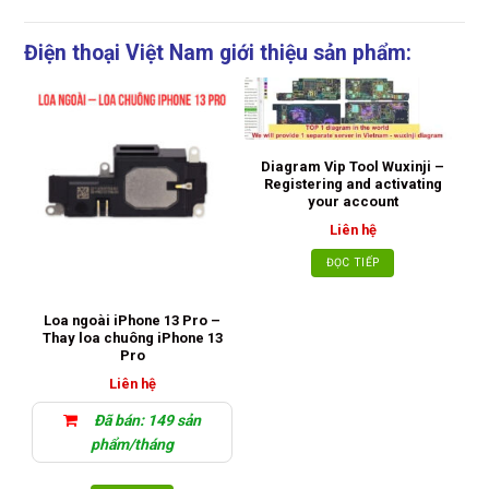
Điện thoại Việt Nam giới thiệu sản phẩm:
Diagram Vip Tool Wuxinji –
Registering and activating
your account
Liên hệ
ĐỌC TIẾP
Loa ngoài iPhone 13 Pro –
M
Thay loa chuông iPhone 13
E
Pro
Liên hệ
Đã bán: 149 sản
phẩm/tháng