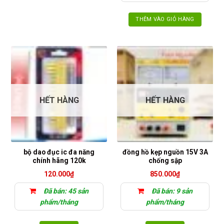
THÊM VÀO GIỎ HÀNG
HẾT HÀNG
HẾT HÀNG
bộ dao đục ic đa năng
đồng hồ kẹp nguồn 15V 3A
chính hãng 120k
chống sập
120.000
₫
850.000
₫
Đã bán: 45 sản
Đã bán: 9 sản
phẩm/tháng
phẩm/tháng