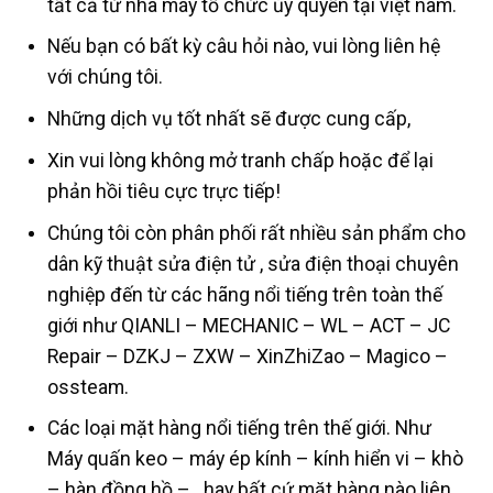
tất cả từ nhà máy tổ chức ủy quyền tại việt nam.
Nếu bạn có bất kỳ câu hỏi nào, vui lòng liên hệ
với chúng tôi.
Những dịch vụ tốt nhất sẽ được cung cấp,
Xin vui lòng không mở tranh chấp hoặc để lại
phản hồi tiêu cực trực tiếp!
Chúng tôi còn phân phối rất nhiều sản phẩm cho
dân kỹ thuật sửa điện tử , sửa điện thoại chuyên
nghiệp đến từ các hãng nổi tiếng trên toàn thế
giới như QIANLI – MECHANIC – WL – ACT – JC
Repair – DZKJ – ZXW – XinZhiZao – Magico –
ossteam.
Các loại mặt hàng nổi tiếng trên thế giới. Như
Máy quấn keo – máy ép kính – kính hiển vi – khò
– hàn đồng hồ – hay bất cứ mặt hàng nào liên