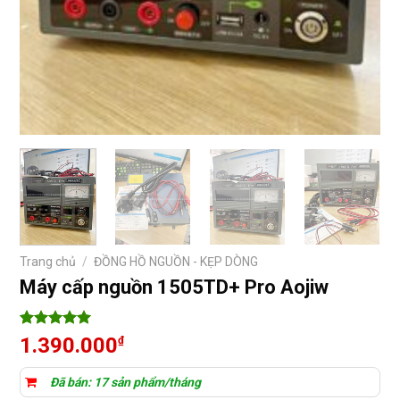
Trang chủ
/
ĐỒNG HỒ NGUỒN - KẸP DÒNG
Máy cấp nguồn 1505TD+ Pro Aojiw
5
35
trên 5
1.390.000
₫
dựa trên
đánh giá
Đã bán: 17 sản phẩm/tháng