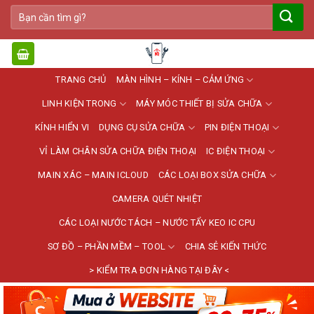
Bỏ
Tìm
qua
kiếm:
nội
dung
TRANG CHỦ
MÀN HÌNH – KÍNH – CẢM ỨNG
LINH KIỆN TRONG
MÁY MÓC THIẾT BỊ SỬA CHỮA
KÍNH HIỂN VI
DỤNG CỤ SỬA CHỮA
PIN ĐIỆN THOẠI
VỈ LÀM CHÂN SỬA CHỮA ĐIỆN THOẠI
IC ĐIỆN THOẠI
MAIN XÁC – MAIN ICLOUD
CÁC LOẠI BOX SỬA CHỮA
CAMERA QUÉT NHIỆT
CÁC LOẠI NƯỚC TÁCH – NƯỚC TẨY KEO IC CPU
SƠ ĐỒ – PHẦN MỀM – TOOL
CHIA SẺ KIẾN THỨC
> KIỂM TRA ĐƠN HÀNG TẠI ĐÂY <