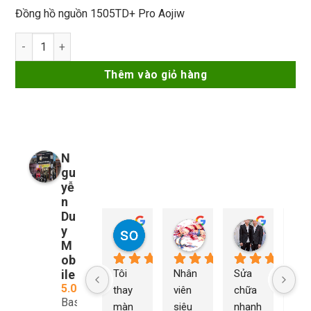
Đồng hồ nguồn 1505TD+ Pro Aojiw
Máy cấp nguồn 1505TD+ Pro Aojiw số lượng
Thêm vào giỏ hàng
N
gu
yễ
n
Du
y
so young
My Nguyễn
Tu Nguy
2 năm trước
2 năm trước
2 năm trướ
M
ob
ile
Tôi 
Nhân 
Sửa 
Ng
5.0
thay 
viên 
chữa 
n Du
Based
màn 
siêu 
nhanh 
sửa