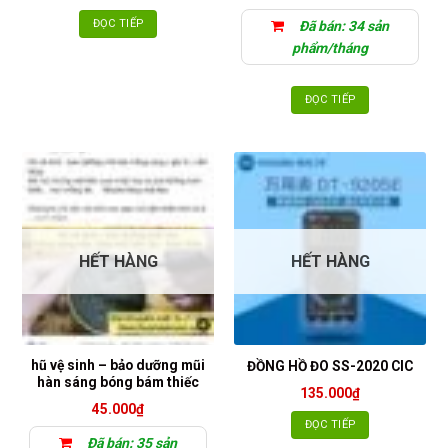
ĐỌC TIẾP
Đã bán: 34 sản
phẩm/tháng
ĐỌC TIẾP
HẾT HÀNG
HẾT HÀNG
hũ vệ sinh – bảo dưỡng mũi
ĐỒNG HỒ ĐO SS-2020 CIC
hàn sáng bóng bám thiếc
135.000
₫
45.000
₫
ĐỌC TIẾP
Đã bán: 35 sản