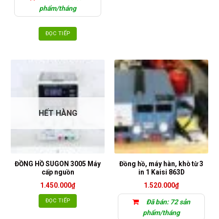
phẩm/tháng
ĐỌC TIẾP
HẾT HÀNG
ĐỒNG HỒ SUGON 3005 Máy
Đồng hồ, máy hàn, khò từ 3
cấp nguồn
in 1 Kaisi 863D
1.450.000
₫
1.520.000
₫
ĐỌC TIẾP
Đã bán: 72 sản
phẩm/tháng