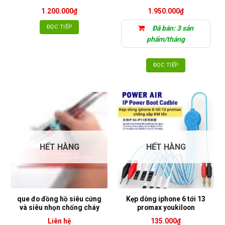
1.200.000
₫
1.950.000
₫
ĐỌC TIẾP
Đã bán: 3 sản
phẩm/tháng
ĐỌC TIẾP
HẾT HÀNG
HẾT HÀNG
que đo đồng hồ siêu cứng
Kẹp dòng iphone 6 tới 13
và siêu nhọn chống cháy
promax youkiloon
Liên hệ
135.000
₫