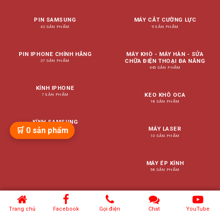
PIN SAMSUNG
MÁY CẮT CƯỜNG LỰC
42 SẢN PHẨM
9 SẢN PHẨM
PIN IPHONE CHÍNH HÃNG
MÁY KHÒ - MÁY HÀN - SỬA
CHỮA ĐIỆN THOẠI ĐA NĂNG
27 SẢN PHẨM
445 SẢN PHẨM
KÍNH IPHONE
KEO KHÔ OCA
7 SẢN PHẨM
18 SẢN PHẨM
KÍNH SAMSUNG
🛒
0
sản phẩm
MÁY LASER
82 SẢN PHẨM
10 SẢN PHẨM
MÁY ÉP KÍNH
58 SẢN PHẨM
DỤNG CỤ ÉP KÍNH
88 SẢN PHẨM
Trang chủ
Facebook
Gọi điện
Chat
YouTube