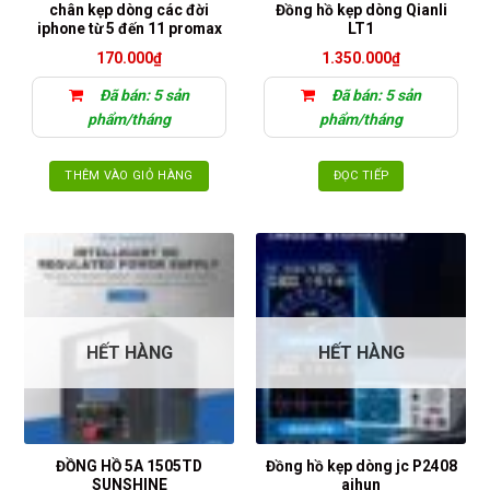
chân kẹp dòng các đời
Đồng hồ kẹp dòng Qianli
iphone từ 5 đến 11 promax
LT1
170.000
₫
1.350.000
₫
Đã bán: 5 sản
Đã bán: 5 sản
phẩm/tháng
phẩm/tháng
THÊM VÀO GIỎ HÀNG
ĐỌC TIẾP
HẾT HÀNG
HẾT HÀNG
ĐỒNG HỒ 5A 1505TD
Đồng hồ kẹp dòng jc P2408
SUNSHINE
aihun