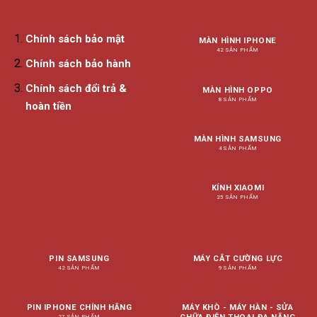
Chính sách bảo mật
MÀN HÌNH IPHONE
42 SẢN PHẨM
Chính sách bảo hành
Chính sách đổi trả &
MÀN HÌNH OPPO
8 SẢN PHẨM
hoàn tiền
MÀN HÌNH SAMSUNG
4 SẢN PHẨM
KÍNH XIAOMI
25 SẢN PHẨM
PIN SAMSUNG
MÁY CẮT CƯỜNG LỰC
42 SẢN PHẨM
9 SẢN PHẨM
PIN IPHONE CHÍNH HÃNG
MÁY KHÒ - MÁY HÀN - SỬA
27 SẢN PHẨM