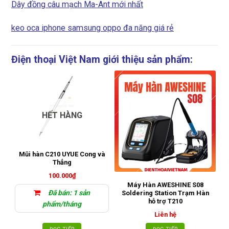
Dây đồng câu mạch Ma-Ant mới nhất
keo oca iphone samsung oppo đa năng giá rẻ
Điện thoại Việt Nam giới thiệu sản phẩm:
HẾT HÀNG
Mũi hàn C210 UYUE Cong và
Thẳng
100.000
₫
P
Máy Hàn AWESHINE S08
Đã bán: 1 sản
Soldering Station Trạm Hàn
hỗ trợ T210
phẩm/tháng
Liên hệ