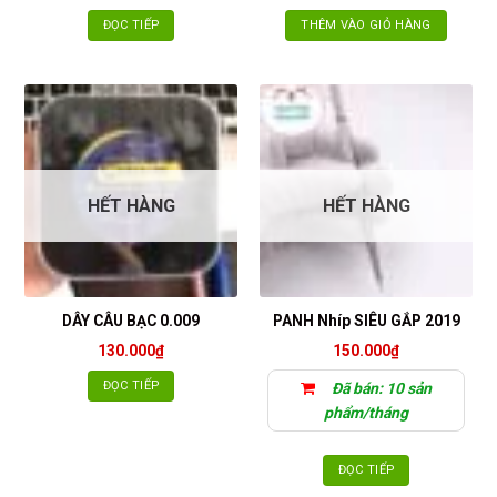
ĐỌC TIẾP
THÊM VÀO GIỎ HÀNG
HẾT HÀNG
HẾT HÀNG
DÂY CÂU BẠC 0.009
PANH Nhíp SIÊU GẮP 2019
130.000
₫
150.000
₫
ĐỌC TIẾP
Đã bán: 10 sản
phẩm/tháng
ĐỌC TIẾP