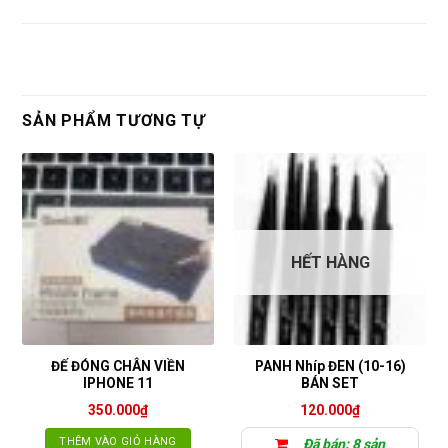
SẢN PHẨM TƯƠNG TỰ
HẾT HÀNG
ĐẾ ĐÓNG CHÂN VIỀN
PANH Nhíp ĐEN (10-16)
IPHONE 11
BÁN SET
350.000
₫
120.000
₫
THÊM VÀO GIỎ HÀNG
Đã bán: 8 sản