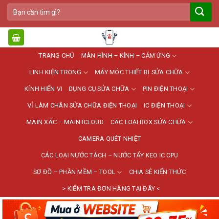
Bỏ
Tìm
qua
kiếm:
nội
dung
TRANG CHỦ
MÀN HÌNH – KÍNH – CẢM ỨNG
LINH KIỆN TRONG
MÁY MÓC THIẾT BỊ SỬA CHỮA
KÍNH HIỂN VI
DỤNG CỤ SỬA CHỮA
PIN ĐIỆN THOẠI
VỈ LÀM CHÂN SỬA CHỮA ĐIỆN THOẠI
IC ĐIỆN THOẠI
MAIN XÁC – MAIN ICLOUD
CÁC LOẠI BOX SỬA CHỮA
CAMERA QUÉT NHIỆT
CÁC LOẠI NƯỚC TÁCH – NƯỚC TẨY KEO IC CPU
SƠ ĐỒ – PHẦN MỀM – TOOL
CHIA SẺ KIẾN THỨC
> KIỂM TRA ĐƠN HÀNG TẠI ĐÂY <