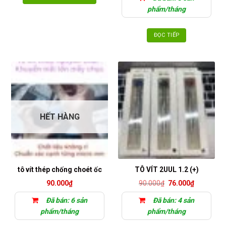
phẩm/tháng
ĐỌC TIẾP
HẾT HÀNG
tô vít thép chống choét ốc
TÔ VÍT 2UUL 1.2 (+)
Giá
Giá
90.000
₫
90.000
₫
76.000
₫
gốc
hiện
là:
tại
Đã bán: 6 sản
Đã bán: 4 sản
90.000₫.
là:
76.000₫.
phẩm/tháng
phẩm/tháng