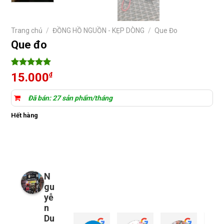
Trang chủ
/
ĐỒNG HỒ NGUỒN - KẸP DÒNG
/
Que Đo
Que đo
5
5
trên 5
15.000
₫
dựa trên
đánh giá
Đã bán: 27 sản phẩm/tháng
Hết hàng
N
gu
yễ
n
Du