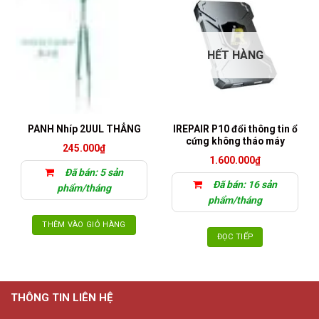
HẾT HÀNG
IREPAIR P10 đổi thông tin ổ
PANH Nhíp 2UUL THẲNG
cứng không tháo máy
245.000
₫
1.600.000
₫
Đã bán: 5 sản
Đã bán: 16 sản
phẩm/tháng
phẩm/tháng
THÊM VÀO GIỎ HÀNG
ĐỌC TIẾP
THÔNG TIN LIÊN HỆ