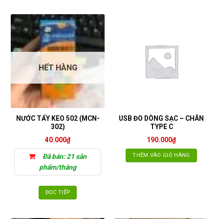
HẾT HÀNG
NƯỚC TẨY KEO 502 (MCN-
USB ĐO DÒNG SẠC – CHÂN
302)
TYPE C
40.000
₫
190.000
₫
THÊM VÀO GIỎ HÀNG
Đã bán: 21 sản
phẩm/tháng
ĐỌC TIẾP