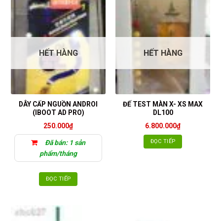
HẾT HÀNG
HẾT HÀNG
DÂY CẤP NGUỒN ANDROI
ĐẾ TEST MÀN X- XS MAX
(IBOOT AD PRO)
DL100
250.000
₫
6.800.000
₫
ĐỌC TIẾP
Đã bán: 1 sản
phẩm/tháng
ĐỌC TIẾP