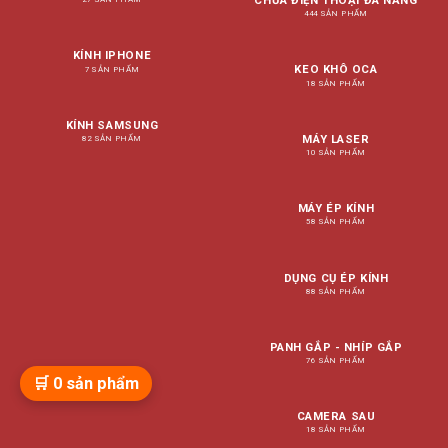
CHỮA ĐIỆN THOẠI ĐA NĂNG
444 SẢN PHẨM
KÍNH IPHONE
KEO KHÔ OCA
7 SẢN PHẨM
18 SẢN PHẨM
KÍNH SAMSUNG
MÁY LASER
82 SẢN PHẨM
10 SẢN PHẨM
MÁY ÉP KÍNH
58 SẢN PHẨM
DỤNG CỤ ÉP KÍNH
88 SẢN PHẨM
PANH GẮP - NHÍP GẮP
76 SẢN PHẨM
🛒
0
sản phẩm
CAMERA SAU
18 SẢN PHẨM