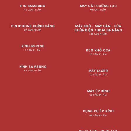
PIN SAMSUNG
MÁY CẮT CƯỜNG LỰC
42 SẢN PHẨM
9 SẢN PHẨM
PIN IPHONE CHÍNH HÃNG
MÁY KHÒ - MÁY HÀN - SỬA
CHỮA ĐIỆN THOẠI ĐA NĂNG
27 SẢN PHẨM
445 SẢN PHẨM
KÍNH IPHONE
KEO KHÔ OCA
7 SẢN PHẨM
18 SẢN PHẨM
KÍNH SAMSUNG
MÁY LASER
82 SẢN PHẨM
10 SẢN PHẨM
MÁY ÉP KÍNH
58 SẢN PHẨM
DỤNG CỤ ÉP KÍNH
88 SẢN PHẨM