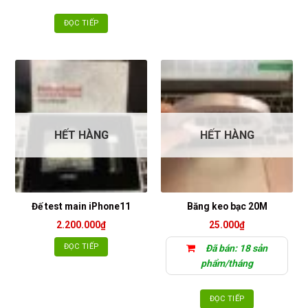
ĐỌC TIẾP
HẾT HÀNG
HẾT HÀNG
Đế test main iPhone11
Băng keo bạc 20M
2.200.000
₫
25.000
₫
ĐỌC TIẾP
Đã bán: 18 sản
phẩm/tháng
ĐỌC TIẾP