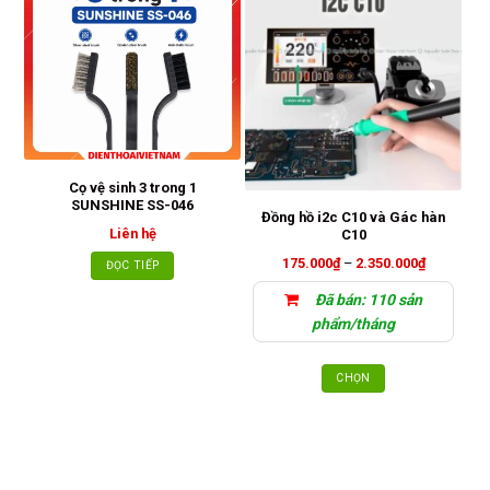
Cọ vệ sinh 3 trong 1
SUNSHINE SS-046
Đồng hồ i2c C10 và Gác hàn
Liên hệ
C10
Khoảng
175.000
₫
–
2.350.000
₫
ĐỌC TIẾP
giá:
từ
Đã bán: 110 sản
175.000₫
đến
phẩm/tháng
2.350.000
CHỌN
Sản
phẩm
này
có
nhiều