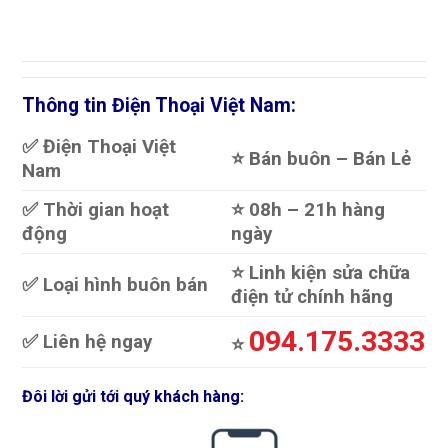
biến
thể.
Các
tùy
chọn
Thông tin Điện Thoại Việt Nam:
có
thể
✅ Điện Thoại Việt
⭐️ Bán buôn – Bán Lẻ
được
Nam
chọn
trên
✅ Thời gian hoạt
⭐️ 08h – 21h hàng
trang
động
ngày
sản
phẩm
⭐️ Linh kiện sửa chữa
✅ Loại hình buôn bán
điện tử chính hãng
094.175.3333
✅ Liên hệ ngay
⭐️
Đôi lời gửi tới quý khách hàng: