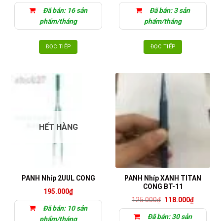
Đã bán: 16 sản
Đã bán: 3 sản
phẩm/tháng
phẩm/tháng
ĐỌC TIẾP
ĐỌC TIẾP
HẾT HÀNG
PANH Nhíp XANH TITAN
PANH Nhíp 2UUL CONG
CONG BT-11
195.000
₫
Giá
Giá
125.000
₫
118.000
₫
gốc
hiện
Đã bán: 10 sản
là:
tại
Đã bán: 30 sản
125.000₫.
là:
phẩm/tháng