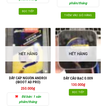
118.000₫
phẩm/tháng
ĐỌC TIẾP
THÊM VÀO GIỎ HÀNG
HẾT HÀNG
HẾT HÀNG
DÂY CẤP NGUỒN ANDROI
DÂY CÂU BẠC 0.009
(IBOOT AD PRO)
130.000
₫
250.000
₫
ĐỌC TIẾP
Đã bán: 1 sản
phẩm/tháng