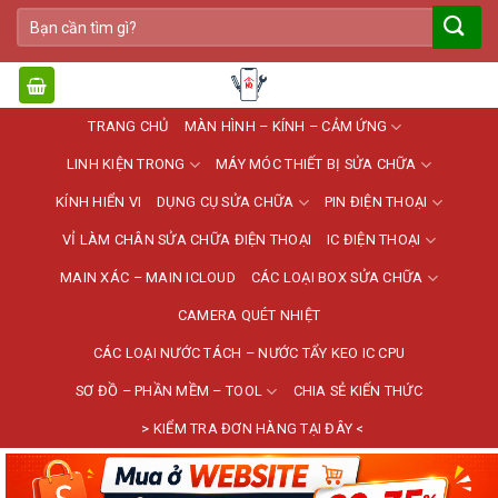
Bỏ
Tìm
qua
kiếm:
nội
dung
TRANG CHỦ
MÀN HÌNH – KÍNH – CẢM ỨNG
LINH KIỆN TRONG
MÁY MÓC THIẾT BỊ SỬA CHỮA
KÍNH HIỂN VI
DỤNG CỤ SỬA CHỮA
PIN ĐIỆN THOẠI
VỈ LÀM CHÂN SỬA CHỮA ĐIỆN THOẠI
IC ĐIỆN THOẠI
MAIN XÁC – MAIN ICLOUD
CÁC LOẠI BOX SỬA CHỮA
CAMERA QUÉT NHIỆT
CÁC LOẠI NƯỚC TÁCH – NƯỚC TẨY KEO IC CPU
SƠ ĐỒ – PHẦN MỀM – TOOL
CHIA SẺ KIẾN THỨC
> KIỂM TRA ĐƠN HÀNG TẠI ĐÂY <