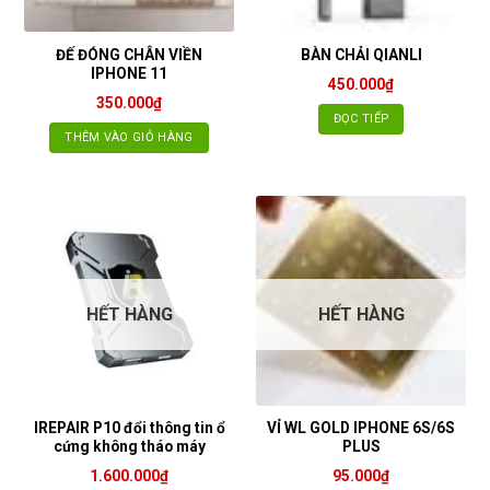
ĐẾ ĐÓNG CHÂN VIỀN
BÀN CHẢI QIANLI
IPHONE 11
450.000
₫
350.000
₫
ĐỌC TIẾP
THÊM VÀO GIỎ HÀNG
HẾT HÀNG
HẾT HÀNG
IREPAIR P10 đổi thông tin ổ
VỈ WL GOLD IPHONE 6S/6S
cứng không tháo máy
PLUS
1.600.000
₫
95.000
₫