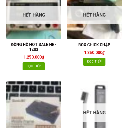
HẾT HÀNG
HẾT HÀNG
ĐỒNG HỒ HOT SALE HR-
BOX CHICK CHẬP
1203
1.350.000
₫
1.250.000
₫
ĐỌC TIẾP
ĐỌC TIẾP
HẾT HÀNG