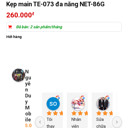
Kẹp main TE-073 đa năng NET-86G
260.000
₫
Đã bán: 2 sản phẩm/tháng
Hết hàng
N
gu
yễ
n
Du
y
so young
My Nguyễn
Tu Nguy
2 năm trước
2 năm trước
2 năm trướ
M
ob
ile
Tôi 
Nhân 
Sửa 
Ng
5.0
thay 
viên 
chữa 
n Du