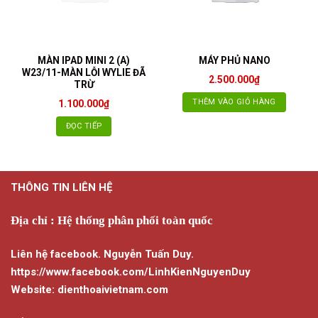
MÀN IPAD MINI 2 (A)
MÁY PHỦ NANO
W23/11-MÀN LỖI WYLIE ĐÃ
2.500.000
₫
TRỪ
THÊM VÀO GIỎ HÀNG
1.100.000
₫
ĐỌC TIẾP
THÔNG TIN LIÊN HỆ
Địa chỉ : Hệ thống phân phối toàn quốc
Liên hệ facebook. Nguyễn Tuấn Duy.
https://www.facebook.com/LinhKienNguyenDuy
Website: dienthoaivietnam.com