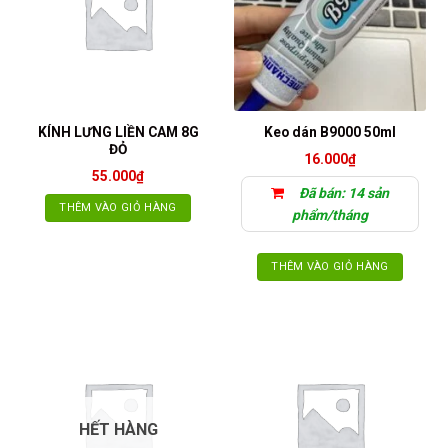
KÍNH LƯNG LIỀN CAM 8G
Keo dán B9000 50ml
ĐỎ
16.000
₫
55.000
₫
Đã bán: 14 sản
THÊM VÀO GIỎ HÀNG
phẩm/tháng
THÊM VÀO GIỎ HÀNG
HẾT HÀNG