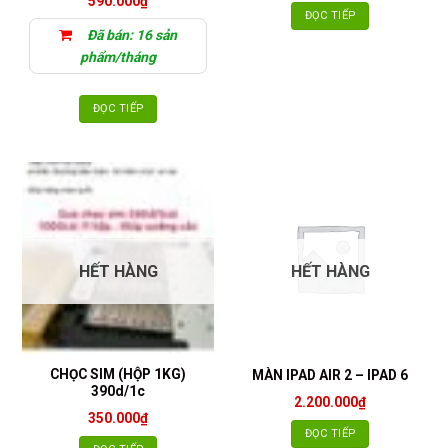
590.000
₫
ĐỌC TIẾP
Đã bán: 16 sản
phẩm/tháng
ĐỌC TIẾP
HẾT HÀNG
HẾT HÀNG
CHỌC SIM (HỘP 1KG)
MÀN IPAD AIR 2 – IPAD 6
390d/1c
2.200.000
₫
350.000
₫
ĐỌC TIẾP