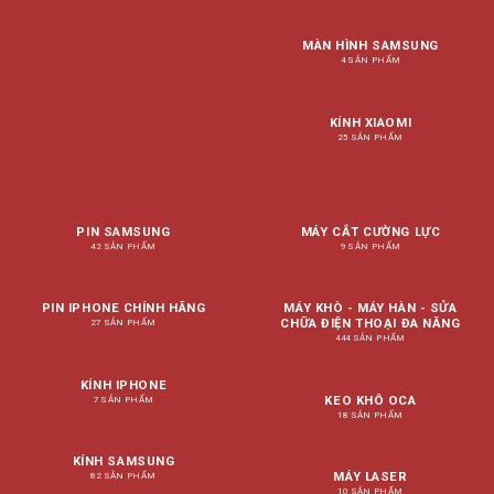
MÀN HÌNH SAMSUNG
4 SẢN PHẨM
KÍNH XIAOMI
25 SẢN PHẨM
PIN SAMSUNG
MÁY CẮT CƯỜNG LỰC
42 SẢN PHẨM
9 SẢN PHẨM
PIN IPHONE CHÍNH HÃNG
MÁY KHÒ - MÁY HÀN - SỬA
CHỮA ĐIỆN THOẠI ĐA NĂNG
27 SẢN PHẨM
444 SẢN PHẨM
KÍNH IPHONE
KEO KHÔ OCA
7 SẢN PHẨM
18 SẢN PHẨM
KÍNH SAMSUNG
MÁY LASER
82 SẢN PHẨM
10 SẢN PHẨM