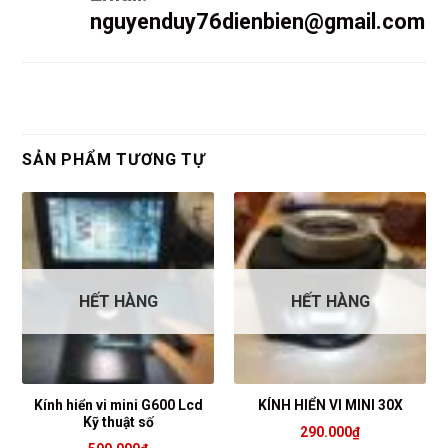
nguyenduy76dienbien@gmail.com
SẢN PHẨM TƯƠNG TỰ
HẾT HÀNG
HẾT HÀNG
Kính hiển vi mini G600 Lcd
KÍNH HIỂN VI MINI 30X
Kỹ thuật số
290.000
₫