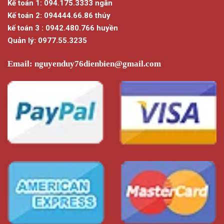
Kế toán 1: 094.175.3333 ngân
Kế toán 2: 094444.66.86 thúy
kế toán 3 : 0942.480.766 huyền
Quản lý: 0977.55.3235
Email:
nguyenduy76dienbien@gmail.com