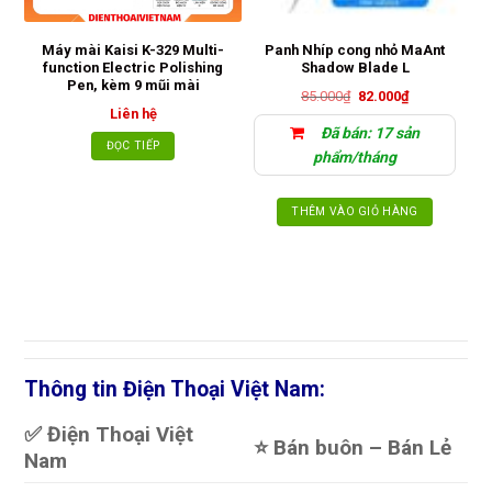
Máy mài Kaisi K-329 Multi-
Panh Nhíp cong nhỏ MaAnt
P
function Electric Polishing
Shadow Blade L
A
Pen, kèm 9 mũi mài
Giá
Giá
85.000
₫
82.000
₫
gốc
hiện
Liên hệ
là:
tại
Đã bán: 17 sản
85.000₫.
là:
ĐỌC TIẾP
82.000₫.
phẩm/tháng
THÊM VÀO GIỎ HÀNG
Thông tin Điện Thoại Việt Nam:
✅ Điện Thoại Việt
⭐️ Bán buôn – Bán Lẻ
Nam