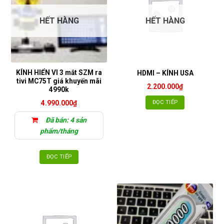
HẾT HÀNG
HẾT HÀNG
KÍNH HIỂN VI 3 mắt SZM ra
HDMI – KÍNH USA
tivi MC75T giá khuyến mãi
2.200.000
₫
4990k
ĐỌC TIẾP
4.990.000
₫
Đã bán: 4 sản
phẩm/tháng
ĐỌC TIẾP