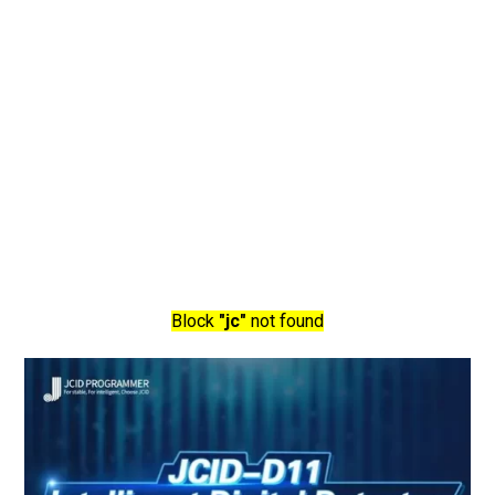
Block
"jc"
not found