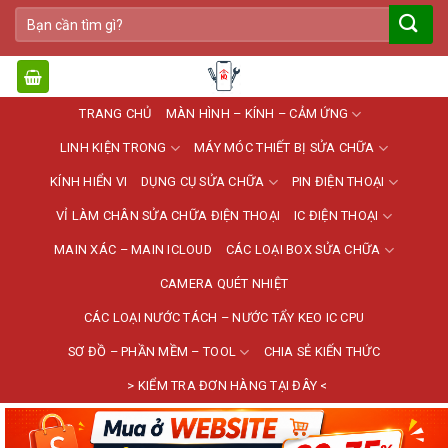
Bỏ
Tìm
qua
kiếm:
nội
dung
TRANG CHỦ
MÀN HÌNH – KÍNH – CẢM ỨNG
LINH KIỆN TRONG
MÁY MÓC THIẾT BỊ SỬA CHỮA
KÍNH HIỂN VI
DỤNG CỤ SỬA CHỮA
PIN ĐIỆN THOẠI
VỈ LÀM CHÂN SỬA CHỮA ĐIỆN THOẠI
IC ĐIỆN THOẠI
MAIN XÁC – MAIN ICLOUD
CÁC LOẠI BOX SỬA CHỮA
CAMERA QUÉT NHIỆT
CÁC LOẠI NƯỚC TÁCH – NƯỚC TẨY KEO IC CPU
SƠ ĐỒ – PHẦN MỀM – TOOL
CHIA SẺ KIẾN THỨC
> KIỂM TRA ĐƠN HÀNG TẠI ĐÂY <