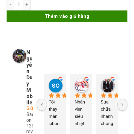
Cáp D11-11 test flex - Sửa chữa điện thoại đa năng số lượng
là:
tại
205.000₫.
là:
Thêm vào giỏ hàng
195.000₫.
N
gu
yễ
n
Du
y
so young
My Nguyễn
Tu Nguy
2 năm trước
2 năm trước
2 năm trướ
M
ob
ile
Tôi 
Nhân 
Sửa 
Ng
5.0
thay 
viên 
chữa 
n Du
Based
màn 
siêu 
nhanh 
sửa
on
iphon
nhiệt 
chóng 
chữ
1232
e xs ở 
tình 
uy tín 
rất 
reviews