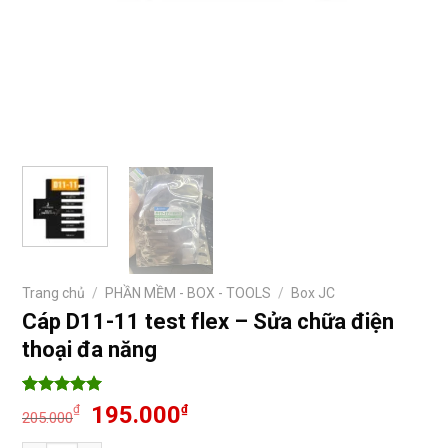
Trang chủ
/
PHẦN MỀM - BOX - TOOLS
/
Box JC
Cáp D11-11 test flex – Sửa chữa điện
thoại đa năng
5
12
trên 5
Giá
Giá
195.000
₫
₫
205.000
dựa trên
gốc
hiện
đánh giá