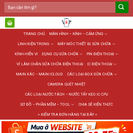
Bỏ
Tìm
qua
kiếm:
nội
dung
TRANG CHỦ
MÀN HÌNH – KÍNH – CẢM ỨNG
LINH KIỆN TRONG
MÁY MÓC THIẾT BỊ SỬA CHỮA
KÍNH HIỂN VI
DỤNG CỤ SỬA CHỮA
PIN ĐIỆN THOẠI
VỈ LÀM CHÂN SỬA CHỮA ĐIỆN THOẠI
IC ĐIỆN THOẠI
MAIN XÁC – MAIN ICLOUD
CÁC LOẠI BOX SỬA CHỮA
CAMERA QUÉT NHIỆT
CÁC LOẠI NƯỚC TÁCH – NƯỚC TẨY KEO IC CPU
SƠ ĐỒ – PHẦN MỀM – TOOL
CHIA SẺ KIẾN THỨC
> KIỂM TRA ĐƠN HÀNG TẠI ĐÂY <