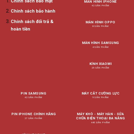
Chính sách bảo mật
MÀN HÌNH IPHONE
42 SẢN PHẨM
Chính sách bảo hành
Chính sách đổi trả &
MÀN HÌNH OPPO
8 SẢN PHẨM
hoàn tiền
MÀN HÌNH SAMSUNG
4 SẢN PHẨM
KÍNH XIAOMI
25 SẢN PHẨM
PIN SAMSUNG
MÁY CẮT CƯỜNG LỰC
42 SẢN PHẨM
9 SẢN PHẨM
PIN IPHONE CHÍNH HÃNG
MÁY KHÒ - MÁY HÀN - SỬA
CHỮA ĐIỆN THOẠI ĐA NĂNG
27 SẢN PHẨM
445 SẢN PHẨM