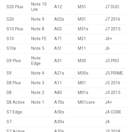
Note 10
S20 Plus
A12
M51
J7 DUO
Lite
S20
Note 9
A02s
M31
J7 2016
S10 Plus
Note 8
A02
M31s
J7 2015
S10
Note FE
A71
M21
J6+
S10e
Note 5
A51
M11
J6
Note
S9 Plus
A31
M30
J5 PRO
Edge
S9
Note 4
A21s
M30s
J5 PRIME
S8 Plus
Note 3
A11
M01
J5 2016
S8
Note 2
A80
M01s
J5 2015
S8 Active
Note 1
A70s
M01core
J4+
S7 Edge
A50s
J4 CORE
S7
A30s
J4
S7 Active
A20s
J3 2018