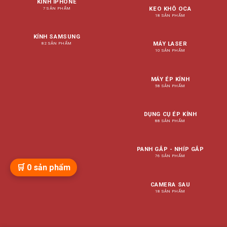
KÍNH IPHONE
KEO KHÔ OCA
7 SẢN PHẨM
18 SẢN PHẨM
KÍNH SAMSUNG
MÁY LASER
82 SẢN PHẨM
10 SẢN PHẨM
MÁY ÉP KÍNH
58 SẢN PHẨM
DỤNG CỤ ÉP KÍNH
88 SẢN PHẨM
PANH GẮP - NHÍP GẮP
76 SẢN PHẨM
🛒
0
sản phẩm
CAMERA SAU
18 SẢN PHẨM