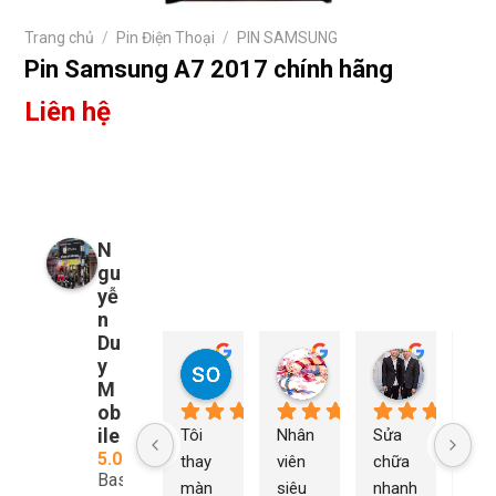
Trang chủ
/
Pin Điện Thoại
/
PIN SAMSUNG
Pin Samsung A7 2017 chính hãng
Liên hệ
N
gu
yễ
n
Du
y
so young
My Nguyễn
Tu Nguy
2 năm trước
2 năm trước
2 năm trướ
M
ob
ile
Tôi 
Nhân 
Sửa 
Ng
5.0
thay 
viên 
chữa 
n Du
Based
màn 
siêu 
nhanh 
sửa