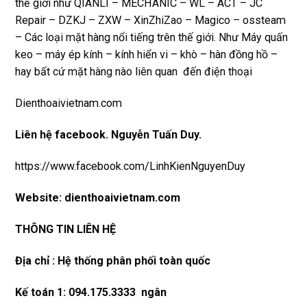
thế giới như QIANLI – MECHANIC – WL – ACT – JC
Repair – DZKJ – ZXW – XinZhiZao – Magico – ossteam
– Các loại mặt hàng nổi tiếng trên thế giới. Như Máy quấn
keo – máy ép kính – kính hiển vi – khò – hàn đồng hồ –
hay bất cứ mặt hàng nào liên quan đến điện thoại
Dienthoaivietnam.com
Liên hệ
facebook
. Nguyễn Tuấn Duy.
https://www.facebook.com/LinhKienNguyenDuy
Website:
dienthoaivietnam.com
THÔNG TIN LIÊN HỆ
Địa chỉ : Hệ thống phân phối toàn quốc
Kế toán 1: 094.175.3333 ngân