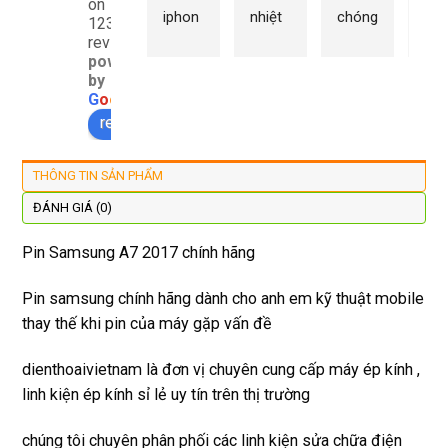
on
iphon
nhiệt 
chóng 
chữ
1232
e xs ở 
tình 
uy tín 
rất 
reviews
powered
đây 
thợ 
mình 
giá 
by
màn 
làm 
thay 
hợp 
G
o
o
g
l
e
xịn 
lại 
pin 
rẻ s
review us on
đẹp 
nhanh 
xsm ở 
với 
lại 
tôi sẽ 
đây 
mặt
THÔNG TIN SẢN PHẨM
còn 
quay 
giá cả 
bằn
được 
lại
hợp lí 
chu
ĐÁNH GIÁ (0)
dán cl 
pin 
. Uy 
Pin Samsung A7 2017 chính hãng
xịn 
dùng 
tín
miễn 
trâu 
Pin samsung chính hãng dành cho anh em kỹ thuật mobile
phí. 
bền
thay thế khi pin của máy gặp vấn đề
Rất 
tôt
dienthoaivietnam là đơn vị chuyên cung cấp máy ép kính ,
linh kiện ép kính sỉ lẻ uy tín trên thị trường
chúng tôi chuyên phân phối các linh kiện sửa chữa điện