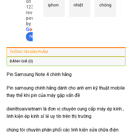
on
iphon
nhiệt 
chóng 
chữ
1232
e xs ở 
tình 
uy tín 
rất 
reviews
powered
đây 
thợ 
mình 
giá 
by
màn 
làm 
thay 
hợp 
G
o
o
g
l
e
xịn 
lại 
pin 
rẻ s
review us on
đẹp 
nhanh 
xsm ở 
với 
lại 
tôi sẽ 
đây 
mặt
THÔNG TIN SẢN PHẨM
còn 
quay 
giá cả 
bằn
được 
lại
hợp lí 
chu
ĐÁNH GIÁ (0)
dán cl 
pin 
. Uy 
Pin Samsung Note 4 chính hãng
xịn 
dùng 
tín
miễn 
trâu 
Pin samsung chính hãng dành cho anh em kỹ thuật mobile
phí. 
bền
thay thế khi pin của máy gặp vấn đề
Rất 
tôt
dienthoaivietnam là đơn vị chuyên cung cấp máy ép kính ,
linh kiện ép kính sỉ lẻ uy tín trên thị trường
chúng tôi chuyên phân phối các linh kiện sửa chữa điện