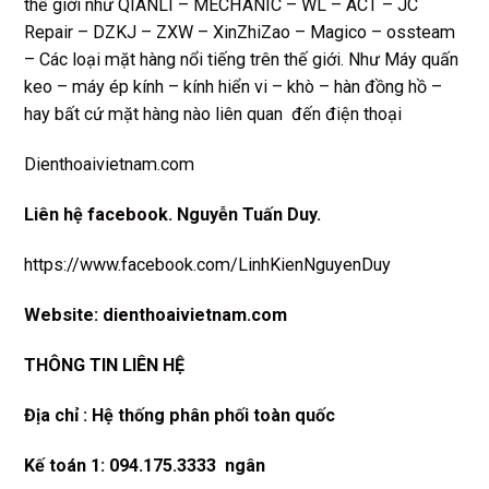
thế giới như QIANLI – MECHANIC – WL – ACT – JC
Repair – DZKJ – ZXW – XinZhiZao – Magico – ossteam
– Các loại mặt hàng nổi tiếng trên thế giới. Như Máy quấn
keo – máy ép kính – kính hiển vi – khò – hàn đồng hồ –
hay bất cứ mặt hàng nào liên quan đến điện thoại
Dienthoaivietnam.com
Liên hệ
facebook
. Nguyễn Tuấn Duy.
https://www.facebook.com/LinhKienNguyenDuy
Website:
dienthoaivietnam.com
THÔNG TIN LIÊN HỆ
Địa chỉ : Hệ thống phân phối toàn quốc
Kế toán 1: 094.175.3333 ngân