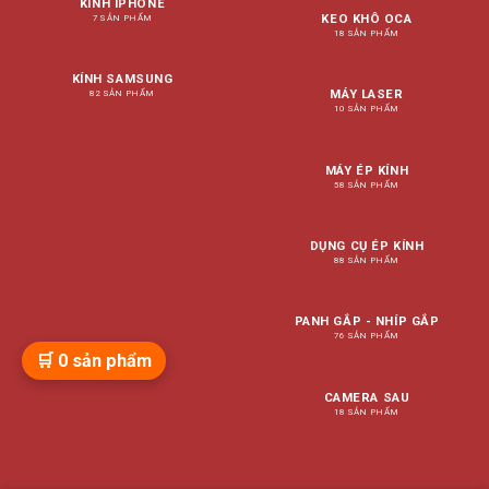
KÍNH IPHONE
KEO KHÔ OCA
7 SẢN PHẨM
18 SẢN PHẨM
KÍNH SAMSUNG
MÁY LASER
82 SẢN PHẨM
10 SẢN PHẨM
MÁY ÉP KÍNH
58 SẢN PHẨM
DỤNG CỤ ÉP KÍNH
88 SẢN PHẨM
PANH GẮP - NHÍP GẮP
76 SẢN PHẨM
🛒
0
sản phẩm
CAMERA SAU
18 SẢN PHẨM