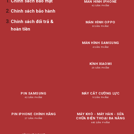
Chính sách bảo mật
MÀN HÌNH IPHONE
42 SẢN PHẨM
Chính sách bảo hành
Chính sách đổi trả &
MÀN HÌNH OPPO
8 SẢN PHẨM
hoàn tiền
MÀN HÌNH SAMSUNG
4 SẢN PHẨM
KÍNH XIAOMI
25 SẢN PHẨM
PIN SAMSUNG
MÁY CẮT CƯỜNG LỰC
42 SẢN PHẨM
9 SẢN PHẨM
PIN IPHONE CHÍNH HÃNG
MÁY KHÒ - MÁY HÀN - SỬA
CHỮA ĐIỆN THOẠI ĐA NĂNG
27 SẢN PHẨM
445 SẢN PHẨM