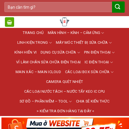
Bỏ
Tìm
qua
kiếm:
nội
dung
TRANG CHỦ
MÀN HÌNH – KÍNH – CẢM ỨNG
LINH KIỆN TRONG
MÁY MÓC THIẾT BỊ SỬA CHỮA
KÍNH HIỂN VI
DỤNG CỤ SỬA CHỮA
PIN ĐIỆN THOẠI
VỈ LÀM CHÂN SỬA CHỮA ĐIỆN THOẠI
IC ĐIỆN THOẠI
MAIN XÁC – MAIN ICLOUD
CÁC LOẠI BOX SỬA CHỮA
CAMERA QUÉT NHIỆT
CÁC LOẠI NƯỚC TÁCH – NƯỚC TẨY KEO IC CPU
SƠ ĐỒ – PHẦN MỀM – TOOL
CHIA SẺ KIẾN THỨC
> KIỂM TRA ĐƠN HÀNG TẠI ĐÂY <