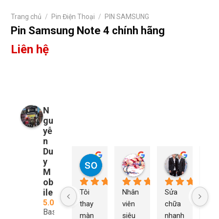
Trang chủ
/
Pin Điện Thoại
/
PIN SAMSUNG
Pin Samsung Note 4 chính hãng
Liên hệ
N
gu
yễ
n
Du
y
so young
My Nguyễn
Tu Nguy
2 năm trước
2 năm trước
2 năm trướ
M
ob
ile
Tôi 
Nhân 
Sửa 
Ng
5.0
thay 
viên 
chữa 
n Du
Based
màn 
siêu 
nhanh 
sửa