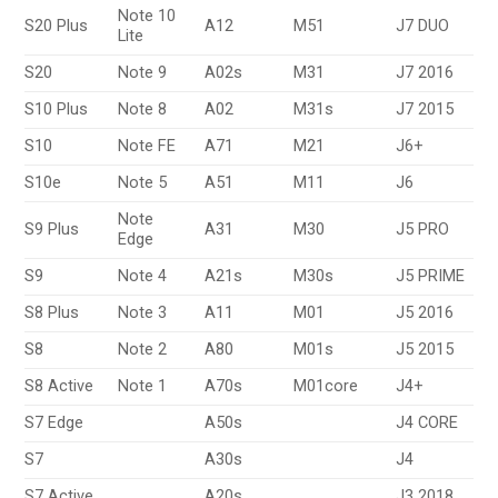
Note 10
S20 Plus
A12
M51
J7 DUO
Lite
S20
Note 9
A02s
M31
J7 2016
S10 Plus
Note 8
A02
M31s
J7 2015
S10
Note FE
A71
M21
J6+
S10e
Note 5
A51
M11
J6
Note
S9 Plus
A31
M30
J5 PRO
Edge
S9
Note 4
A21s
M30s
J5 PRIME
S8 Plus
Note 3
A11
M01
J5 2016
S8
Note 2
A80
M01s
J5 2015
S8 Active
Note 1
A70s
M01core
J4+
S7 Edge
A50s
J4 CORE
S7
A30s
J4
S7 Active
A20s
J3 2018