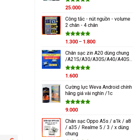
Được xếp
25.000
hạng
5.00
5 sao
Công tắc - nút nguồn - volume
2 chân - 4 chân
Được xếp
Khoảng
1.300
–
1.800
hạng
5.00
giá:
5 sao
Chân sạc zin A20 dùng chung
từ
/A21S/A30/A30S/A40/A40S/A50/A60/A70/M10/M20
1.300₫
đến
1.800₫
Được xếp
1.600
hạng
5.00
5 sao
Cường lực Weva Android chính
hãng giá vài nghìn /1c
Được xếp
9.000
hạng
5.00
5 sao
Chân sạc Oppo A5s / a1k / a8
/ a35 / Realme 5 / 3 / x dùng
chung