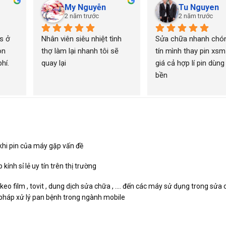
My Nguyễn
Tu Nguyen
2 năm trước
2 năm trước
 ở 
Nhân viên siêu nhiệt tình 
Sửa chữa nhanh chón
n 
thợ làm lại nhanh tôi sẽ 
tín mình thay pin xsm
í. 
quay lại
giá cả hợp lí pin dùng 
bền
khi pin của máy gặp vấn đề
ính sỉ lẻ uy tín trên thị trường
 keo film , tovit , dung dịch sửa chữa , …. đến các máy sử dụng trong sử
ải pháp xử lý pan bệnh trong ngành mobile