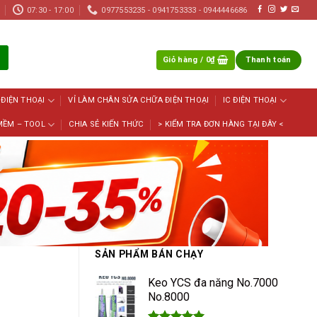
07:30 - 17:00
0977553235 - 0941753333 - 0944446686
Giỏ hàng /
0
₫
Thanh toán
 ĐIỆN THOẠI
VỈ LÀM CHÂN SỬA CHỮA ĐIỆN THOẠI
IC ĐIỆN THOẠI
MỀM – TOOL
CHIA SẺ KIẾN THỨC
> KIỂM TRA ĐƠN HÀNG TẠI ĐÂY <
SẢN PHẨM BÁN CHẠY
Keo YCS đa năng No.7000
No.8000