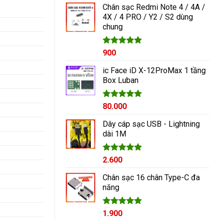
Chân sạc Redmi Note 4 / 4A /
4X / 4 PRO / Y2 / S2 dùng
chung
Được xếp
900
hạng
5.00
5 sao
ic Face iD X-12ProMax 1 tầng
Box Luban
Được xếp
80.000
hạng
5.00
5 sao
Dây cáp sạc USB - Lightning
dài 1M
Được xếp
2.600
hạng
5.00
5 sao
Chân sạc 16 chân Type-C đa
năng
Được xếp
1.900