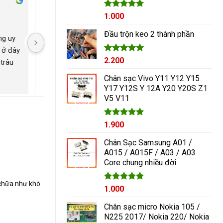
Cham Ha
Được xếp
1.000
2 năm trước
2 năm trước
hạng
5.00
5 sao
Đầu trộn keo 2 thành phần
g uy 
Nguyễn Duy sửa chữa rất 
Có con máy 8pl nát b
 ở đây 
tốt giá hợp lí rẻ so với mặt 
kính mang qua nguyễ
Được xếp
2.200
trâu 
bằng chung. Uy tín
ép lại kính là đẹp nh
hạng
5.00
ngayyy. Đẹp lắm
5 sao
Chân sạc Vivo Y11 Y12 Y15
Y17 Y12S Y 12A Y20 Y20S Z1
V5 V11
Được xếp
1.900
hạng
5.00
5 sao
Chân Sạc Samsung A01 /
A015 / A015F / A03 / A03
Core chung nhiều đời
a chữa như khò
Giá
Được xếp
Giá
1.000
hạng
5.00
gốc
hiện
5 sao
Chân sạc micro Nokia 105 /
là:
tại
N225 2017/ Nokia 220/ Nokia
1.200₫.
là: