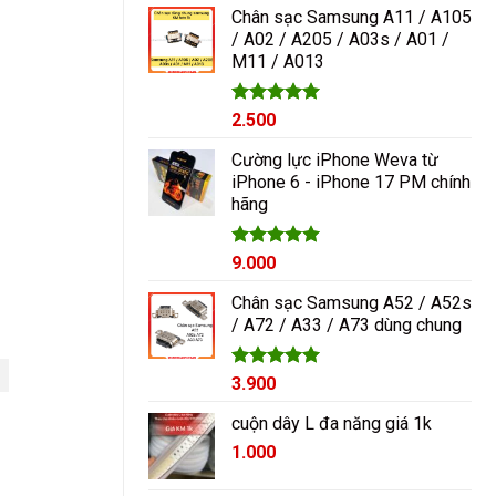
5 sao
Chân sạc Samsung A11 / A105
/ A02 / A205 / A03s / A01 /
M11 / A013
Được xếp
2.500
hạng
5.00
5 sao
Cường lực iPhone Weva từ
iPhone 6 - iPhone 17 PM chính
hãng
Được xếp
9.000
hạng
5.00
5 sao
Chân sạc Samsung A52 / A52s
/ A72 / A33 / A73 dùng chung
Được xếp
3.900
hạng
5.00
5 sao
cuộn dây L đa năng giá 1k
1.000