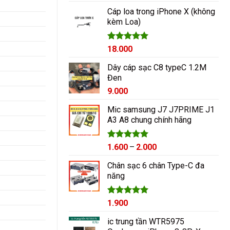
hạng
5.00
5 sao
Cáp loa trong iPhone X (không
kèm Loa)
Được xếp
18.000
hạng
5.00
5 sao
Dây cáp sạc C8 typeC 1.2M
Đen
9.000
Mic samsung J7 J7PRIME J1
A3 A8 chung chính hãng
Được xếp
Khoảng
1.600
–
2.000
hạng
5.00
giá:
5 sao
Chân sạc 6 chân Type-C đa
từ
năng
1.600₫
đến
2.000₫
Được xếp
1.900
hạng
5.00
5 sao
ic trung tần WTR5975