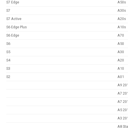
S7 Edge
A50s
S7
A30s
S7 Active
A20s
S6 Edge Plus
A10s
S6 Edge
A70
S6
A50
S5
A30
S4
A20
S3
A10
S2
A01
A9 20
A7 20
A7 20
A5 20
A3 20
A8 Sta