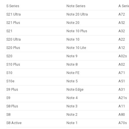
S Series
Note Series
A Seri
S21 Ultra
Note 20 Ultra
A72
S21 Plus
Note 20
A52
S21
Note 10 Plus
A32
S20 Ultra
Note 10
A22
S20 Plus
Note 10 Lite
A12
S20
Note 9
A02s
S10 Plus
Note 8
A02
S10
Note FE
A71
S10e
Note 5
A51
S9 Plus
Note Edge
A31
S9
Note 4
A21s
S8 Plus
Note 3
A11
S8
Note 2
A80
S8 Active
Note 1
A70s