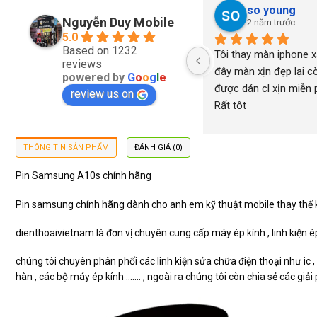
so young
Nguyễn Duy Mobile
2 năm trước
5.0
Based on 1232
Tôi thay màn iphone xs
reviews
đây màn xịn đẹp lại cò
powered by
G
o
o
g
l
e
được dán cl xịn miễn ph
review us on
Rất tôt
THÔNG TIN SẢN PHẨM
ĐÁNH GIÁ (0)
Pin Samsung A10s chính hãng
Pin samsung chính hãng dành cho anh em kỹ thuật mobile thay thế 
dienthoaivietnam là đơn vị chuyên cung cấp máy ép kính , linh kiện ép k
chúng tôi chuyên phân phối các linh kiện sửa chữa điện thoại như ic ,
hàn , các bộ máy ép kính ……. , ngoài ra chúng tôi còn chia sẻ các gi