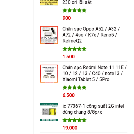
230 ori lõi sắt
1.000₫.
Được xếp
900
hạng
5.00
5 sao
Chân sạc Oppo A52 / A32 /
A72 / 4se / K7x / Reno5 /
RelmeQ2
Được xếp
1.500
hạng
5.00
5 sao
Chân sạc Redmi Note 11 11E /
10 / 12 / 13 / C40 / note13 /
Xiaomi Tablet 5 / 5Pro
Được xếp
6.500
hạng
5.00
5 sao
ic 77367-1 công suất 2G intel
dùng chung 8/8p/x
Được xếp
19.000
hạng
5.00