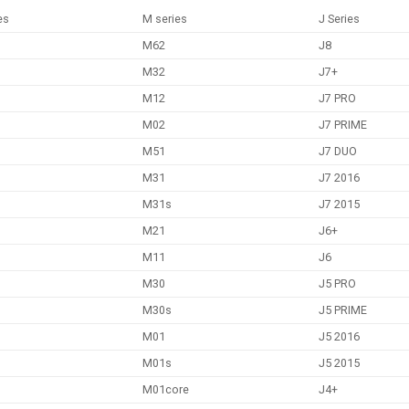
es
M series
J Series
M62
J8
M32
J7+
M12
J7 PRO
M02
J7 PRIME
M51
J7 DUO
M31
J7 2016
M31s
J7 2015
M21
J6+
M11
J6
M30
J5 PRO
M30s
J5 PRIME
M01
J5 2016
M01s
J5 2015
M01core
J4+