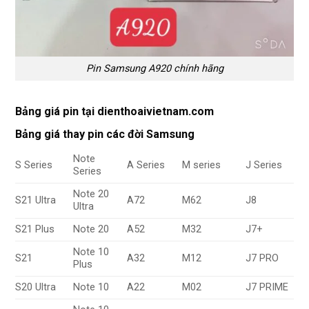
Pin Samsung A920 chính hãng
Bảng giá pin tại dienthoaivietnam.com
Bảng giá thay pin các đời Samsung
Note
S Series
A Series
M series
J Series
Series
Note 20
S21 Ultra
A72
M62
J8
Ultra
S21 Plus
Note 20
A52
M32
J7+
Note 10
S21
A32
M12
J7 PRO
Plus
S20 Ultra
Note 10
A22
M02
J7 PRIME