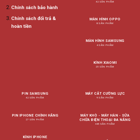
42 SẢN PHẨM
Chính sách bảo hành
Chính sách đổi trả &
MÀN HÌNH OPPO
8 SẢN PHẨM
hoàn tiền
MÀN HÌNH SAMSUNG
4 SẢN PHẨM
KÍNH XIAOMI
25 SẢN PHẨM
PIN SAMSUNG
MÁY CẮT CƯỜNG LỰC
42 SẢN PHẨM
9 SẢN PHẨM
PIN IPHONE CHÍNH HÃNG
MÁY KHÒ - MÁY HÀN - SỬA
CHỮA ĐIỆN THOẠI ĐA NĂNG
27 SẢN PHẨM
445 SẢN PHẨM
KÍNH IPHONE