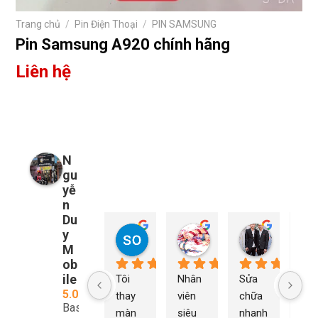
Trang chủ
/
Pin Điện Thoại
/
PIN SAMSUNG
Pin Samsung A920 chính hãng
Liên hệ
N
gu
yễ
n
Du
y
so young
My Nguyễn
Tu Nguy
2 năm trước
2 năm trước
2 năm trướ
M
ob
ile
Tôi 
Nhân 
Sửa 
Ng
5.0
thay 
viên 
chữa 
n Du
Based
màn 
siêu 
nhanh 
sửa