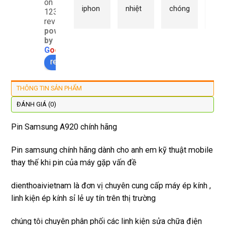
on
iphon
nhiệt 
chóng 
chữ
1232
e xs ở 
tình 
uy tín 
rất 
reviews
powered
đây 
thợ 
mình 
giá 
by
màn 
làm 
thay 
hợp 
G
o
o
g
l
e
xịn 
lại 
pin 
rẻ s
review us on
đẹp 
nhanh 
xsm ở 
với 
lại 
tôi sẽ 
đây 
mặt
THÔNG TIN SẢN PHẨM
còn 
quay 
giá cả 
bằn
được 
lại
hợp lí 
chu
ĐÁNH GIÁ (0)
dán cl 
pin 
. Uy 
Pin Samsung A920 chính hãng
xịn 
dùng 
tín
miễn 
trâu 
Pin samsung chính hãng dành cho anh em kỹ thuật mobile
phí. 
bền
thay thế khi pin của máy gặp vấn đề
Rất 
tôt
dienthoaivietnam là đơn vị chuyên cung cấp máy ép kính ,
linh kiện ép kính sỉ lẻ uy tín trên thị trường
chúng tôi chuyên phân phối các linh kiện sửa chữa điện