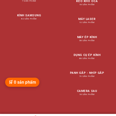
KEO KHÔ OCA
7 SẢN PHẨM
18 SẢN PHẨM
KÍNH SAMSUNG
MÁY LASER
82 SẢN PHẨM
10 SẢN PHẨM
MÁY ÉP KÍNH
58 SẢN PHẨM
DỤNG CỤ ÉP KÍNH
88 SẢN PHẨM
PANH GẮP - NHÍP GẮP
76 SẢN PHẨM
🛒
0
sản phẩm
CAMERA SAU
18 SẢN PHẨM