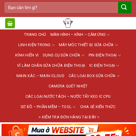
Bỏ
Tìm
qua
kiếm:
nội
dung
TRANG CHỦ
MÀN HÌNH – KÍNH – CẢM ỨNG
LINH KIỆN TRONG
MÁY MÓC THIẾT BỊ SỬA CHỮA
KÍNH HIỂN VI
DỤNG CỤ SỬA CHỮA
PIN ĐIỆN THOẠI
VỈ LÀM CHÂN SỬA CHỮA ĐIỆN THOẠI
IC ĐIỆN THOẠI
MAIN XÁC – MAIN ICLOUD
CÁC LOẠI BOX SỬA CHỮA
CAMERA QUÉT NHIỆT
CÁC LOẠI NƯỚC TÁCH – NƯỚC TẨY KEO IC CPU
SƠ ĐỒ – PHẦN MỀM – TOOL
CHIA SẺ KIẾN THỨC
> KIỂM TRA ĐƠN HÀNG TẠI ĐÂY <