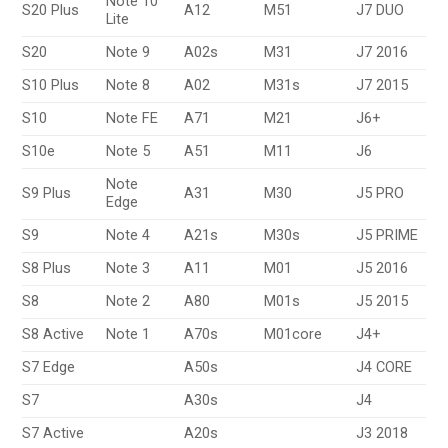
Note 10
S20 Plus
A12
M51
J7 DUO
Lite
S20
Note 9
A02s
M31
J7 2016
S10 Plus
Note 8
A02
M31s
J7 2015
S10
Note FE
A71
M21
J6+
S10e
Note 5
A51
M11
J6
Note
S9 Plus
A31
M30
J5 PRO
Edge
S9
Note 4
A21s
M30s
J5 PRIME
S8 Plus
Note 3
A11
M01
J5 2016
S8
Note 2
A80
M01s
J5 2015
S8 Active
Note 1
A70s
M01core
J4+
S7 Edge
A50s
J4 CORE
S7
A30s
J4
S7 Active
A20s
J3 2018