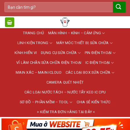
Bỏ
Tìm
qua
kiếm:
nội
dung
TRANG CHỦ
MÀN HÌNH – KÍNH – CẢM ỨNG
LINH KIỆN TRONG
MÁY MÓC THIẾT BỊ SỬA CHỮA
KÍNH HIỂN VI
DỤNG CỤ SỬA CHỮA
PIN ĐIỆN THOẠI
VỈ LÀM CHÂN SỬA CHỮA ĐIỆN THOẠI
IC ĐIỆN THOẠI
MAIN XÁC – MAIN ICLOUD
CÁC LOẠI BOX SỬA CHỮA
CAMERA QUÉT NHIỆT
CÁC LOẠI NƯỚC TÁCH – NƯỚC TẨY KEO IC CPU
SƠ ĐỒ – PHẦN MỀM – TOOL
CHIA SẺ KIẾN THỨC
> KIỂM TRA ĐƠN HÀNG TẠI ĐÂY <