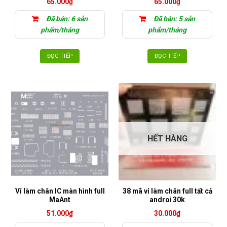
65.000
₫
65.000
₫
Đã bán: 6 sản
Đã bán: 5 sản
phẩm/tháng
phẩm/tháng
ĐỌC TIẾP
ĐỌC TIẾP
HẾT HÀNG
Vỉ làm chân IC màn hình full
38 mã vỉ làm chân full tất cả
MaAnt
androi 30k
51.000
₫
30.000
₫