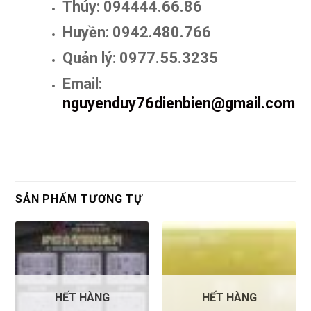
Thúy: 094444.66.86
Huyền: 0942.480.766
Quản lý: 0977.55.3235
Email:
nguyenduy76dienbien@gmail.com
SẢN PHẨM TƯƠNG TỰ
HẾT HÀNG
HẾT HÀNG