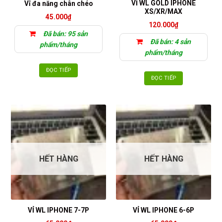
VỈ WL GOLD IPHONE
Vỉ đa năng chân chéo
XS/XR/MAX
45.000
₫
120.000
₫
Đã bán: 95 sản
Đã bán: 4 sản
phẩm/tháng
phẩm/tháng
ĐỌC TIẾP
ĐỌC TIẾP
HẾT HÀNG
HẾT HÀNG
VỈ WL IPHONE 7-7P
VỈ WL IPHONE 6-6P