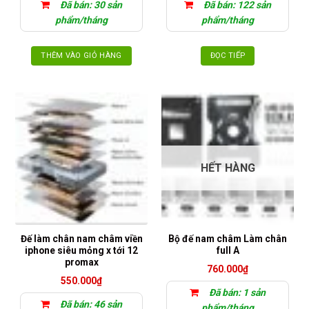
Đã bán: 30 sản
Đã bán: 122 sản
phẩm/tháng
phẩm/tháng
THÊM VÀO GIỎ HÀNG
ĐỌC TIẾP
HẾT HÀNG
Đế làm chân nam châm viền
Bộ đế nam châm Làm chân
iphone siêu mỏng x tới 12
full A
promax
760.000
₫
550.000
₫
Đã bán: 1 sản
Đã bán: 46 sản
phẩm/tháng