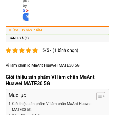
powered
đây 
thợ 
mình 
giá 
by
màn 
làm 
thay 
hợp 
G
o
o
g
l
e
xịn 
lại 
pin 
rẻ s
review us on
đẹp 
nhanh 
xsm ở 
với 
lại 
tôi sẽ 
đây 
mặt
THÔNG TIN SẢN PHẨM
còn 
quay 
giá cả 
bằn
được 
lại
hợp lí 
chu
ĐÁNH GIÁ (1)
dán cl 
pin 
. Uy 
5/5 - (1 bình chọn)
xịn 
dùng 
tín
miễn 
trâu 
phí. 
bền
Vỉ làm chân ic MaAnt Huawei MATE30 5G
Rất 
tôt
Giới thiệu sản phẩm Vỉ làm chân MaAnt
Huawei MATE30 5G
Mục lục
Giới thiệu sản phẩm Vỉ làm chân MaAnt Huawei
MATE30 5G