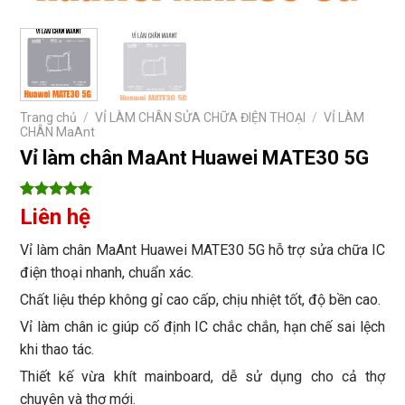
Trang chủ
/
VỈ LÀM CHÂN SỬA CHỮA ĐIỆN THOẠI
/
VỈ LÀM
CHÂN MaAnt
Vỉ làm chân MaAnt Huawei MATE30 5G
5
1
trên 5
Liên hệ
dựa trên
đánh giá
Vỉ làm chân MaAnt Huawei MATE30 5G hỗ trợ sửa chữa IC
điện thoại nhanh, chuẩn xác.
Chất liệu thép không gỉ cao cấp, chịu nhiệt tốt, độ bền cao.
Vỉ làm chân ic giúp cố định IC chắc chắn, hạn chế sai lệch
khi thao tác.
Thiết kế vừa khít mainboard, dễ sử dụng cho cả thợ
chuyên và thợ mới.