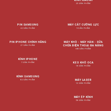
KÍNH XIAOMI
25 SẢN PHẨM
PIN SAMSUNG
MÁY CẮT CƯỜNG LỰC
42 SẢN PHẨM
9 SẢN PHẨM
PIN IPHONE CHÍNH HÃNG
MÁY KHÒ - MÁY HÀN - SỬA
CHỮA ĐIỆN THOẠI ĐA NĂNG
27 SẢN PHẨM
445 SẢN PHẨM
KÍNH IPHONE
KEO KHÔ OCA
7 SẢN PHẨM
18 SẢN PHẨM
KÍNH SAMSUNG
MÁY LASER
82 SẢN PHẨM
10 SẢN PHẨM
MÁY ÉP KÍNH
58 SẢN PHẨM