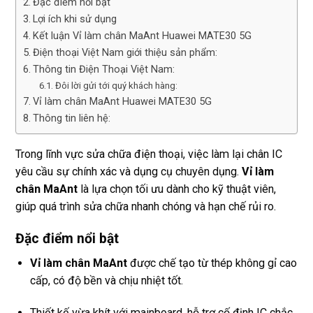
Đặc điểm nổi bật
Lợi ích khi sử dụng
Kết luận Vỉ làm chân MaAnt Huawei MATE30 5G
Điện thoại Việt Nam giới thiệu sản phẩm:
Thông tin Điện Thoại Việt Nam:
Đôi lời gửi tới quý khách hàng:
Vỉ làm chân MaAnt Huawei MATE30 5G
Thông tin liên hệ:
Trong lĩnh vực sửa chữa điện thoại, việc làm lại chân IC
yêu cầu sự chính xác và dụng cụ chuyên dụng.
Vỉ làm
chân MaAnt
là lựa chọn tối ưu dành cho kỹ thuật viên,
giúp quá trình sửa chữa nhanh chóng và hạn chế rủi ro.
Đặc điểm nổi bật
Vỉ làm chân MaAnt
được chế tạo từ thép không gỉ cao
cấp, có độ bền và chịu nhiệt tốt.
Thiết kế vừa khít với mainboard, hỗ trợ cố định IC chắc