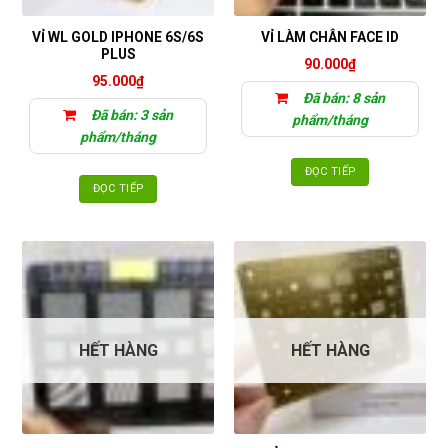
VỈ WL GOLD IPHONE 6S/6S
VỈ LÀM CHÂN FACE ID
PLUS
90.000
₫
95.000
₫
Đã bán: 8 sản
Đã bán: 3 sản
phẩm/tháng
phẩm/tháng
ĐỌC TIẾP
ĐỌC TIẾP
HẾT HÀNG
HẾT HÀNG