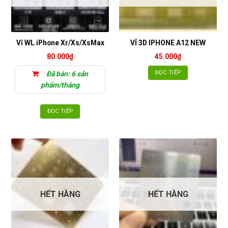
Vỉ WL iPhone Xr/Xs/XsMax
VỈ 3D IPHONE A12 NEW
80.000
₫
45.000
₫
ĐỌC TIẾP
Đã bán: 6 sản
phẩm/tháng
ĐỌC TIẾP
HẾT HÀNG
HẾT HÀNG