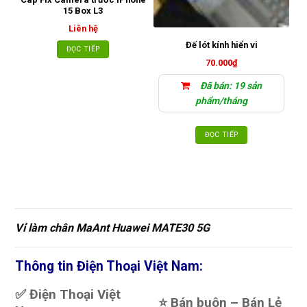
15 Box L3
Liên hệ
Đế lót kính hiển vi
ĐỌC TIẾP
70.000
₫
Đã bán: 19 sản
phẩm/tháng
ĐỌC TIẾP
Vỉ làm chân MaAnt Huawei MATE30 5G
Thông tin Điện Thoại Việt Nam:
✅ Điện Thoại Việt
⭐️ Bán buôn – Bán Lẻ