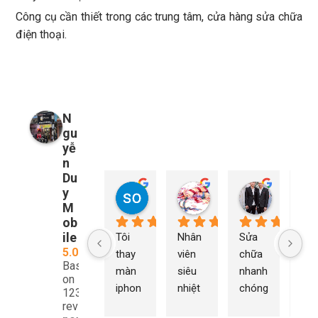
Công cụ cần thiết trong các trung tâm, cửa hàng sửa chữa
điện thoại.
N
gu
yễ
n
Du
y
so young
My Nguyễn
Tu Nguy
2 năm trước
2 năm trước
2 năm trướ
M
ob
ile
Tôi 
Nhân 
Sửa 
Ng
5.0
thay 
viên 
chữa 
n Du
Based
màn 
siêu 
nhanh 
sửa
on
iphon
nhiệt 
chóng 
chữ
1232
e xs ở 
tình 
uy tín 
rất 
reviews