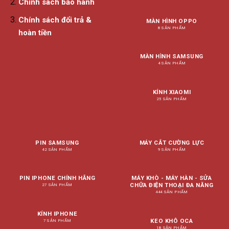
Chính sách bảo hành
Chính sách đổi trả &
MÀN HÌNH OPPO
8 SẢN PHẨM
hoàn tiền
MÀN HÌNH SAMSUNG
4 SẢN PHẨM
KÍNH XIAOMI
25 SẢN PHẨM
PIN SAMSUNG
MÁY CẮT CƯỜNG LỰC
42 SẢN PHẨM
9 SẢN PHẨM
PIN IPHONE CHÍNH HÃNG
MÁY KHÒ - MÁY HÀN - SỬA
CHỮA ĐIỆN THOẠI ĐA NĂNG
27 SẢN PHẨM
444 SẢN PHẨM
KÍNH IPHONE
KEO KHÔ OCA
7 SẢN PHẨM
18 SẢN PHẨM