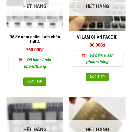
HẾT HÀNG
HẾT HÀNG
Bộ đế nam châm Làm chân
VỈ LÀM CHÂN FACE ID
full A
90.000
₫
760.000
₫
Đã bán: 8 sản
Đã bán: 1 sản
phẩm/tháng
phẩm/tháng
ĐỌC TIẾP
ĐỌC TIẾP
HẾT HÀNG
HẾT HÀNG