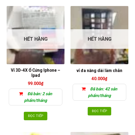
HẾT HÀNG
HẾT HÀNG
Vỉ 3D-4X Ổ Cứng Iphone –
vỉ đa năng dài làm chân
Ipad
40.000
₫
99.000
₫
Đã bán: 42 sản
Đã bán: 2 sản
phẩm/tháng
phẩm/tháng
ĐỌC TIẾP
ĐỌC TIẾP