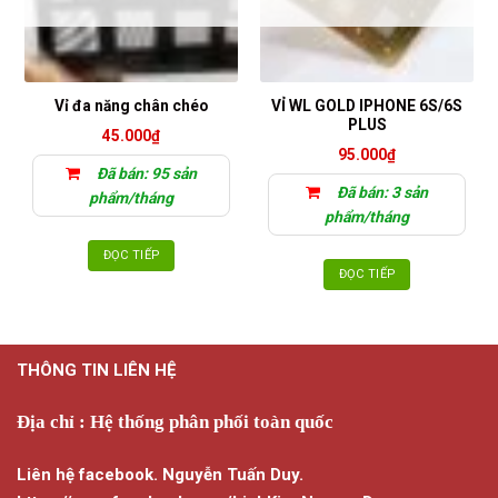
VỈ WL GOLD IPHONE 6S/6S
Vỉ đa năng chân chéo
PLUS
45.000
₫
95.000
₫
Đã bán: 95 sản
Đã bán: 3 sản
phẩm/tháng
phẩm/tháng
ĐỌC TIẾP
ĐỌC TIẾP
THÔNG TIN LIÊN HỆ
Địa chỉ : Hệ thống phân phối toàn quốc
Liên hệ facebook. Nguyễn Tuấn Duy.