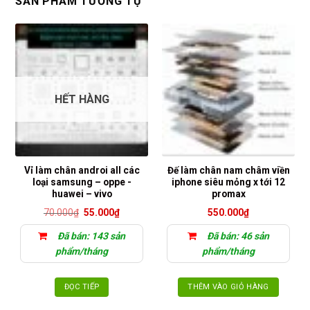
SẢN PHẨM TƯƠNG TỰ
HẾT HÀNG
Vỉ làm chân androi all các
Đế làm chân nam châm viền
loại samsung – oppe -
iphone siêu mỏng x tới 12
huawei – vivo
promax
Giá
Giá
70.000
₫
55.000
₫
550.000
₫
gốc
hiện
là:
tại
Đã bán: 143 sản
Đã bán: 46 sản
70.000₫.
là:
55.000₫.
phẩm/tháng
phẩm/tháng
ĐỌC TIẾP
THÊM VÀO GIỎ HÀNG