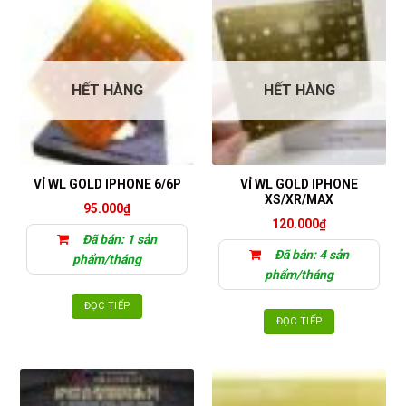
HẾT HÀNG
HẾT HÀNG
VỈ WL GOLD IPHONE
VỈ WL GOLD IPHONE 6/6P
XS/XR/MAX
95.000
₫
120.000
₫
Đã bán: 1 sản
Đã bán: 4 sản
phẩm/tháng
phẩm/tháng
ĐỌC TIẾP
ĐỌC TIẾP