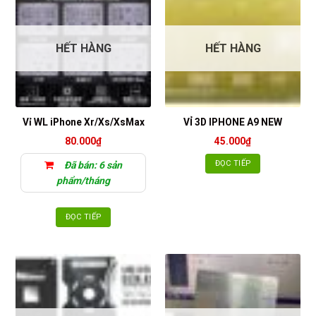
HẾT HÀNG
HẾT HÀNG
Vỉ WL iPhone Xr/Xs/XsMax
VỈ 3D IPHONE A9 NEW
80.000
₫
45.000
₫
ĐỌC TIẾP
Đã bán: 6 sản
phẩm/tháng
ĐỌC TIẾP