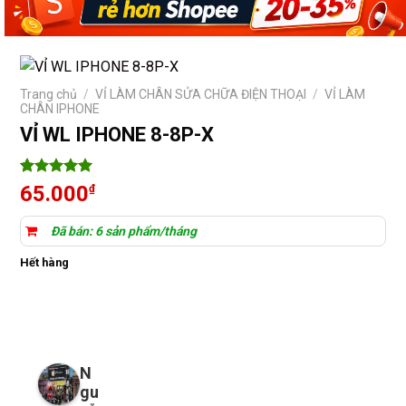
Trang chủ
/
VỈ LÀM CHÂN SỬA CHỮA ĐIỆN THOẠI
/
VỈ LÀM
CHÂN IPHONE
VỈ WL IPHONE 8-8P-X
5
4
trên 5
65.000
₫
dựa trên
đánh giá
Đã bán: 6 sản phẩm/tháng
Hết hàng
N
gu