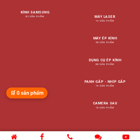
KÍNH SAMSUNG
MÁY LASER
82 SẢN PHẨM
10 SẢN PHẨM
MÁY ÉP KÍNH
58 SẢN PHẨM
DỤNG CỤ ÉP KÍNH
88 SẢN PHẨM
PANH GẮP - NHÍP GẮP
76 SẢN PHẨM
🛒
0
sản phẩm
CAMERA SAU
18 SẢN PHẨM