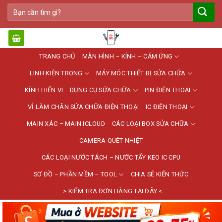
Bỏ
Tìm
qua
kiếm:
nội
dung
TRANG CHỦ
MÀN HÌNH – KÍNH – CẢM ỨNG
LINH KIỆN TRONG
MÁY MÓC THIẾT BỊ SỬA CHỮA
KÍNH HIỂN VI
DỤNG CỤ SỬA CHỮA
PIN ĐIỆN THOẠI
VỈ LÀM CHÂN SỬA CHỮA ĐIỆN THOẠI
IC ĐIỆN THOẠI
MAIN XÁC – MAIN ICLOUD
CÁC LOẠI BOX SỬA CHỮA
CAMERA QUÉT NHIỆT
CÁC LOẠI NƯỚC TÁCH – NƯỚC TẨY KEO IC CPU
SƠ ĐỒ – PHẦN MỀM – TOOL
CHIA SẺ KIẾN THỨC
> KIỂM TRA ĐƠN HÀNG TẠI ĐÂY <