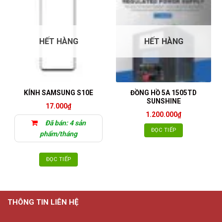
có
nhiều
biến
thể.
HẾT HÀNG
HẾT HÀNG
Các
tùy
chọn
có
thể
ĐỒNG HỒ 5A 1505TD
KÍNH SAMSUNG S10E
được
SUNSHINE
17.000
₫
chọn
1.200.000
₫
trên
Đã bán: 4 sản
trang
ĐỌC TIẾP
phẩm/tháng
sản
phẩm
ĐỌC TIẾP
THÔNG TIN LIÊN HỆ