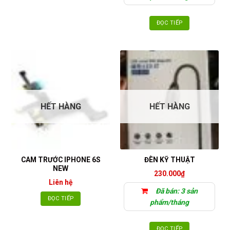
ĐỌC TIẾP
HẾT HÀNG
HẾT HÀNG
CAM TRƯỚC IPHONE 6S
ĐÈN KỸ THUẬT
NEW
230.000
₫
Liên hệ
Đã bán: 3 sản
ĐỌC TIẾP
phẩm/tháng
ĐỌC TIẾP