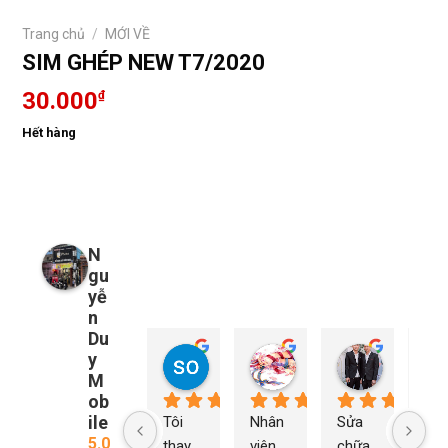
Trang chủ
/
MỚI VỀ
SIM GHÉP NEW T7/2020
30.000
₫
Hết hàng
N
gu
yễ
n
Du
y
so young
My Nguyễn
Tu Nguy
2 năm trước
2 năm trước
2 năm trướ
M
ob
ile
Tôi 
Nhân 
Sửa 
Ng
5.0
thay 
viên 
chữa 
n Du