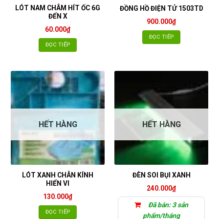
LÓT NAM CHÂM HÍT ỐC 6G
ĐỒNG HỒ ĐIỆN TỬ 1503TD
ĐẾN X
900.000
₫
60.000
₫
ĐỌC TIẾP
ĐỌC TIẾP
HẾT HÀNG
HẾT HÀNG
LÓT XANH CHÂN KÍNH
ĐÈN SOI BỤI XANH
HIỂN VI
240.000
₫
130.000
₫
Đã bán: 3 sản
ĐỌC TIẾP
phẩm/tháng