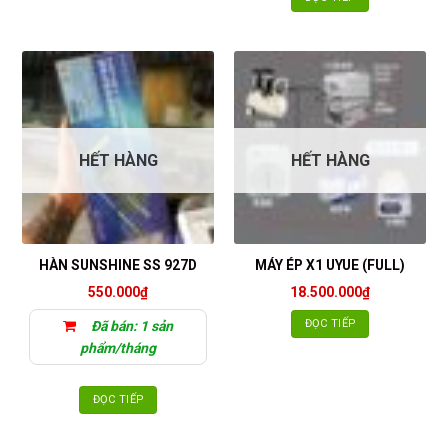
HẾT HÀNG
HẾT HÀNG
HÀN SUNSHINE SS 927D
MÁY ÉP X1 UYUE (FULL)
550.000
₫
18.500.000
₫
ĐỌC TIẾP
Đã bán: 1 sản
phẩm/tháng
ĐỌC TIẾP