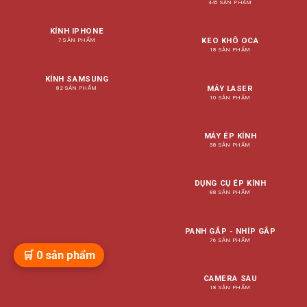
445 SẢN PHẨM
KÍNH IPHONE
KEO KHÔ OCA
7 SẢN PHẨM
18 SẢN PHẨM
KÍNH SAMSUNG
MÁY LASER
82 SẢN PHẨM
10 SẢN PHẨM
MÁY ÉP KÍNH
58 SẢN PHẨM
DỤNG CỤ ÉP KÍNH
88 SẢN PHẨM
PANH GẮP - NHÍP GẮP
76 SẢN PHẨM
🛒
0
sản phẩm
CAMERA SAU
18 SẢN PHẨM