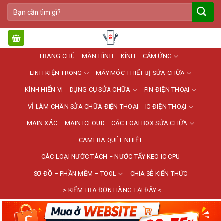
Bỏ
Tìm
qua
kiếm:
nội
dung
TRANG CHỦ
MÀN HÌNH – KÍNH – CẢM ỨNG
LINH KIỆN TRONG
MÁY MÓC THIẾT BỊ SỬA CHỮA
KÍNH HIỂN VI
DỤNG CỤ SỬA CHỮA
PIN ĐIỆN THOẠI
VỈ LÀM CHÂN SỬA CHỮA ĐIỆN THOẠI
IC ĐIỆN THOẠI
MAIN XÁC – MAIN ICLOUD
CÁC LOẠI BOX SỬA CHỮA
CAMERA QUÉT NHIỆT
CÁC LOẠI NƯỚC TÁCH – NƯỚC TẨY KEO IC CPU
SƠ ĐỒ – PHẦN MỀM – TOOL
CHIA SẺ KIẾN THỨC
> KIỂM TRA ĐƠN HÀNG TẠI ĐÂY <