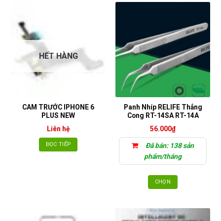
HẾT HÀNG
CAM TRƯỚC IPHONE 6
Panh Nhíp RELIFE Thẳng
PLUS NEW
Cong RT-14SA RT-14A
Liên hệ
56.000
₫
ĐỌC TIẾP
Đã bán: 138 sản
phẩm/tháng
CHỌN
Sản
phẩm
này