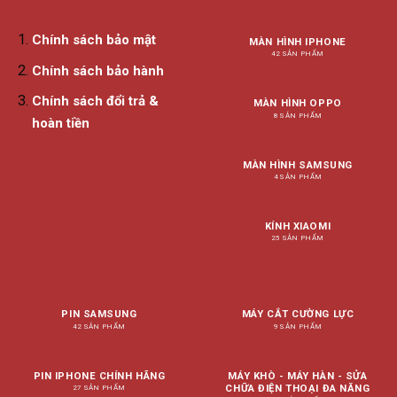
Chính sách bảo mật
MÀN HÌNH IPHONE
42 SẢN PHẨM
Chính sách bảo hành
Chính sách đổi trả &
MÀN HÌNH OPPO
8 SẢN PHẨM
hoàn tiền
MÀN HÌNH SAMSUNG
4 SẢN PHẨM
KÍNH XIAOMI
25 SẢN PHẨM
PIN SAMSUNG
MÁY CẮT CƯỜNG LỰC
42 SẢN PHẨM
9 SẢN PHẨM
PIN IPHONE CHÍNH HÃNG
MÁY KHÒ - MÁY HÀN - SỬA
CHỮA ĐIỆN THOẠI ĐA NĂNG
27 SẢN PHẨM