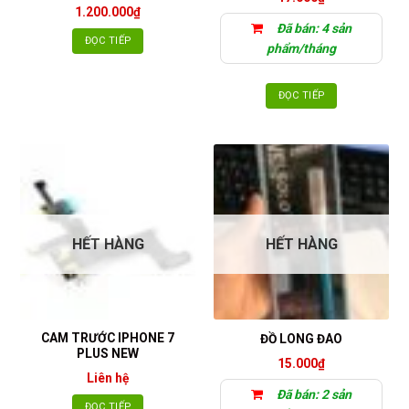
1.200.000
₫
Đã bán: 4 sản
ĐỌC TIẾP
phẩm/tháng
ĐỌC TIẾP
HẾT HÀNG
HẾT HÀNG
CAM TRƯỚC IPHONE 7
ĐỒ LONG ĐAO
PLUS NEW
15.000
₫
Liên hệ
Đã bán: 2 sản
ĐỌC TIẾP