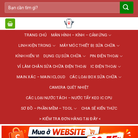
Bỏ
Tìm
qua
kiếm:
nội
dung
TRANG CHỦ
MÀN HÌNH – KÍNH – CẢM ỨNG
LINH KIỆN TRONG
MÁY MÓC THIẾT BỊ SỬA CHỮA
KÍNH HIỂN VI
DỤNG CỤ SỬA CHỮA
PIN ĐIỆN THOẠI
VỈ LÀM CHÂN SỬA CHỮA ĐIỆN THOẠI
IC ĐIỆN THOẠI
MAIN XÁC – MAIN ICLOUD
CÁC LOẠI BOX SỬA CHỮA
CAMERA QUÉT NHIỆT
CÁC LOẠI NƯỚC TÁCH – NƯỚC TẨY KEO IC CPU
SƠ ĐỒ – PHẦN MỀM – TOOL
CHIA SẺ KIẾN THỨC
> KIỂM TRA ĐƠN HÀNG TẠI ĐÂY <