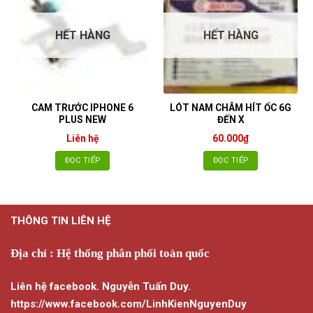
HẾT HÀNG
HẾT HÀNG
CAM TRƯỚC IPHONE 6
LÓT NAM CHÂM HÍT ỐC 6G
PLUS NEW
ĐẾN X
Liên hệ
60.000
₫
ĐỌC TIẾP
ĐỌC TIẾP
THÔNG TIN LIÊN HỆ
Địa chỉ : Hệ thống phân phối toàn quốc
Liên hệ facebook. Nguyễn Tuấn Duy.
https://www.facebook.com/LinhKienNguyenDuy