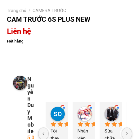
Trang chủ
/
CAMERA TRƯỚC
CAM TRƯỚC 6S PLUS NEW
Liên hệ
Hết hàng
N
gu
yễ
n
Du
y
so young
My Nguyễn
Tu Nguy
1 năm trước
1 năm trước
2 năm trướ
M
ob
ile
Tôi 
Nhân 
Sửa 
Ng
5.0
thay 
viên 
chữa 
n Du