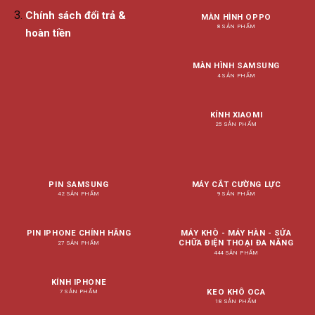
Chính sách đổi trả &
MÀN HÌNH OPPO
8 SẢN PHẨM
hoàn tiền
MÀN HÌNH SAMSUNG
4 SẢN PHẨM
KÍNH XIAOMI
25 SẢN PHẨM
PIN SAMSUNG
MÁY CẮT CƯỜNG LỰC
42 SẢN PHẨM
9 SẢN PHẨM
PIN IPHONE CHÍNH HÃNG
MÁY KHÒ - MÁY HÀN - SỬA
CHỮA ĐIỆN THOẠI ĐA NĂNG
27 SẢN PHẨM
444 SẢN PHẨM
KÍNH IPHONE
KEO KHÔ OCA
7 SẢN PHẨM
18 SẢN PHẨM