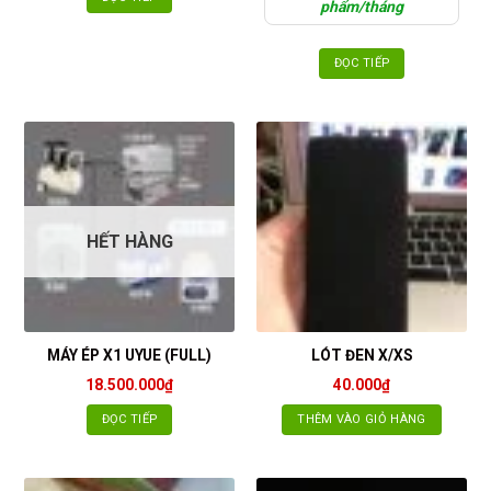
phẩm/tháng
ĐỌC TIẾP
HẾT HÀNG
MÁY ÉP X1 UYUE (FULL)
LÓT ĐEN X/XS
18.500.000
₫
40.000
₫
ĐỌC TIẾP
THÊM VÀO GIỎ HÀNG