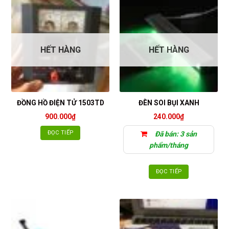
HẾT HÀNG
HẾT HÀNG
ĐỒNG HỒ ĐIỆN TỬ 1503TD
ĐÈN SOI BỤI XANH
900.000
₫
240.000
₫
ĐỌC TIẾP
Đã bán: 3 sản
phẩm/tháng
ĐỌC TIẾP