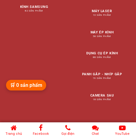
KÍNH SAMSUNG
MÁY LASER
82 SẢN PHẨM
10 SẢN PHẨM
MÁY ÉP KÍNH
58 SẢN PHẨM
DỤNG CỤ ÉP KÍNH
88 SẢN PHẨM
PANH GẮP - NHÍP GẮP
76 SẢN PHẨM
🛒
0
sản phẩm
CAMERA SAU
18 SẢN PHẨM
Trang chủ
Facebook
Gọi điện
Chat
YouTube