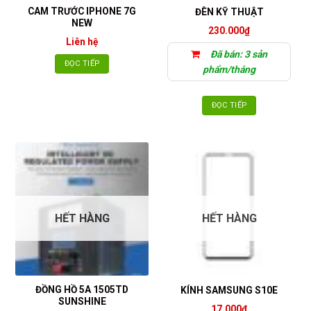
CAM TRƯỚC IPHONE 7G
ĐÈN KỸ THUẬT
NEW
230.000
₫
Liên hệ
Đã bán: 3 sản
ĐỌC TIẾP
phẩm/tháng
ĐỌC TIẾP
HẾT HÀNG
HẾT HÀNG
ĐỒNG HỒ 5A 1505TD
KÍNH SAMSUNG S10E
SUNSHINE
17.000
₫