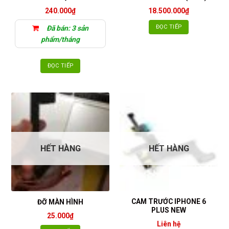
240.000
₫
18.500.000
₫
ĐỌC TIẾP
Đã bán: 3 sản
phẩm/tháng
ĐỌC TIẾP
HẾT HÀNG
HẾT HÀNG
CAM TRƯỚC IPHONE 6
ĐỠ MÀN HÌNH
PLUS NEW
25.000
₫
Liên hệ