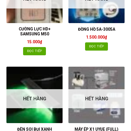
CƯỜNG LỰC HD+
ĐỒNG HỒ 5A-3005A
SAMSUNG M50
1.500.000
₫
15.000
₫
ĐỌC TIẾP
ĐỌC TIẾP
HẾT HÀNG
HẾT HÀNG
ĐÈN SOI BỤI XANH
MÁY ÉP X1 UYUE (FULL)