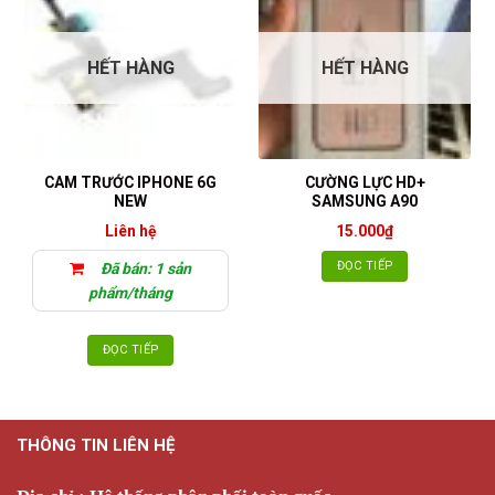
HẾT HÀNG
HẾT HÀNG
CAM TRƯỚC IPHONE 6G
CƯỜNG LỰC HD+
NEW
SAMSUNG A90
Liên hệ
15.000
₫
ĐỌC TIẾP
Đã bán: 1 sản
phẩm/tháng
ĐỌC TIẾP
THÔNG TIN LIÊN HỆ