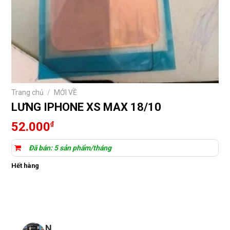
Trang chủ
/
MỚI VỀ
LƯNG IPHONE XS MAX 18/10
52.000
₫
Đã bán: 5 sản phẩm/tháng
Hết hàng
N