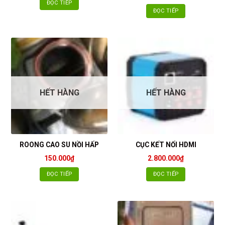
ĐỌC TIẾP
ĐỌC TIẾP
HẾT HÀNG
HẾT HÀNG
ROONG CAO SU NỒI HẤP
CỤC KẾT NỐI HDMI
150.000
₫
2.800.000
₫
ĐỌC TIẾP
ĐỌC TIẾP