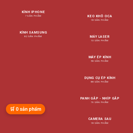
KÍNH IPHONE
KEO KHÔ OCA
7 SẢN PHẨM
18 SẢN PHẨM
KÍNH SAMSUNG
MÁY LASER
82 SẢN PHẨM
10 SẢN PHẨM
MÁY ÉP KÍNH
58 SẢN PHẨM
DỤNG CỤ ÉP KÍNH
88 SẢN PHẨM
PANH GẮP - NHÍP GẮP
76 SẢN PHẨM
🛒
0
sản phẩm
CAMERA SAU
18 SẢN PHẨM