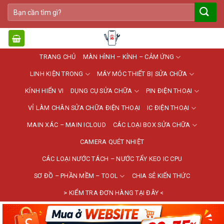
Bỏ
Tìm
qua
kiếm:
nội
dung
TRANG CHỦ
MÀN HÌNH – KÍNH – CẢM ỨNG
LINH KIỆN TRONG
MÁY MÓC THIẾT BỊ SỬA CHỮA
KÍNH HIỂN VI
DỤNG CỤ SỬA CHỮA
PIN ĐIỆN THOẠI
VỈ LÀM CHÂN SỬA CHỮA ĐIỆN THOẠI
IC ĐIỆN THOẠI
MAIN XÁC – MAIN ICLOUD
CÁC LOẠI BOX SỬA CHỮA
CAMERA QUÉT NHIỆT
CÁC LOẠI NƯỚC TÁCH – NƯỚC TẨY KEO IC CPU
SƠ ĐỒ – PHẦN MỀM – TOOL
CHIA SẺ KIẾN THỨC
> KIỂM TRA ĐƠN HÀNG TẠI ĐÂY <