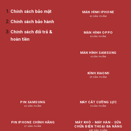
Chính sách bảo mật
MÀN HÌNH IPHONE
42 SẢN PHẨM
Chính sách bảo hành
Chính sách đổi trả &
MÀN HÌNH OPPO
8 SẢN PHẨM
hoàn tiền
MÀN HÌNH SAMSUNG
4 SẢN PHẨM
KÍNH XIAOMI
25 SẢN PHẨM
PIN SAMSUNG
MÁY CẮT CƯỜNG LỰC
42 SẢN PHẨM
9 SẢN PHẨM
PIN IPHONE CHÍNH HÃNG
MÁY KHÒ - MÁY HÀN - SỬA
CHỮA ĐIỆN THOẠI ĐA NĂNG
27 SẢN PHẨM
445 SẢN PHẨM