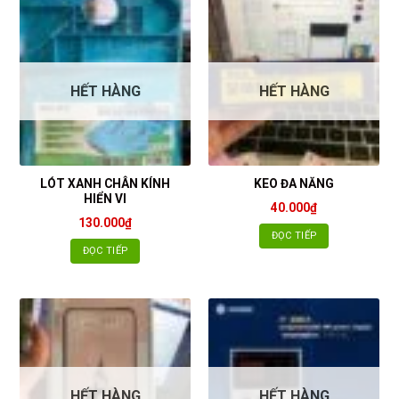
HẾT HÀNG
HẾT HÀNG
LÓT XANH CHÂN KÍNH
KEO ĐA NĂNG
HIỂN VI
40.000
₫
130.000
₫
ĐỌC TIẾP
ĐỌC TIẾP
HẾT HÀNG
HẾT HÀNG