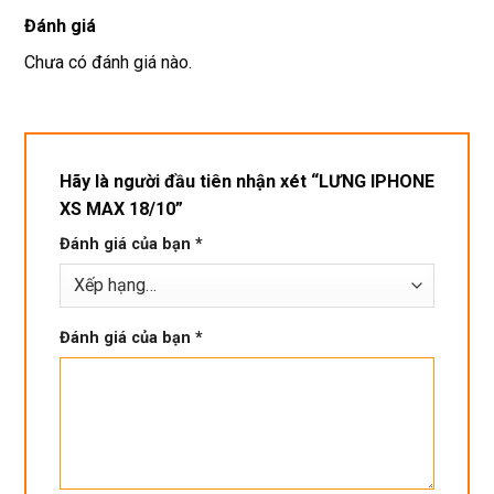
dán cl 
pin 
. Uy 
Đánh giá
xịn 
dùng 
tín
miễn 
trâu 
Chưa có đánh giá nào.
phí. 
bền
Rất 
tôt
Hãy là người đầu tiên nhận xét “LƯNG IPHONE
XS MAX 18/10”
Đánh giá của bạn
*
Đánh giá của bạn
*