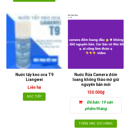
Nước tẩy keo oca T9
Nước Rửa Camera đốm
Liangwei
loang không tháo mở giữ
nguyên bản mới
Liên hệ
150.000
₫
ĐỌC TIẾP
Đã bán: 19 sản
phẩm/tháng
THÊM VÀO GIỎ HÀNG