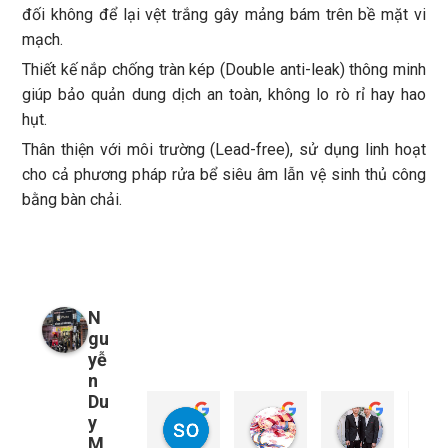
đối không để lại vệt trắng gây mảng bám trên bề mặt vi
mạch.
Thiết kế nắp chống tràn kép (Double anti-leak) thông minh
giúp bảo quản dung dịch an toàn, không lo rò rỉ hay hao
hụt.
Thân thiện với môi trường (Lead-free), sử dụng linh hoạt
cho cả phương pháp rửa bể siêu âm lẫn vệ sinh thủ công
bằng bàn chải.
N
gu
yễ
n
Du
y
so young
My Nguyễn
Tu Nguy
1 năm trước
1 năm trước
1 năm trướ
M