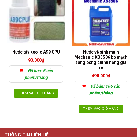
Nước vệ sinh main
Nước tẩy keo ic A99 CPU
Mechanic XB3506 bo mạch
90.000
₫
sáng bóng chính hãng giá
rẻ
Đã bán: 5 sản
490.000
₫
phẩm/tháng
Đã bán: 106 sản
phẩm/tháng
THÊM VÀO GIỎ HÀNG
THÊM VÀO GIỎ HÀNG
THÔNG TIN LIÊN HỆ