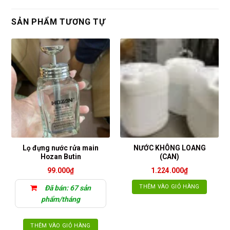
SẢN PHẨM TƯƠNG TỰ
Lọ đựng nước rửa main
NƯỚC KHÔNG LOANG
Hozan Butin
(CAN)
99.000
₫
1.224.000
₫
THÊM VÀO GIỎ HÀNG
Đã bán: 67 sản
phẩm/tháng
THÊM VÀO GIỎ HÀNG