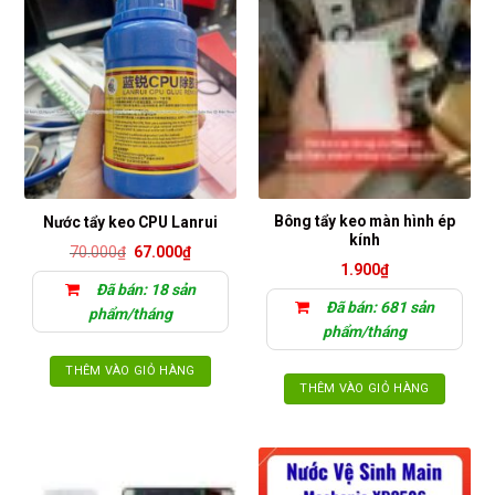
Bông tẩy keo màn hình ép
Nước tẩy keo CPU Lanrui
kính
Giá
Giá
70.000
₫
67.000
₫
gốc
hiện
1.900
₫
là:
tại
Đã bán: 18 sản
70.000₫.
là:
Đã bán: 681 sản
67.000₫.
phẩm/tháng
phẩm/tháng
THÊM VÀO GIỎ HÀNG
THÊM VÀO GIỎ HÀNG