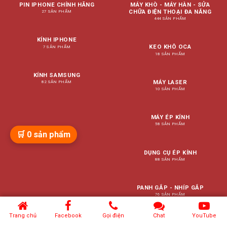
PIN IPHONE CHÍNH HÃNG
MÁY KHÒ - MÁY HÀN - SỬA
CHỮA ĐIỆN THOẠI ĐA NĂNG
27 SẢN PHẨM
444 SẢN PHẨM
KÍNH IPHONE
KEO KHÔ OCA
7 SẢN PHẨM
18 SẢN PHẨM
KÍNH SAMSUNG
MÁY LASER
82 SẢN PHẨM
10 SẢN PHẨM
MÁY ÉP KÍNH
58 SẢN PHẨM
🛒
0
sản phẩm
DỤNG CỤ ÉP KÍNH
88 SẢN PHẨM
PANH GẮP - NHÍP GẮP
76 SẢN PHẨM
Trang chủ
Facebook
Gọi điện
Chat
YouTube
CAMERA SAU