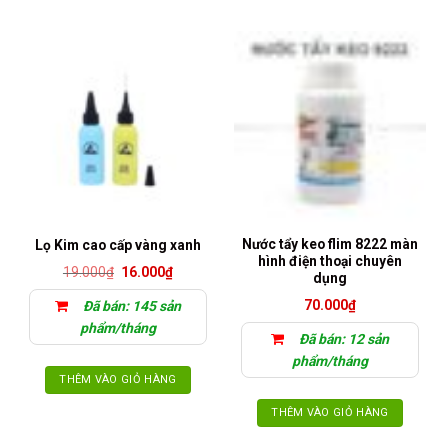
Nước tẩy keo flim 8222 màn
Lọ Kim cao cấp vàng xanh
hình điện thoại chuyên
Giá
Giá
19.000
₫
16.000
₫
dụng
gốc
hiện
là:
tại
70.000
₫
Đã bán: 145 sản
19.000₫.
là:
16.000₫.
phẩm/tháng
Đã bán: 12 sản
phẩm/tháng
THÊM VÀO GIỎ HÀNG
THÊM VÀO GIỎ HÀNG