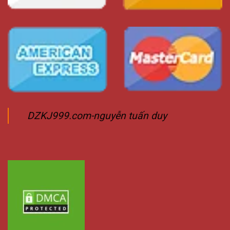
DZKJ999.com-nguyễn tuấn duy