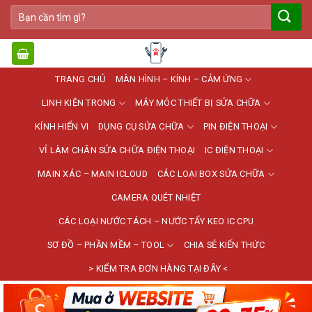
Bỏ
Tìm
qua
kiếm:
nội
dung
TRANG CHỦ
MÀN HÌNH – KÍNH – CẢM ỨNG
LINH KIỆN TRONG
MÁY MÓC THIẾT BỊ SỬA CHỮA
KÍNH HIỂN VI
DỤNG CỤ SỬA CHỮA
PIN ĐIỆN THOẠI
VỈ LÀM CHÂN SỬA CHỮA ĐIỆN THOẠI
IC ĐIỆN THOẠI
MAIN XÁC – MAIN ICLOUD
CÁC LOẠI BOX SỬA CHỮA
CAMERA QUÉT NHIỆT
CÁC LOẠI NƯỚC TÁCH – NƯỚC TẨY KEO IC CPU
SƠ ĐỒ – PHẦN MỀM – TOOL
CHIA SẺ KIẾN THỨC
> KIỂM TRA ĐƠN HÀNG TẠI ĐÂY <