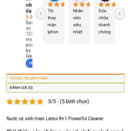
ob
ile
Tôi 
Nhân 
Sửa 
Ng
5.0
thay 
viên 
chữa 
n Du
Based
màn 
siêu 
nhanh 
sửa
on
iphon
nhiệt 
chóng 
chữ
1232
e xs ở 
tình 
uy tín 
rất 
reviews
powered
đây 
thợ 
mình 
giá 
by
màn 
làm 
thay 
hợp 
G
o
o
g
l
e
xịn 
lại 
pin 
rẻ s
review us on
đẹp 
nhanh 
xsm ở 
với 
lại 
tôi sẽ 
đây 
mặt
THÔNG TIN SẢN PHẨM
còn 
quay 
giá cả 
bằn
được 
lại
hợp lí 
chu
ĐÁNH GIÁ (0)
dán cl 
pin 
. Uy 
5/5 - (5 bình chọn)
xịn 
dùng 
tín
miễn 
trâu 
phí. 
bền
Nước vệ sinh main Lanrui 8+1 Powerful Cleaner
Rất 
tôt