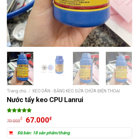
Trang chủ
/
KEO DÁN - BĂNG KEO SỬA CHỮA ĐIỆN THOẠI
Nước tẩy keo CPU Lanrui
5
5
trên 5
Giá
Giá
67.000
₫
₫
70.000
dựa trên
gốc
hiện
đánh giá
là:
tại
Đã bán: 18 sản phẩm/tháng