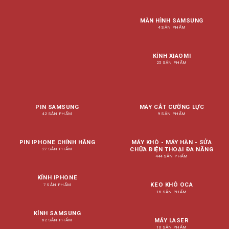
MÀN HÌNH SAMSUNG
4 SẢN PHẨM
KÍNH XIAOMI
25 SẢN PHẨM
PIN SAMSUNG
MÁY CẮT CƯỜNG LỰC
42 SẢN PHẨM
9 SẢN PHẨM
PIN IPHONE CHÍNH HÃNG
MÁY KHÒ - MÁY HÀN - SỬA
CHỮA ĐIỆN THOẠI ĐA NĂNG
27 SẢN PHẨM
444 SẢN PHẨM
KÍNH IPHONE
KEO KHÔ OCA
7 SẢN PHẨM
18 SẢN PHẨM
KÍNH SAMSUNG
MÁY LASER
82 SẢN PHẨM
10 SẢN PHẨM