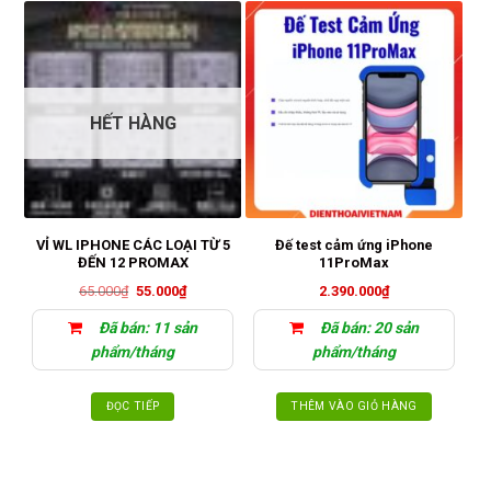
HẾT HÀNG
VỈ WL IPHONE CÁC LOẠI TỪ 5
Đế test cảm ứng iPhone
ĐẾN 12 PROMAX
11ProMax
Giá
Giá
65.000
₫
55.000
₫
2.390.000
₫
gốc
hiện
là:
tại
Đã bán: 11 sản
Đã bán: 20 sản
65.000₫.
là:
55.000₫.
phẩm/tháng
phẩm/tháng
ĐỌC TIẾP
THÊM VÀO GIỎ HÀNG