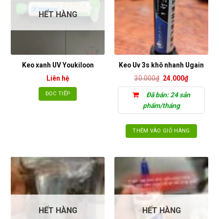
thể.
HẾT HÀNG
Các
tùy
chọn
có
thể
Keo xanh UV Youkiloon
Keo Uv 3s khô nhanh Ugain
được
Giá
Giá
Liên hệ
30.000
₫
24.000
₫
chọn
gốc
hiện
trên
là:
tại
ĐỌC TIẾP
Đã bán: 24 sản
30.000₫.
là:
trang
24.000₫.
phẩm/tháng
sản
phẩm
THÊM VÀO GIỎ HÀNG
HẾT HÀNG
HẾT HÀNG