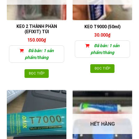
KEO 2 THÀNH PHẦN
KEO T9000 (50ml)
(EFIXIT) TÚI
30.000
₫
150.000
₫
Đã bán: 1 sản
Đã bán: 1 sản
phẩm/tháng
phẩm/tháng
ĐỌC TIẾP
ĐỌC TIẾP
HẾT HÀNG