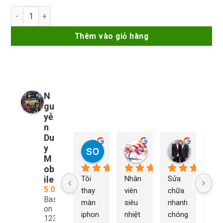
70.000₫.
là:
Nước tẩy keo CPU Lanrui số lượng
67.000₫.
Thêm vào giỏ hàng
N
gu
yễ
n
Du
y
so young
My Nguyễn
Tu Nguy
1 năm trước
1 năm trước
1 năm trướ
M
ob
ile
Tôi 
Nhân 
Sửa 
Ng
5.0
thay 
viên 
chữa 
n Du
Based
màn 
siêu 
nhanh 
sửa
on
iphon
nhiệt 
chóng 
chữ
1232