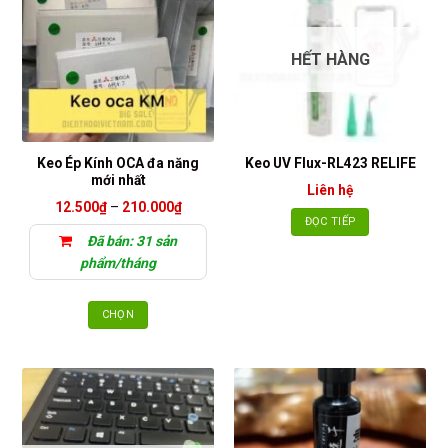
HẾT HÀNG
Keo Ép Kính OCA đa năng
Keo UV Flux-RL423 RELIFE
mới nhất
Liên hệ
Khoảng
12.500
₫
–
210.000
₫
giá:
ĐỌC TIẾP
từ
Đã bán: 31 sản
12.500₫
đến
phẩm/tháng
210.000₫
CHỌN
Sản
phẩm
này
có
nhiều
biến