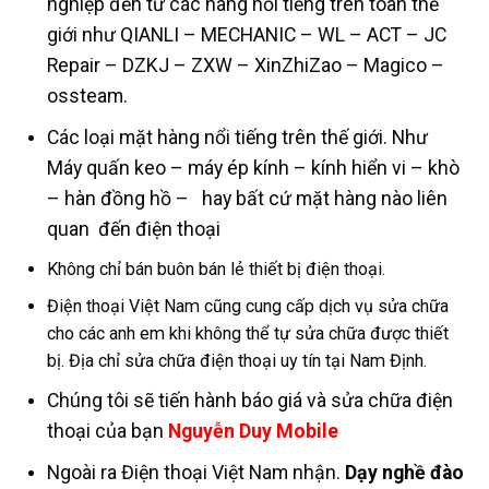
nghiệp đến từ các hãng nổi tiếng trên toàn thế
giới như QIANLI – MECHANIC – WL – ACT – JC
Repair – DZKJ – ZXW – XinZhiZao – Magico –
ossteam.
Các loại mặt hàng nổi tiếng trên thế giới. Như
Máy quấn keo – máy ép kính – kính hiển vi – khò
– hàn đồng hồ – hay bất cứ mặt hàng nào liên
quan đến điện thoại
Không chỉ bán buôn bán lẻ thiết bị điện thoại.
Điện thoại Việt Nam cũng cung cấp dịch vụ sửa chữa
cho các anh em khi không thể tự sửa chữa được thiết
bị. Địa chỉ sửa chữa điện thoại uy tín tại Nam Định.
Chúng tôi sẽ tiến hành báo giá và sửa chữa điện
thoại của bạn
Nguyễn Duy Mobile
Ngoài ra Điện thoại Việt Nam nhận.
Dạy nghề đào