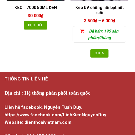
Keo UV chống hồi bọt nốt
KEO T7000 50ML ĐEN
ruồi
30.000
₫
Khoảng
3.500
₫
–
6.000
₫
giá:
ĐỌC TIẾP
từ
Đã bán: 195 sản
3.500₫
đến
phẩm/tháng
6.000₫
CHỌN
Sản
phẩm
này
THÔNG TIN LIÊN HỆ
có
nhiều
biến
Địa chỉ : Hệ thống phân phối toàn quốc
thể.
Các
Liên hệ facebook. Nguyễn Tuấn Duy.
tùy
https://www.facebook.com/LinhKienNguyenDuy
chọn
Website: dienthoaivietnam.com
có
thể