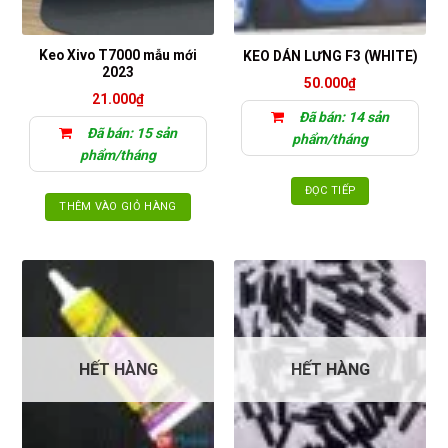
Keo Xivo T7000 mẫu mới
KEO DÁN LƯNG F3 (WHITE)
2023
50.000
₫
21.000
₫
Đã bán: 14 sản
Đã bán: 15 sản
phẩm/tháng
phẩm/tháng
ĐỌC TIẾP
THÊM VÀO GIỎ HÀNG
HẾT HÀNG
HẾT HÀNG