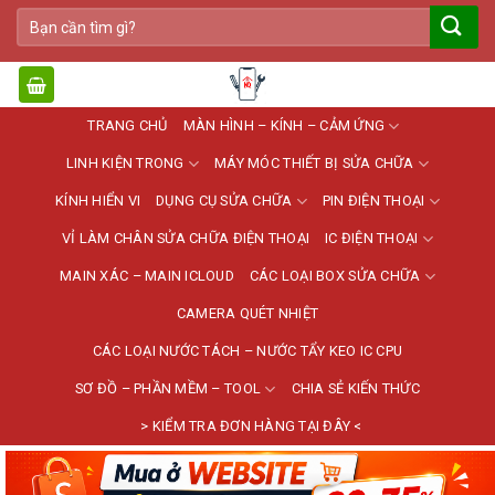
Bỏ
Tìm
qua
kiếm:
nội
dung
TRANG CHỦ
MÀN HÌNH – KÍNH – CẢM ỨNG
LINH KIỆN TRONG
MÁY MÓC THIẾT BỊ SỬA CHỮA
KÍNH HIỂN VI
DỤNG CỤ SỬA CHỮA
PIN ĐIỆN THOẠI
VỈ LÀM CHÂN SỬA CHỮA ĐIỆN THOẠI
IC ĐIỆN THOẠI
MAIN XÁC – MAIN ICLOUD
CÁC LOẠI BOX SỬA CHỮA
CAMERA QUÉT NHIỆT
CÁC LOẠI NƯỚC TÁCH – NƯỚC TẨY KEO IC CPU
SƠ ĐỒ – PHẦN MỀM – TOOL
CHIA SẺ KIẾN THỨC
> KIỂM TRA ĐƠN HÀNG TẠI ĐÂY <