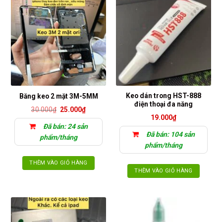
Keo dán trong HST-888
Băng keo 2 mặt 3M-5MM
điện thoại đa năng
Giá
Giá
30.000
₫
25.000
₫
gốc
hiện
19.000
₫
là:
tại
Đã bán: 24 sản
30.000₫.
là:
Đã bán: 104 sản
25.000₫.
phẩm/tháng
phẩm/tháng
THÊM VÀO GIỎ HÀNG
THÊM VÀO GIỎ HÀNG