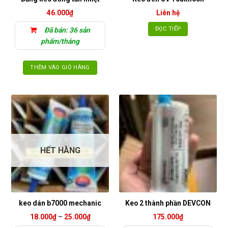
46.000
₫
Liên hệ
ĐỌC TIẾP
Đã bán: 36 sản
phẩm/tháng
THÊM VÀO GIỎ HÀNG
HẾT HÀNG
keo dán b7000 mechanic
Keo 2 thành phần DEVCON
Khoảng
18.000
₫
–
25.000
₫
175.000
₫
giá: