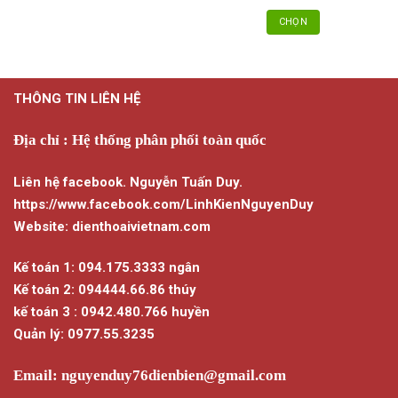
CHỌN
Sản
phẩm
này
THÔNG TIN LIÊN HỆ
có
nhiều
biến
Địa chỉ : Hệ thống phân phối toàn quốc
thể.
Các
Liên hệ facebook. Nguyễn Tuấn Duy.
tùy
https://www.facebook.com/LinhKienNguyenDuy
chọn
Website: dienthoaivietnam.com
có
thể
Kế toán 1: 094.175.3333 ngân
được
chọn
Kế toán 2: 094444.66.86 thúy
trên
kế toán 3 : 0942.480.766 huyền
trang
Quản lý: 0977.55.3235
sản
phẩm
Email:
nguyenduy76dienbien@gmail.com