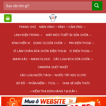
Bỏ
Tìm
qua
kiếm:
nội
dung
TRANG CHỦ
MÀN HÌNH – KÍNH – CẢM ỨNG
LINH KIỆN TRONG
MÁY MÓC THIẾT BỊ SỬA CHỮA
KÍNH HIỂN VI
DỤNG CỤ SỬA CHỮA
PIN ĐIỆN THOẠI
VỈ LÀM CHÂN SỬA CHỮA ĐIỆN THOẠI
IC ĐIỆN THOẠI
MAIN XÁC – MAIN ICLOUD
CÁC LOẠI BOX SỬA CHỮA
CAMERA QUÉT NHIỆT
CÁC LOẠI NƯỚC TÁCH – NƯỚC TẨY KEO IC CPU
SƠ ĐỒ – PHẦN MỀM – TOOL
CHIA SẺ KIẾN THỨC
> KIỂM TRA ĐƠN HÀNG TẠI ĐÂY <