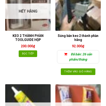
HẾT HÀNG
KEO 2 THÀNH PHẦN
Súng bắn keo 2 thành phần
TOOLGUIDE HỘP
hãng
200.000
₫
92.000
₫
ĐỌC TIẾP
Đã bán: 26 sản
phẩm/tháng
THÊM VÀO GIỎ HÀNG