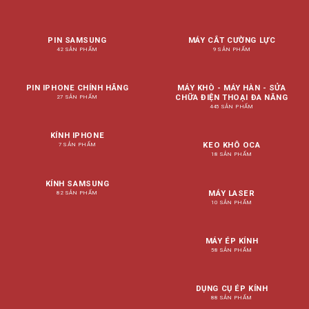
PIN SAMSUNG
MÁY CẮT CƯỜNG LỰC
42 SẢN PHẨM
9 SẢN PHẨM
PIN IPHONE CHÍNH HÃNG
MÁY KHÒ - MÁY HÀN - SỬA
CHỮA ĐIỆN THOẠI ĐA NĂNG
27 SẢN PHẨM
445 SẢN PHẨM
KÍNH IPHONE
KEO KHÔ OCA
7 SẢN PHẨM
18 SẢN PHẨM
KÍNH SAMSUNG
MÁY LASER
82 SẢN PHẨM
10 SẢN PHẨM
MÁY ÉP KÍNH
58 SẢN PHẨM
DỤNG CỤ ÉP KÍNH
88 SẢN PHẨM