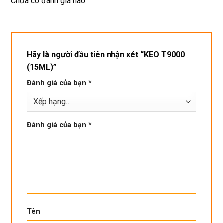
Chưa có đánh giá nào.
phí. 
bền
Rất 
tôt
Hãy là người đầu tiên nhận xét “KEO T9000
(15ML)”
Đánh giá của bạn
*
Đánh giá của bạn
*
Tên