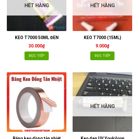
HẾT HÀNG
HẾT HÀNG
KEO T7000 50ML ĐEN
KEO T7000 (15ML)
30.000
₫
9.000
₫
ĐỌC TIẾP
ĐỌC TIẾP
HẾT HÀNG
Băng keo đồng tản nhiệt
Keo đen UV Youkiloon