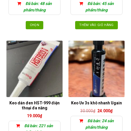
từ
Đã bán: 48 sản
Đã bán: 45 sản
18.000₫
đến
phẩm/tháng
phẩm/tháng
25.000₫
CHỌN
THÊM VÀO GIỎ HÀNG
Sản
phẩm
này
có
nhiều
biến
thể.
Các
tùy
chọn
có
thể
Keo dán đen HST-999 điện
Keo Uv 3s khô nhanh Ugain
được
thoại đa năng
Giá
Giá
30.000
₫
24.000
₫
chọn
gốc
hiện
19.000
₫
trên
là:
tại
Đã bán: 24 sản
30.000₫.
là:
trang
Đã bán: 221 sản
24.000₫.
phẩm/tháng
sản