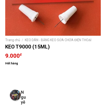
Trang chủ
/
KEO DÁN - BĂNG KEO SỬA CHỮA ĐIỆN THOẠI
KEO T9000 (15ML)
9.000
₫
Hết hàng
N
gu
yễ