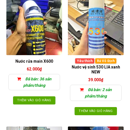
Nước rửa main X600
Yêu thích
Rẻ Vô Địch
Nước vệ sinh 530 LIA xanh
62.000
₫
NEW
Đã bán: 36 sản
39.000
₫
phẩm/tháng
Đã bán: 2 sản
phẩm/tháng
THÊM VÀO GIỎ HÀNG
THÊM VÀO GIỎ HÀNG