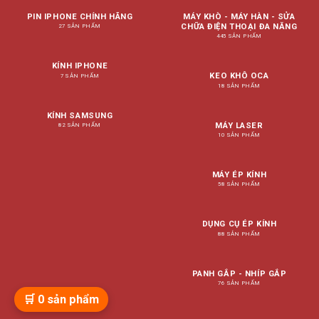
PIN IPHONE CHÍNH HÃNG
MÁY KHÒ - MÁY HÀN - SỬA
CHỮA ĐIỆN THOẠI ĐA NĂNG
27 SẢN PHẨM
445 SẢN PHẨM
KÍNH IPHONE
KEO KHÔ OCA
7 SẢN PHẨM
18 SẢN PHẨM
KÍNH SAMSUNG
MÁY LASER
82 SẢN PHẨM
10 SẢN PHẨM
MÁY ÉP KÍNH
58 SẢN PHẨM
DỤNG CỤ ÉP KÍNH
88 SẢN PHẨM
PANH GẮP - NHÍP GẮP
76 SẢN PHẨM
🛒
0
sản phẩm