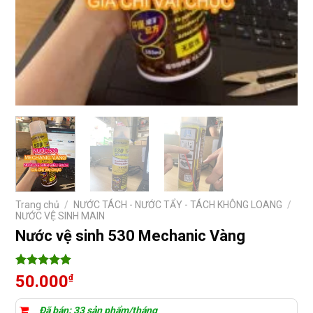
Trang chủ
/
NƯỚC TÁCH - NƯỚC TẨY - TÁCH KHÔNG LOANG
/
NƯỚC VỆ SINH MAIN
Nước vệ sinh 530 Mechanic Vàng
5
2
trên 5
50.000
₫
dựa trên
đánh giá
Đã bán: 33 sản phẩm/tháng