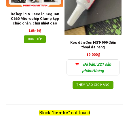
Đế kẹp ic & Face id Keguan
C660 Microchip Clamp kẹp
chắc chắn, chịu nhiệt cao
Liên hệ
ĐỌC TIẾP
Keo dán đen HST-999 điện
thoại đa năng
19.000
₫
Đã bán: 221 sản
phẩm/tháng
THÊM VÀO GIỎ HÀNG
Block
"lien-he"
not found
ó là một loại nước thay thế butin hay xăng trắng giúp cho kỹ thuật sửa chữa có lau