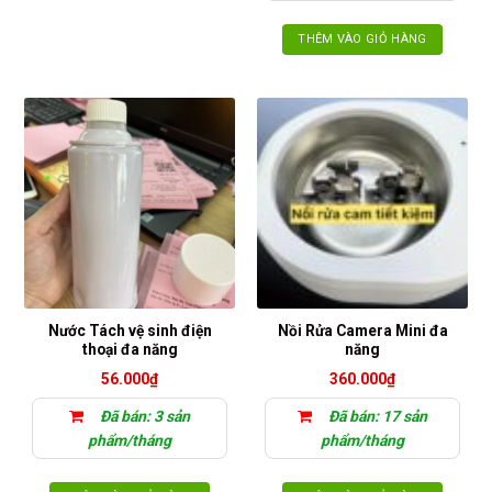
THÊM VÀO GIỎ HÀNG
Nước Tách vệ sinh điện
Nồi Rửa Camera Mini đa
thoại đa năng
năng
56.000
₫
360.000
₫
Đã bán: 3 sản
Đã bán: 17 sản
phẩm/tháng
phẩm/tháng