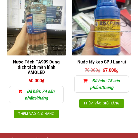
Nước Tách TA999 Dung
Nước tẩy keo CPU Lanrui
dịch tách màn hình
Giá
Giá
70.000
₫
67.000
₫
AMOLED
gốc
hiện
là:
tại
60.000
₫
Đã bán: 18 sản
70.000₫.
là:
67.000₫.
phẩm/tháng
Đã bán: 74 sản
phẩm/tháng
THÊM VÀO GIỎ HÀNG
THÊM VÀO GIỎ HÀNG