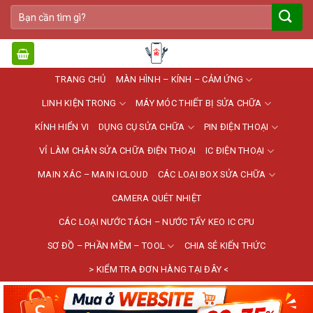
Bỏ
Tìm
qua
kiếm:
nội
dung
TRANG CHỦ
MÀN HÌNH – KÍNH – CẢM ỨNG
LINH KIỆN TRONG
MÁY MÓC THIẾT BỊ SỬA CHỮA
KÍNH HIỂN VI
DỤNG CỤ SỬA CHỮA
PIN ĐIỆN THOẠI
VỈ LÀM CHÂN SỬA CHỮA ĐIỆN THOẠI
IC ĐIỆN THOẠI
MAIN XÁC – MAIN ICLOUD
CÁC LOẠI BOX SỬA CHỮA
CAMERA QUÉT NHIỆT
CÁC LOẠI NƯỚC TÁCH – NƯỚC TẨY KEO IC CPU
SƠ ĐỒ – PHẦN MỀM – TOOL
CHIA SẺ KIẾN THỨC
> KIỂM TRA ĐƠN HÀNG TẠI ĐÂY <