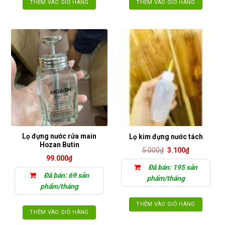
THÊM VÀO GIỎ HÀNG
THÊM VÀO GIỎ HÀNG
Lọ đựng nước rửa main
Lọ kim đựng nước tách
Hozan Butin
Giá
Giá
5.000
₫
3.100
₫
gốc
hiện
99.000
₫
là:
tại
Đã bán: 195 sản
5.000₫.
là:
Đã bán: 69 sản
3.100₫.
phẩm/tháng
phẩm/tháng
THÊM VÀO GIỎ HÀNG
THÊM VÀO GIỎ HÀNG