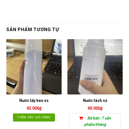
SẢN PHẨM TƯƠNG TỰ
Nước tẩy keo ss
Nước tách ss
92.000
₫
90.000
₫
THÊM VÀO GIỎ HÀNG
Đã bán: 7 sản
phẩm/tháng