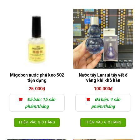
Migobon nước phá keo 502
Nước tẩy Lanrui tẩy vết ố
tiện dụng
vàng khi khò hàn
25.000
₫
100.000
₫
Đã bán: 15 sản
Đã bán: 4 sản
phẩm/tháng
phẩm/tháng
THÊM VÀO GIỎ HÀNG
THÊM VÀO GIỎ HÀNG