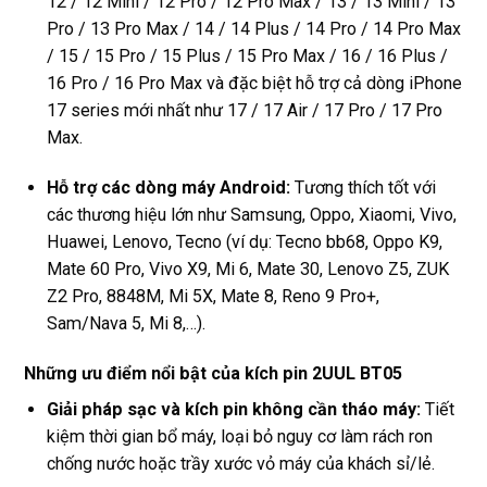
12 / 12 Mini / 12 Pro / 12 Pro Max / 13 / 13 Mini / 13
Pro / 13 Pro Max / 14 / 14 Plus / 14 Pro / 14 Pro Max
/ 15 / 15 Pro / 15 Plus / 15 Pro Max / 16 / 16 Plus /
16 Pro / 16 Pro Max và đặc biệt hỗ trợ cả dòng iPhone
17 series mới nhất như 17 / 17 Air / 17 Pro / 17 Pro
Max.
Hỗ trợ các dòng máy Android:
Tương thích tốt với
các thương hiệu lớn như Samsung, Oppo, Xiaomi, Vivo,
Huawei, Lenovo, Tecno (ví dụ: Tecno bb68, Oppo K9,
Mate 60 Pro, Vivo X9, Mi 6, Mate 30, Lenovo Z5, ZUK
Z2 Pro, 8848M, Mi 5X, Mate 8, Reno 9 Pro+,
Sam/Nava 5, Mi 8,…).
Những ưu điểm nổi bật của kích pin 2UUL BT05
Giải pháp sạc và kích pin không cần tháo máy:
Tiết
kiệm thời gian bổ máy, loại bỏ nguy cơ làm rách ron
chống nước hoặc trầy xước vỏ máy của khách sỉ/lẻ.