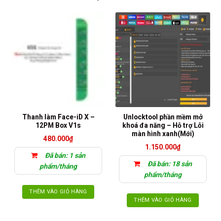
Thanh làm Face-iD X –
Unlocktool phần mềm mở
12PM Box V1s
khoá đa năng – Hỗ trợ Lỗi
màn hình xanh(Mới)
480.000
₫
1.150.000
₫
Đã bán: 1 sản
Đã bán: 18 sản
phẩm/tháng
phẩm/tháng
THÊM VÀO GIỎ HÀNG
THÊM VÀO GIỎ HÀNG