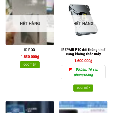
HẾT HÀNG
HẾT HÀNG
IREPAIR P10 đổi thông tin ổ
ID BOX
cứng không tháo máy
1.850.000
₫
1.600.000
₫
ĐỌC TIẾP
Đã bán: 16 sản
phẩm/tháng
ĐỌC TIẾP