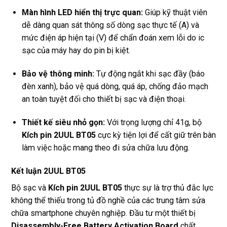
Màn hình LED hiển thị trực quan:
Giúp kỹ thuật viên
dễ dàng quan sát thông số dòng sạc thực tế (A) và
mức điện áp hiện tại (V) để chẩn đoán xem lỗi do ic
sạc của máy hay do pin bị kiệt.
Bảo vệ thông minh:
Tự động ngắt khi sạc đầy (báo
đèn xanh), bảo vệ quá dòng, quá áp, chống đảo mạch
an toàn tuyệt đối cho thiết bị sạc và điện thoại.
Thiết kế siêu nhỏ gọn:
Với trọng lượng chỉ 41g, bộ
Kích pin 2UUL BT05
cực kỳ tiện lợi để cất giữ trên bàn
làm việc hoặc mang theo đi sửa chữa lưu động.
Kết luận 2UUL BT05
Bộ sạc và
Kích pin 2UUL BT05
thực sự là trợ thủ đắc lực
không thể thiếu trong tủ đồ nghề của các trung tâm sửa
chữa smartphone chuyên nghiệp. Đầu tư một thiết bị
Disassembly-Free Battery Activation Board
chất