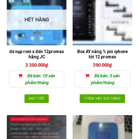
HẾT HÀNG
đế nạp rom x đến 12promax
Box AY nâng % pin iphone
hãng JC
tới 12 promax
3.300.000
₫
390.000
₫
Đã bán: 10 sản
Đã bán: 3 sản
phẩm/tháng
phẩm/tháng
ĐỌC TIẾP
THÊM VÀO GIỎ HÀNG