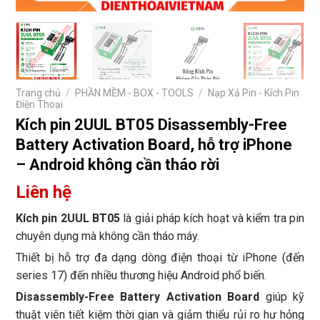
Trang chủ
/
PHẦN MỀM - BOX - TOOLS
/
Nạp Xả Pin - Kích Pin
Điện Thoại
Kích pin 2UUL BT05 Disassembly-Free
Battery Activation Board, hỗ trợ iPhone
– Android không cần tháo rời
Liên hệ
Kích pin 2UUL BT05
là giải pháp kích hoạt và kiểm tra pin
chuyên dụng mà không cần tháo máy.
Thiết bị hỗ trợ đa dạng dòng điện thoại từ iPhone (đến
series 17) đến nhiều thương hiệu Android phổ biến.
Disassembly-Free Battery Activation Board
giúp kỹ
thuật viên tiết kiệm thời gian và giảm thiểu rủi ro hư hỏng