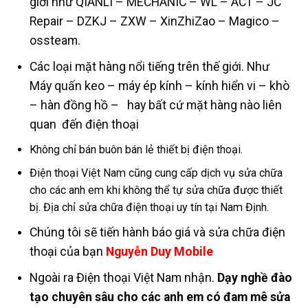
giới như QIANLI – MECHANIC – WL – ACT – JC
Repair – DZKJ – ZXW – XinZhiZao – Magico –
ossteam.
Các loại mặt hàng nổi tiếng trên thế giới. Như
Máy quấn keo – máy ép kính – kính hiển vi – khò
– hàn đồng hồ – hay bất cứ mặt hàng nào liên
quan đến điện thoại
Không chỉ bán buôn bán lẻ thiết bị điện thoại.
Điện thoại Việt Nam cũng cung cấp dịch vụ sửa chữa
cho các anh em khi không thể tự sửa chữa được thiết
bị. Địa chỉ sửa chữa điện thoại uy tín tại Nam Định.
Chúng tôi sẽ tiến hành báo giá và sửa chữa điện
thoại của bạn
Nguyễn Duy Mobile
Ngoài ra Điện thoại Việt Nam nhận.
Dạy nghề đào
tạo chuyên sâu cho các anh em có đam mê sửa