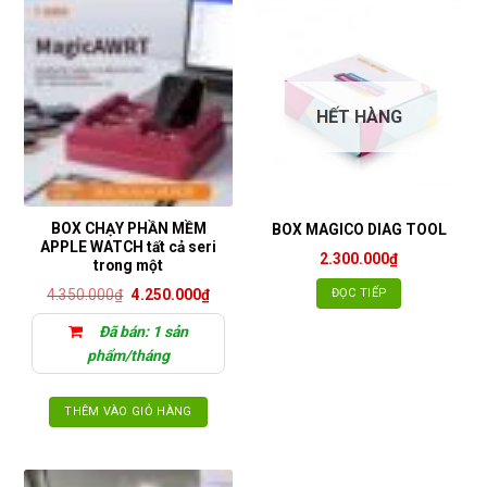
HẾT HÀNG
BOX CHẠY PHẦN MỀM
BOX MAGICO DIAG TOOL
APPLE WATCH tất cả seri
2.300.000
₫
trong một
Giá
Giá
ĐỌC TIẾP
4.350.000
₫
4.250.000
₫
gốc
hiện
là:
tại
Đã bán: 1 sản
4.350.000₫.
là:
4.250.000₫.
phẩm/tháng
THÊM VÀO GIỎ HÀNG