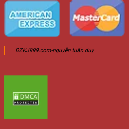
DZKJ999.com-nguyễn tuấn duy