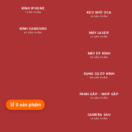
KÍNH IPHONE
KEO KHÔ OCA
7 SẢN PHẨM
18 SẢN PHẨM
KÍNH SAMSUNG
MÁY LASER
82 SẢN PHẨM
10 SẢN PHẨM
MÁY ÉP KÍNH
58 SẢN PHẨM
DỤNG CỤ ÉP KÍNH
88 SẢN PHẨM
PANH GẮP - NHÍP GẮP
76 SẢN PHẨM
🛒
0
sản phẩm
CAMERA SAU
18 SẢN PHẨM