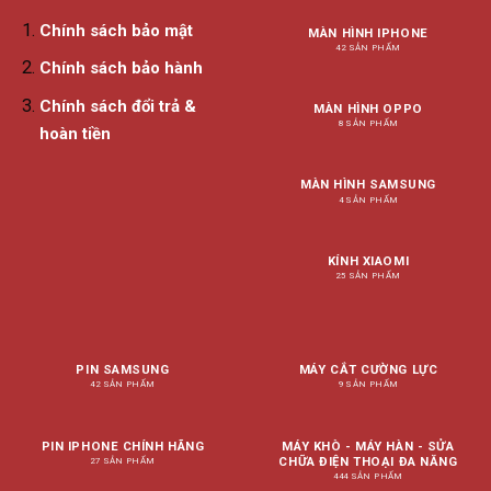
Chính sách bảo mật
MÀN HÌNH IPHONE
42 SẢN PHẨM
Chính sách bảo hành
Chính sách đổi trả &
MÀN HÌNH OPPO
8 SẢN PHẨM
hoàn tiền
MÀN HÌNH SAMSUNG
4 SẢN PHẨM
KÍNH XIAOMI
25 SẢN PHẨM
PIN SAMSUNG
MÁY CẮT CƯỜNG LỰC
42 SẢN PHẨM
9 SẢN PHẨM
PIN IPHONE CHÍNH HÃNG
MÁY KHÒ - MÁY HÀN - SỬA
CHỮA ĐIỆN THOẠI ĐA NĂNG
27 SẢN PHẨM
444 SẢN PHẨM