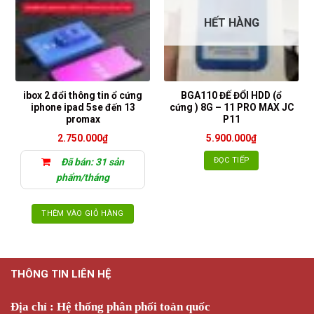
HẾT HÀNG
ibox 2 đổi thông tin ổ cứng
BGA110 ĐẾ ĐỔI HDD (ổ
iphone ipad 5se đến 13
cứng ) 8G – 11 PRO MAX JC
promax
P11
2.750.000
₫
5.900.000
₫
ĐỌC TIẾP
Đã bán: 31 sản
phẩm/tháng
THÊM VÀO GIỎ HÀNG
THÔNG TIN LIÊN HỆ
Địa chỉ : Hệ thống phân phối toàn quốc