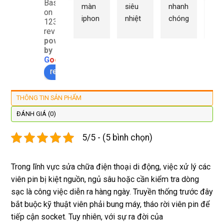
Based
màn 
siêu 
nhanh 
sửa
on
iphon
nhiệt 
chóng 
chữ
1232
e xs ở 
tình 
uy tín 
rất 
reviews
powered
đây 
thợ 
mình 
giá 
by
màn 
làm 
thay 
hợp 
G
o
o
g
l
e
xịn 
lại 
pin 
rẻ s
review us on
đẹp 
nhanh 
xsm ở 
với 
lại 
tôi sẽ 
đây 
mặt
THÔNG TIN SẢN PHẨM
còn 
quay 
giá cả 
bằn
được 
lại
hợp lí 
chu
ĐÁNH GIÁ (0)
dán cl 
pin 
. Uy 
5/5 - (5 bình chọn)
xịn 
dùng 
tín
miễn 
trâu 
phí. 
bền
Trong lĩnh vực sửa chữa điện thoại di động, việc xử lý các
Rất 
viên pin bị kiệt nguồn, ngủ sâu hoặc cần kiểm tra dòng
tôt
sạc là công việc diễn ra hàng ngày. Truyền thống trước đây
bắt buộc kỹ thuật viên phải bung máy, tháo rời viên pin để
tiếp cận socket. Tuy nhiên, với sự ra đời của