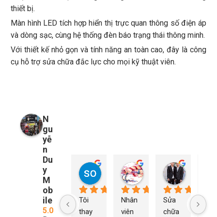
thiết bị.
Màn hình LED tích hợp hiển thị trực quan thông số điện áp
và dòng sạc, cùng hệ thống đèn báo trạng thái thông minh.
Với thiết kế nhỏ gọn và tính năng an toàn cao, đây là công
cụ hỗ trợ sửa chữa đắc lực cho mọi kỹ thuật viên.
N
gu
yễ
n
Du
y
so young
My Nguyễn
Tu Nguy
1 năm trước
1 năm trước
1 năm trướ
M
ob
ile
Tôi 
Nhân 
Sửa 
Ng
5.0
thay 
viên 
chữa 
n Du