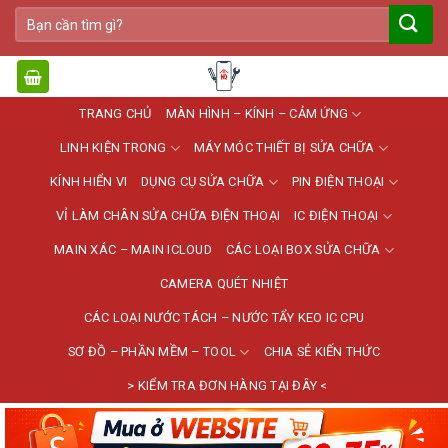
Bỏ
Tìm
qua
kiếm:
nội
dung
TRANG CHỦ
MÀN HÌNH – KÍNH – CẢM ỨNG
LINH KIỆN TRONG
MÁY MÓC THIẾT BỊ SỬA CHỮA
KÍNH HIỂN VI
DỤNG CỤ SỬA CHỮA
PIN ĐIỆN THOẠI
VỈ LÀM CHÂN SỬA CHỮA ĐIỆN THOẠI
IC ĐIỆN THOẠI
MAIN XÁC – MAIN ICLOUD
CÁC LOẠI BOX SỬA CHỮA
CAMERA QUÉT NHIỆT
CÁC LOẠI NƯỚC TÁCH – NƯỚC TẨY KEO IC CPU
SƠ ĐỒ – PHẦN MỀM – TOOL
CHIA SẺ KIẾN THỨC
> KIỂM TRA ĐƠN HÀNG TẠI ĐÂY <