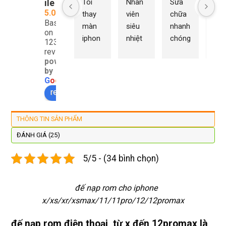
ile
Tôi 
Nhân 
Sửa 
Ng
5.0
thay 
viên 
chữa 
n Du
Based
màn 
siêu 
nhanh 
sửa
on
iphon
nhiệt 
chóng 
chữ
1232
e xs ở 
tình 
uy tín 
rất 
reviews
powered
đây 
thợ 
mình 
giá 
by
màn 
làm 
thay 
hợp 
G
o
o
g
l
e
xịn 
lại 
pin 
rẻ s
review us on
đẹp 
nhanh 
xsm ở 
với 
lại 
tôi sẽ 
đây 
mặt
THÔNG TIN SẢN PHẨM
còn 
quay 
giá cả 
bằn
được 
lại
hợp lí 
chu
ĐÁNH GIÁ (25)
dán cl 
pin 
. Uy 
5/5 - (34 bình chọn)
xịn 
dùng 
tín
miễn 
trâu 
phí. 
bền
đế nạp rom cho iphone
Rất 
x/xs/xr/xsmax/11/11pro/12/12promax
tôt
đế nạp rom điện thoại từ x đến 12promax là