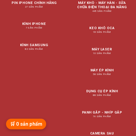
PIN IPHONE CHÍNH HÃNG
MÁY KHÒ - MÁY HÀN - SỬA
CHỮA ĐIỆN THOẠI ĐA NĂNG
27 SẢN PHẨM
445 SẢN PHẨM
KÍNH IPHONE
KEO KHÔ OCA
7 SẢN PHẨM
18 SẢN PHẨM
KÍNH SAMSUNG
MÁY LASER
82 SẢN PHẨM
10 SẢN PHẨM
MÁY ÉP KÍNH
58 SẢN PHẨM
DỤNG CỤ ÉP KÍNH
88 SẢN PHẨM
PANH GẮP - NHÍP GẮP
76 SẢN PHẨM
🛒
0
sản phẩm
CAMERA SAU