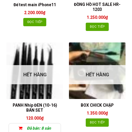
ĐỒNG HỒ HOT SALE HR-
Đế test main iPhone11
1203
2.200.000
₫
1.250.000
₫
ĐỌC TIẾP
ĐỌC TIẾP
HẾT HÀNG
HẾT HÀNG
PANH Nhíp ĐEN (10-16)
BOX CHICK CHẬP
BÁN SET
1.350.000
₫
120.000
₫
ĐỌC TIẾP
Đã bán: 8 sản