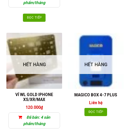
phẩm/tháng
ĐỌC TIẾP
HẾT HÀNG
HẾT HÀNG
VỈ WL GOLD IPHONE
MAGICO BOX 4-7 PLUS
XS/XR/MAX
Liên hệ
120.000
₫
ĐỌC TIẾP
Đã bán: 4 sản
phẩm/tháng