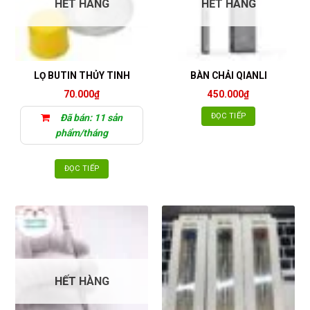
HẾT HÀNG
HẾT HÀNG
LỌ BUTIN THỦY TINH
BÀN CHẢI QIANLI
70.000
₫
450.000
₫
ĐỌC TIẾP
Đã bán: 11 sản
phẩm/tháng
ĐỌC TIẾP
HẾT HÀNG