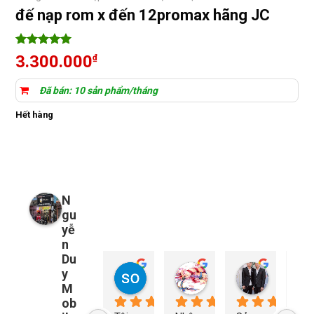
đế nạp rom x đến 12promax hãng JC
5
12
trên 5
3.300.000
₫
dựa trên
đánh giá
Đã bán: 10 sản phẩm/tháng
Hết hàng
N
gu
yễ
n
Du
y
so young
My Nguyễn
Tu Nguy
2 năm trước
2 năm trước
2 năm trướ
M
ob