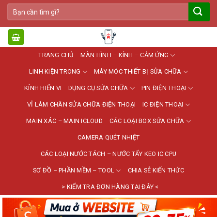
Bỏ
Tìm
qua
kiếm:
nội
dung
TRANG CHỦ
MÀN HÌNH – KÍNH – CẢM ỨNG
LINH KIỆN TRONG
MÁY MÓC THIẾT BỊ SỬA CHỮA
KÍNH HIỂN VI
DỤNG CỤ SỬA CHỮA
PIN ĐIỆN THOẠI
VỈ LÀM CHÂN SỬA CHỮA ĐIỆN THOẠI
IC ĐIỆN THOẠI
MAIN XÁC – MAIN ICLOUD
CÁC LOẠI BOX SỬA CHỮA
CAMERA QUÉT NHIỆT
CÁC LOẠI NƯỚC TÁCH – NƯỚC TẨY KEO IC CPU
SƠ ĐỒ – PHẦN MỀM – TOOL
CHIA SẺ KIẾN THỨC
> KIỂM TRA ĐƠN HÀNG TẠI ĐÂY <