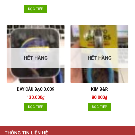
ĐỌC TIẾP
HẾT HÀNG
HẾT HÀNG
DÂY CÂU BẠC 0.009
KÌM B&R
130.000
₫
80.000
₫
ĐỌC TIẾP
ĐỌC TIẾP
THÔNG TIN LIÊN HỆ