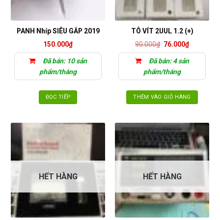
PANH Nhíp SIÊU GẮP 2019
TÔ VÍT 2UUL 1.2 (+)
Giá
Giá
150.000
₫
90.000
₫
76.000
₫
gốc
hiện
là:
tại
Đã bán: 10 sản
Đã bán: 4 sản
90.000₫.
là:
76.000₫.
phẩm/tháng
phẩm/tháng
ĐỌC TIẾP
THÊM VÀO GIỎ HÀNG
HẾT HÀNG
HẾT HÀNG