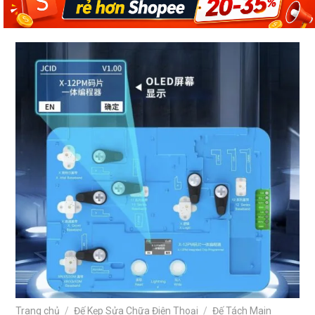
Trang chủ
/
Đế Kẹp Sửa Chữa Điện Thoại
/
Đế Tách Main