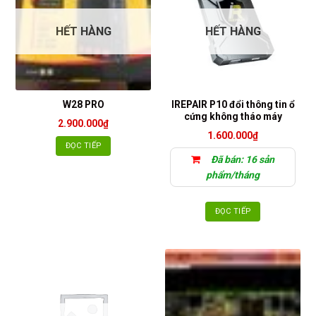
HẾT HÀNG
HẾT HÀNG
IREPAIR P10 đổi thông tin ổ
W28 PRO
cứng không tháo máy
2.900.000
₫
1.600.000
₫
ĐỌC TIẾP
Đã bán: 16 sản
phẩm/tháng
ĐỌC TIẾP