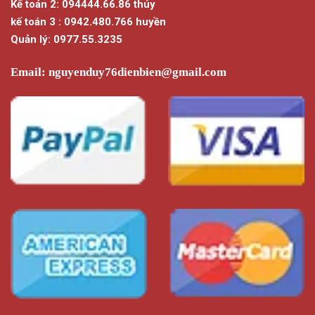
Kế toán 2: 094444.66.86 thúy
kế toán 3 : 0942.480.766 huyền
Quản lý: 0977.55.3235
Email:
nguyenduy76dienbien@gmail.com