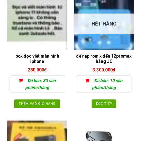
HẾT HÀNG
box đọc viết màn hình
đế nạp rom x đến 12promax
iphone
hãng JC
280.000
₫
3.300.000
₫
Đã bán: 33 sản
Đã bán: 10 sản
phẩm/tháng
phẩm/tháng
THÊM VÀO GIỎ HÀNG
ĐỌC TIẾP