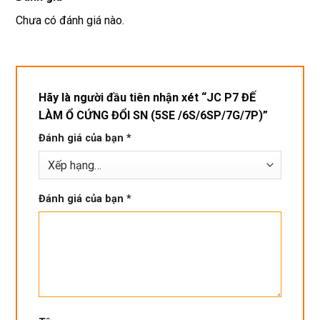
miễn 
trâu 
Chưa có đánh giá nào.
phí. 
bền
Rất 
tôt
Hãy là người đầu tiên nhận xét “JC P7 ĐẾ
LÀM Ổ CỨNG ĐỔI SN (5SE /6S/6SP/7G/7P)”
Đánh giá của bạn
*
Đánh giá của bạn
*