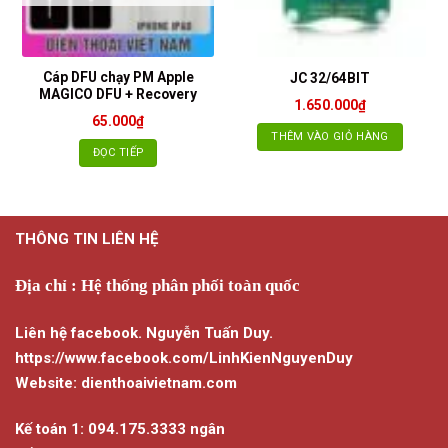
Cáp DFU chạy PM Apple
JC 32/64BIT
MAGICO DFU + Recovery
1.650.000
₫
65.000
₫
THÊM VÀO GIỎ HÀNG
ĐỌC TIẾP
THÔNG TIN LIÊN HỆ
Địa chỉ : Hệ thống phân phối toàn quốc
Liên hệ facebook. Nguyễn Tuấn Duy.
https://www.facebook.com/LinhKienNguyenDuy
Website: dienthoaivietnam.com
Kế toán 1: 094.175.3333 ngân