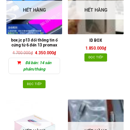
HẾT HÀNG
HẾT HÀNG
box jc p13 đổi thông tin ổ
ID BOX
cứng từ 6 đến 13 promax
1.850.000
₫
Giá
Giá
4.700.000
₫
4.350.000
₫
gốc
hiện
ĐỌC TIẾP
là:
tại
Đã bán: 14 sản
4.700.000₫.
là:
4.350.000₫.
phẩm/tháng
ĐỌC TIẾP