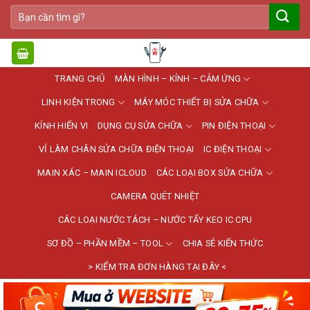
Bỏ
Tìm
qua
kiếm:
nội
dung
TRANG CHỦ
MÀN HÌNH – KÍNH – CẢM ỨNG
LINH KIỆN TRONG
MÁY MÓC THIẾT BỊ SỬA CHỮA
KÍNH HIỂN VI
DỤNG CỤ SỬA CHỮA
PIN ĐIỆN THOẠI
VỈ LÀM CHÂN SỬA CHỮA ĐIỆN THOẠI
IC ĐIỆN THOẠI
MAIN XÁC – MAIN ICLOUD
CÁC LOẠI BOX SỬA CHỮA
CAMERA QUÉT NHIỆT
CÁC LOẠI NƯỚC TÁCH – NƯỚC TẨY KEO IC CPU
SƠ ĐỒ – PHẦN MỀM – TOOL
CHIA SẺ KIẾN THỨC
> KIỂM TRA ĐƠN HÀNG TẠI ĐÂY <