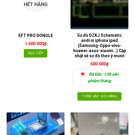
HẾT HÀNG
Sơ đồ DZKJ Schematic
EFT PRO DONGLE
androi iphone ipad
1.600.000
₫
(Samsung-Oppo-vivo-
huawei-asus-xiaomi…) Cập
ĐỌC TIẾP
nhật vẽ sơ đồ theo ý muốn
600.000
₫
Đã bán: 138 sản
phẩm/tháng
THÊM VÀO GIỎ HÀNG