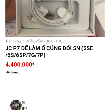
Trang chủ
/
PHẦN MỀM - BOX - TOOLS
JC P7 ĐẾ LÀM Ổ CỨNG ĐỔI SN (5SE
/6S/6SP/7G/7P)
4.400.000
₫
Hết hàng
N
gu