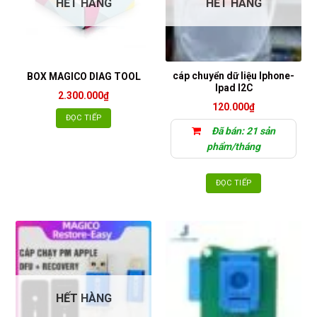
HẾT HÀNG
HẾT HÀNG
cáp chuyển dữ liệu Iphone-
BOX MAGICO DIAG TOOL
Ipad I2C
2.300.000
₫
120.000
₫
ĐỌC TIẾP
Đã bán: 21 sản
phẩm/tháng
ĐỌC TIẾP
HẾT HÀNG