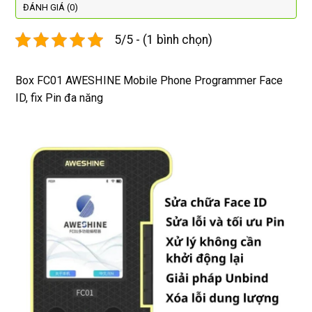
được 
lại
hợp lí 
chu
ĐÁNH GIÁ (0)
dán cl 
pin 
. Uy 
5/5 - (1 bình chọn)
xịn 
dùng 
tín
miễn 
trâu 
phí. 
bền
Box FC01 AWESHINE Mobile Phone Programmer Face
Rất 
ID, fix Pin đa năng
tôt