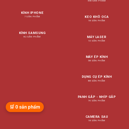
444 SẢN PHẨM
KÍNH IPHONE
KEO KHÔ OCA
7 SẢN PHẨM
18 SẢN PHẨM
KÍNH SAMSUNG
MÁY LASER
82 SẢN PHẨM
10 SẢN PHẨM
MÁY ÉP KÍNH
58 SẢN PHẨM
DỤNG CỤ ÉP KÍNH
88 SẢN PHẨM
PANH GẮP - NHÍP GẮP
76 SẢN PHẨM
🛒
0
sản phẩm
CAMERA SAU
18 SẢN PHẨM