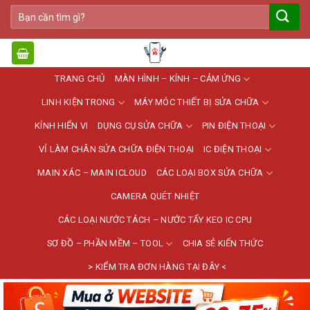
Bỏ
Tìm
qua
kiếm:
nội
dung
TRANG CHỦ
MÀN HÌNH – KÍNH – CẢM ỨNG
LINH KIỆN TRONG
MÁY MÓC THIẾT BỊ SỬA CHỮA
KÍNH HIỂN VI
DỤNG CỤ SỬA CHỮA
PIN ĐIỆN THOẠI
VỈ LÀM CHÂN SỬA CHỮA ĐIỆN THOẠI
IC ĐIỆN THOẠI
MAIN XÁC – MAIN ICLOUD
CÁC LOẠI BOX SỬA CHỮA
CAMERA QUÉT NHIỆT
CÁC LOẠI NƯỚC TÁCH – NƯỚC TẨY KEO IC CPU
SƠ ĐỒ – PHẦN MỀM – TOOL
CHIA SẺ KIẾN THỨC
> KIỂM TRA ĐƠN HÀNG TẠI ĐÂY <