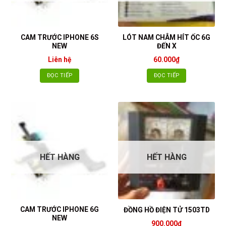
CAM TRƯỚC IPHONE 6S
LÓT NAM CHÂM HÍT ỐC 6G
NEW
ĐẾN X
Liên hệ
60.000
₫
ĐỌC TIẾP
ĐỌC TIẾP
HẾT HÀNG
HẾT HÀNG
CAM TRƯỚC IPHONE 6G
ĐỒNG HỒ ĐIỆN TỬ 1503TD
NEW
900.000
₫