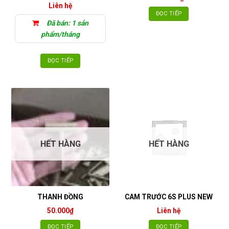
Liên hệ
ĐỌC TIẾP
Đã bán: 1 sản
phẩm/tháng
ĐỌC TIẾP
HẾT HÀNG
HẾT HÀNG
THANH ĐỒNG
CAM TRƯỚC 6S PLUS NEW
50.000
₫
Liên hệ
ĐỌC TIẾP
ĐỌC TIẾP