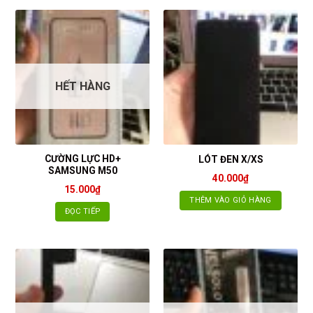
HẾT HÀNG
CƯỜNG LỰC HD+
LÓT ĐEN X/XS
SAMSUNG M50
40.000
₫
15.000
₫
THÊM VÀO GIỎ HÀNG
ĐỌC TIẾP