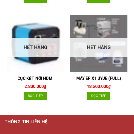
HẾT HÀNG
HẾT HÀNG
CỤC KẾT NỐI HDMI
MÁY ÉP X1 UYUE (FULL)
2.800.000
₫
18.500.000
₫
ĐỌC TIẾP
ĐỌC TIẾP
THÔNG TIN LIÊN HỆ