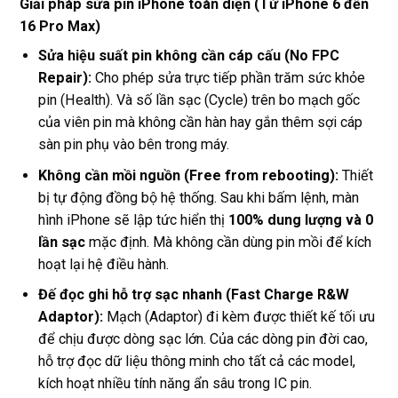
Giải pháp sửa pin iPhone toàn diện (Từ iPhone 6 đến
16 Pro Max)
Sửa hiệu suất pin không cần cáp cấu (No FPC
Repair):
Cho phép sửa trực tiếp phần trăm sức khỏe
pin (Health). Và số lần sạc (Cycle) trên bo mạch gốc
của viên pin mà không cần hàn hay gắn thêm sợi cáp
sàn pin phụ vào bên trong máy.
Không cần mồi nguồn (Free from rebooting):
Thiết
bị tự động đồng bộ hệ thống. Sau khi bấm lệnh, màn
hình iPhone sẽ lập tức hiển thị
100% dung lượng và 0
lần sạc
mặc định. Mà không cần dùng pin mồi để kích
hoạt lại hệ điều hành.
Đế đọc ghi hỗ trợ sạc nhanh (Fast Charge R&W
Adaptor):
Mạch (Adaptor) đi kèm được thiết kế tối ưu
để chịu được dòng sạc lớn. Của các dòng pin đời cao,
hỗ trợ đọc dữ liệu thông minh cho tất cả các model,
kích hoạt nhiều tính năng ẩn sâu trong IC pin.