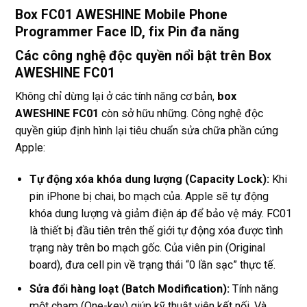
Box FC01 AWESHINE Mobile Phone
Programmer Face ID, fix Pin đa năng
Các công nghệ độc quyền nổi bật trên Box
AWESHINE FC01
Không chỉ dừng lại ở các tính năng cơ bản,
box
AWESHINE FC01
còn sở hữu những. Công nghệ độc
quyền giúp định hình lại tiêu chuẩn sửa chữa phần cứng
Apple:
Tự động xóa khóa dung lượng (Capacity Lock):
Khi
pin iPhone bị chai, bo mạch của. Apple sẽ tự động
khóa dung lượng và giảm điện áp để bảo vệ máy. FC01
là thiết bị đầu tiên trên thế giới tự động xóa được tình
trạng này trên bo mạch gốc. Của viên pin (Original
board), đưa cell pin về trạng thái “0 lần sạc” thực tế.
Sửa đổi hàng loạt (Batch Modification):
Tính năng
một chạm (One-key) giúp kỹ thuật viên kết nối. Và