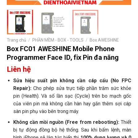
Trang chủ
/
PHẦN MỀM - BOX - TOOLS
/
Box AWESHINE
Box FC01 AWESHINE Mobile Phone
Programmer Face ID, fix Pin đa năng
Liên hệ
Sửa hiệu suất pin không cần cáp cấu (No FPC
Repair):
Cho phép sửa trực tiếp phần trăm sức khỏe
pin (Health). Và số lần sạc (Cycle) trên bo mạch gốc
của viên pin mà không cần hàn hay gắn thêm sợi cáp
sàn pin phụ vào bên trong máy.
Không cần mồi nguồn (Free from rebooting):
Thiết
bị tự động đồng bộ hệ thống. Sau khi bấm lệnh, màn
hình iPhone sẽ lập tức hiển thị
100% dung lượng và 0