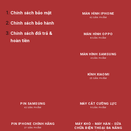
Chính sách bảo mật
MÀN HÌNH IPHONE
42 SẢN PHẨM
Chính sách bảo hành
Chính sách đổi trả &
MÀN HÌNH OPPO
8 SẢN PHẨM
hoàn tiền
MÀN HÌNH SAMSUNG
4 SẢN PHẨM
KÍNH XIAOMI
25 SẢN PHẨM
PIN SAMSUNG
MÁY CẮT CƯỜNG LỰC
42 SẢN PHẨM
9 SẢN PHẨM
PIN IPHONE CHÍNH HÃNG
MÁY KHÒ - MÁY HÀN - SỬA
CHỮA ĐIỆN THOẠI ĐA NĂNG
27 SẢN PHẨM