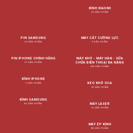
KÍNH XIAOMI
25 SẢN PHẨM
PIN SAMSUNG
MÁY CẮT CƯỜNG LỰC
42 SẢN PHẨM
9 SẢN PHẨM
PIN IPHONE CHÍNH HÃNG
MÁY KHÒ - MÁY HÀN - SỬA
CHỮA ĐIỆN THOẠI ĐA NĂNG
27 SẢN PHẨM
445 SẢN PHẨM
KÍNH IPHONE
KEO KHÔ OCA
7 SẢN PHẨM
18 SẢN PHẨM
KÍNH SAMSUNG
MÁY LASER
82 SẢN PHẨM
10 SẢN PHẨM
MÁY ÉP KÍNH
58 SẢN PHẨM