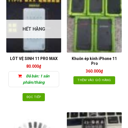
HẾT HÀNG
Khuôn ép kính iPhone 11
LÓT VỆ SINH 11 PRO MAX
Pro
80.000
₫
360.000
₫
Đã bán: 1 sản
THÊM VÀO GIỎ HÀNG
phẩm/tháng
ĐỌC TIẾP