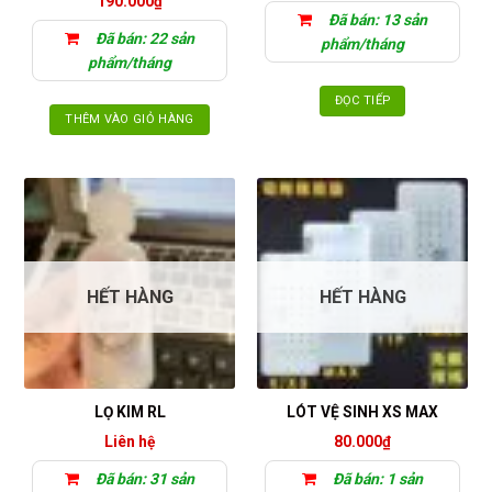
190.000
₫
Đã bán: 13 sản
Đã bán: 22 sản
phẩm/tháng
phẩm/tháng
ĐỌC TIẾP
THÊM VÀO GIỎ HÀNG
HẾT HÀNG
HẾT HÀNG
LỌ KIM RL
LÓT VỆ SINH XS MAX
Liên hệ
80.000
₫
Đã bán: 31 sản
Đã bán: 1 sản