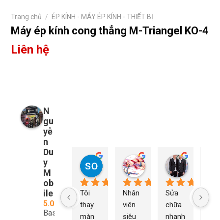
Trang chủ
/
ÉP KÍNH - MÁY ÉP KÍNH - THIẾT BỊ
Máy ép kính cong thẳng M-Triangel KO-4
Liên hệ
N
gu
yễ
n
Du
y
so young
My Nguyễn
Tu Nguy
2 năm trước
2 năm trước
2 năm trướ
M
ob
ile
Tôi 
Nhân 
Sửa 
Ng
5.0
thay 
viên 
chữa 
n Du
Based
màn 
siêu 
nhanh 
sửa