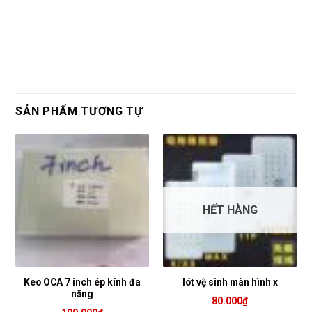
SẢN PHẨM TƯƠNG TỰ
HẾT HÀNG
Keo OCA 7 inch ép kính đa
lót vệ sinh màn hình x
năng
80.000
₫