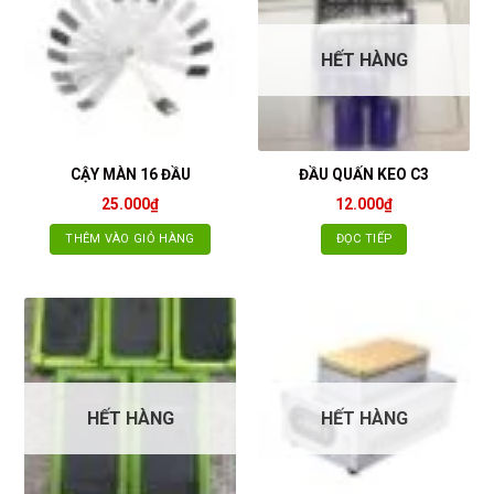
HẾT HÀNG
CẬY MÀN 16 ĐẦU
ĐẦU QUẤN KEO C3
25.000
₫
12.000
₫
THÊM VÀO GIỎ HÀNG
ĐỌC TIẾP
HẾT HÀNG
HẾT HÀNG