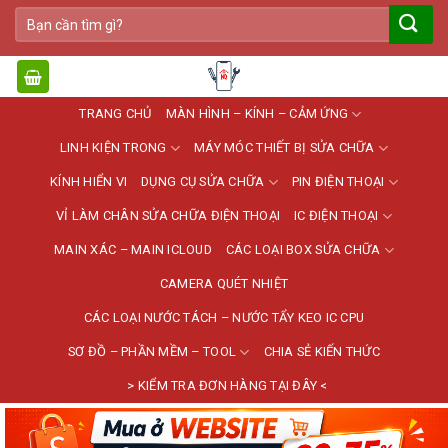
Bỏ
Tìm
qua
kiếm:
nội
dung
TRANG CHỦ
MÀN HÌNH – KÍNH – CẢM ỨNG
LINH KIỆN TRONG
MÁY MÓC THIẾT BỊ SỬA CHỮA
KÍNH HIỂN VI
DỤNG CỤ SỬA CHỮA
PIN ĐIỆN THOẠI
VỈ LÀM CHÂN SỬA CHỮA ĐIỆN THOẠI
IC ĐIỆN THOẠI
MAIN XÁC – MAIN ICLOUD
CÁC LOẠI BOX SỬA CHỮA
CAMERA QUÉT NHIỆT
CÁC LOẠI NƯỚC TÁCH – NƯỚC TẨY KEO IC CPU
SƠ ĐỒ – PHẦN MỀM – TOOL
CHIA SẺ KIẾN THỨC
> KIỂM TRA ĐƠN HÀNG TẠI ĐÂY <