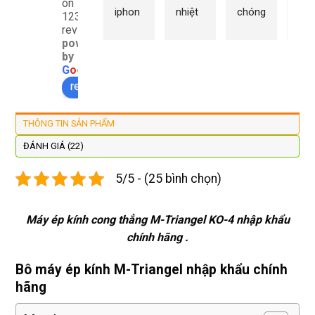
on
iphon
nhiệt 
chóng 
chữ
1232
e xs ở 
tình 
uy tín 
rất 
reviews
powered
đây 
thợ 
mình 
giá 
by
màn 
làm 
thay 
hợp 
G
o
o
g
l
e
xịn 
lại 
pin 
rẻ s
review us on
đẹp 
nhanh 
xsm ở 
với 
lại 
tôi sẽ 
đây 
mặt
THÔNG TIN SẢN PHẨM
còn 
quay 
giá cả 
bằn
được 
lại
hợp lí 
chu
ĐÁNH GIÁ (22)
dán cl 
pin 
. Uy 
5/5 - (25 bình chọn)
xịn 
dùng 
tín
miễn 
trâu 
phí. 
bền
Máy ép kính cong thẳng M-Triangel KO-4 nhập khẩu
Rất 
chính hãng .
tôt
Bô máy ép kính M-Triangel nhập khẩu chính
hãng