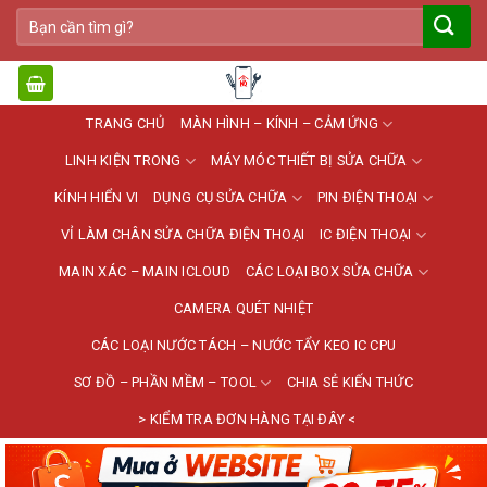
Bỏ
Tìm
qua
kiếm:
nội
dung
TRANG CHỦ
MÀN HÌNH – KÍNH – CẢM ỨNG
LINH KIỆN TRONG
MÁY MÓC THIẾT BỊ SỬA CHỮA
KÍNH HIỂN VI
DỤNG CỤ SỬA CHỮA
PIN ĐIỆN THOẠI
VỈ LÀM CHÂN SỬA CHỮA ĐIỆN THOẠI
IC ĐIỆN THOẠI
MAIN XÁC – MAIN ICLOUD
CÁC LOẠI BOX SỬA CHỮA
CAMERA QUÉT NHIỆT
CÁC LOẠI NƯỚC TÁCH – NƯỚC TẨY KEO IC CPU
SƠ ĐỒ – PHẦN MỀM – TOOL
CHIA SẺ KIẾN THỨC
> KIỂM TRA ĐƠN HÀNG TẠI ĐÂY <