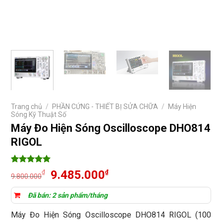
Trang chủ
/
PHẦN CỨNG - THIẾT BỊ SỬA CHỮA
/
Máy Hiện
Sóng Kỹ Thuật Số
Máy Đo Hiện Sóng Oscilloscope DHO814
RIGOL
5
13
trên 5
Giá
Giá
9.485.000
₫
₫
9.800.000
dựa trên
gốc
hiện
đánh giá
là:
tại
Đã bán: 2 sản phẩm/tháng
9.800.000₫.
là:
Máy Đo Hiện Sóng Oscilloscope DHO814 RIGOL (100
9.485.000₫.