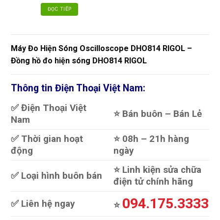
phẩm
ĐỌC TIẾP
này
có
nhiều
biến
Máy Đo Hiện Sóng Oscilloscope DHO814 RIGOL –
thể.
Đồng hồ đo hiện sóng DHO814 RIGOL
Các
tùy
Thông tin Điện Thoại Việt Nam:
chọn
có
thể
✅ Điện Thoại Việt
⭐️ Bán buôn – Bán Lẻ
được
Nam
chọn
trên
✅ Thời gian hoạt
⭐️ 08h – 21h hàng
trang
động
ngày
sản
phẩm
⭐️ Linh kiện sửa chữa
✅ Loại hình buôn bán
điện tử chính hãng
094.175.3333
✅ Liên hệ ngay
⭐️