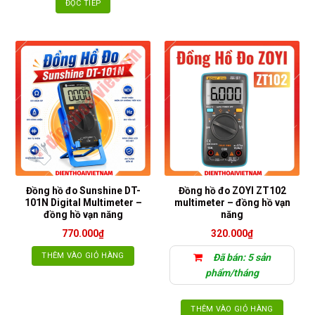
ĐỌC TIẾP
Đồng hồ đo Sunshine DT-
Đồng hồ đo ZOYI ZT102
101N Digital Multimeter –
multimeter – đồng hồ vạn
đồng hồ vạn năng
năng
770.000
₫
320.000
₫
THÊM VÀO GIỎ HÀNG
Đã bán: 5 sản
phẩm/tháng
THÊM VÀO GIỎ HÀNG