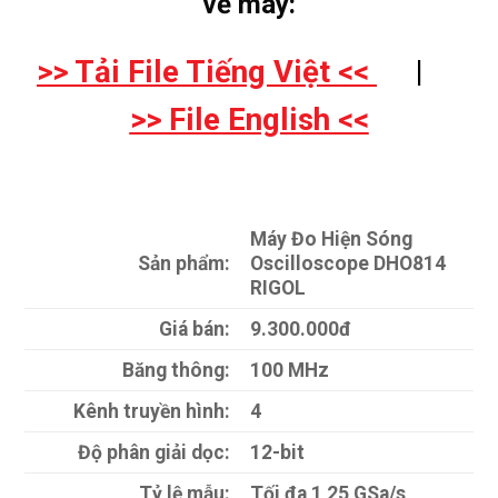
về máy:
>> Tải File Tiếng Việt <<
|
>> File English <<
Máy Đo Hiện Sóng
Sản phẩm:
Oscilloscope DHO814
RIGOL
Giá bán:
9.300.000đ
Băng thông:
100 MHz
Kênh truyền hình:
4
Độ phân giải dọc:
12-bit
Tỷ lệ mẫu:
Tối đa 1,25 GSa/s