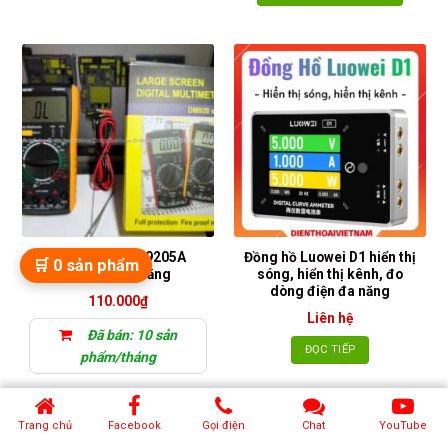
Đồng hồ đo DT9205A
Đồng hồ Luowei D1 hiển thị
🛒
0
sản phẩm
DM920 vạn năng
sóng, hiển thị kênh, đo
dòng điện đa năng
110.000
₫
Liên hệ
Đã bán: 10 sản
ĐỌC TIẾP
phẩm/tháng
THÊM VÀO GIỎ HÀNG
Trang chủ
Facebook
Gọi điện
Chat
YouTube