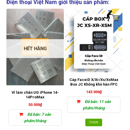
Điện thoại Việt Nam giới thiệu sản phẩm:
HẾT HÀNG
Cáp FaceiD X/Xr/Xs/XsMax
Box JC Không khò hàn FPC
143.000
₫
Vỉ làm chân UG iPhone 14-
14ProMax
Đã bán: 11 sản
50.000
₫
phẩm/tháng
Đã bán: 7 sản
phẩm/tháng
CHỌN
Sản