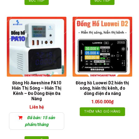
ĐỌC TIẾP
ĐỌC TIẾP
Đồng Hồ Aweshine PA10
Đồng hồ Luowei D2 hiển thị
Hiển Thị Sóng – Hiển Thị
sóng, hiển thị kênh, đo
Kênh – Đo Dòng Điện Đa
dòng điện đa năng
Năng
1.050.000
₫
Liên hệ
THÊM VÀO GIỎ HÀNG
Đã bán: 15 sản
phẩm/tháng