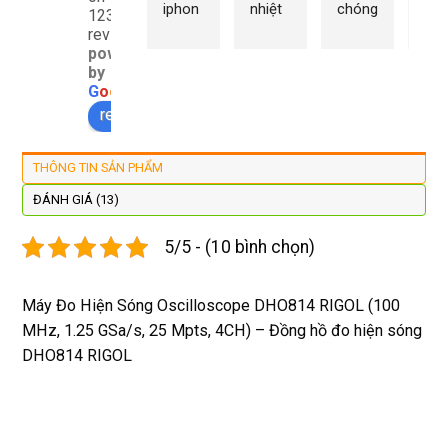
iphon
nhiệt 
chóng 
chữ
1232
e xs ở 
tình 
uy tín 
rất 
reviews
powered
đây 
thợ 
mình 
giá 
by
màn 
làm 
thay 
hợp 
G
o
o
g
l
e
xịn 
lại 
pin 
rẻ s
review us on
đẹp 
nhanh 
xsm ở 
với 
lại 
tôi sẽ 
đây 
mặt
THÔNG TIN SẢN PHẨM
còn 
quay 
giá cả 
bằn
được 
lại
hợp lí 
chu
ĐÁNH GIÁ (13)
dán cl 
pin 
. Uy 
5/5 - (10 bình chọn)
xịn 
dùng 
tín
miễn 
trâu 
phí. 
bền
Máy Đo Hiện Sóng Oscilloscope DHO814 RIGOL (100
Rất 
MHz, 1.25 GSa/s, 25 Mpts, 4CH) – Đồng hồ đo hiện sóng
tôt
DHO814 RIGOL