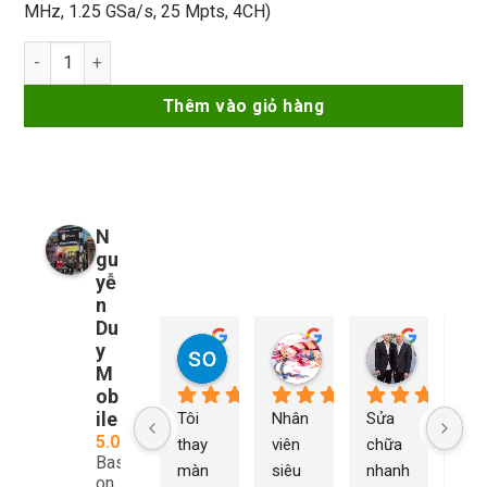
MHz, 1.25 GSa/s, 25 Mpts, 4CH)
Máy Đo Hiện Sóng Oscilloscope DHO814 RIGOL số lượng
Thêm vào giỏ hàng
N
gu
yễ
n
Du
y
so young
My Nguyễn
Tu Nguy
1 năm trước
1 năm trước
1 năm trướ
M
ob
ile
Tôi 
Nhân 
Sửa 
Ng
5.0
thay 
viên 
chữa 
n Du
Based
màn 
siêu 
nhanh 
sửa
on