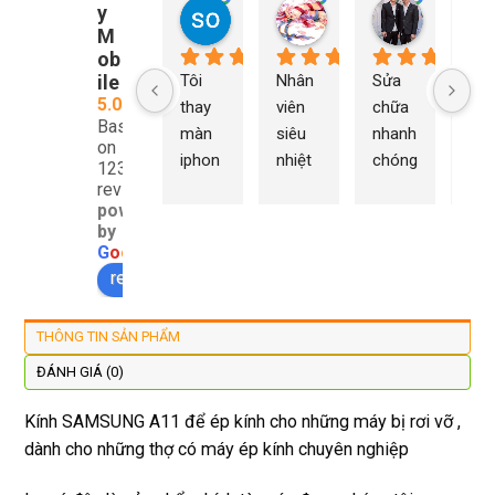
y
so young
My Nguyễn
Tu Nguy
2 năm trước
2 năm trước
2 năm trướ
M
ob
ile
Tôi 
Nhân 
Sửa 
Ng
5.0
thay 
viên 
chữa 
n Du
Based
màn 
siêu 
nhanh 
sửa
on
iphon
nhiệt 
chóng 
chữ
1232
e xs ở 
tình 
uy tín 
rất 
reviews
powered
đây 
thợ 
mình 
giá 
by
màn 
làm 
thay 
hợp 
G
o
o
g
l
e
xịn 
lại 
pin 
rẻ s
review us on
đẹp 
nhanh 
xsm ở 
với 
lại 
tôi sẽ 
đây 
mặt
THÔNG TIN SẢN PHẨM
còn 
quay 
giá cả 
bằn
được 
lại
hợp lí 
chu
ĐÁNH GIÁ (0)
dán cl 
pin 
. Uy 
Kính SAMSUNG A11 để ép kính cho những máy bị rơi vỡ ,
xịn 
dùng 
tín
dành cho những thợ có máy ép kính chuyên nghiệp
miễn 
trâu 
phí. 
bền