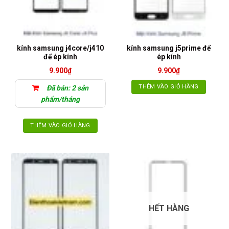
kính samsung j4core/j410
kính samsung j5prime để
để ép kính
ép kính
9.900
₫
9.900
₫
THÊM VÀO GIỎ HÀNG
Đã bán: 2 sản
phẩm/tháng
THÊM VÀO GIỎ HÀNG
HẾT HÀNG