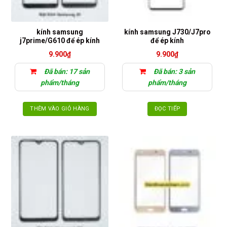
kính samsung
kính samsung J730/J7pro
j7prime/G610 để ép kính
để ép kính
9.900
₫
9.900
₫
Đã bán: 17 sản
Đã bán: 3 sản
phẩm/tháng
phẩm/tháng
THÊM VÀO GIỎ HÀNG
ĐỌC TIẾP