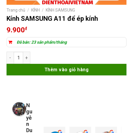
Trang chủ
/
KÍNH
/
KÍNH SAMSUNG
Kính SAMSUNG A11 để ép kính
9.900
₫
Đã bán: 23 sản phẩm/tháng
Kính SAMSUNG A11 để ép kính số lượng
Thêm vào giỏ hàng
N
gu
yễ
n
Du