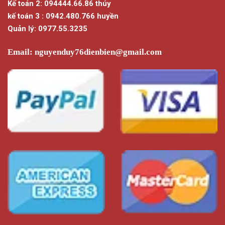
Kế toán 2: 094444.66.86 thúy
kế toán 3 : 0942.480.766 huyền
Quản lý: 0977.55.3235
Email:
nguyenduy76dienbien@gmail.com