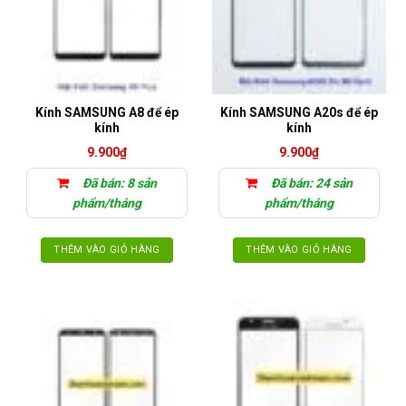
Kính SAMSUNG A8 để ép
Kính SAMSUNG A20s để ép
kính
kính
9.900
₫
9.900
₫
Đã bán: 8 sản
Đã bán: 24 sản
phẩm/tháng
phẩm/tháng
THÊM VÀO GIỎ HÀNG
THÊM VÀO GIỎ HÀNG