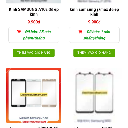
Kính SAMSUNG A10s để ép
kính samsung j7max để ép
kính
kính
9.900
₫
9.900
₫
Đã bán: 25 sản
Đã bán: 1 sản
phẩm/tháng
phẩm/tháng
THÊM VÀO GIỎ HÀNG
THÊM VÀO GIỎ HÀNG