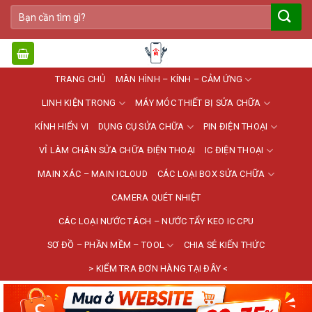
Bỏ
Tìm
qua
kiếm:
nội
dung
TRANG CHỦ
MÀN HÌNH – KÍNH – CẢM ỨNG
LINH KIỆN TRONG
MÁY MÓC THIẾT BỊ SỬA CHỮA
KÍNH HIỂN VI
DỤNG CỤ SỬA CHỮA
PIN ĐIỆN THOẠI
VỈ LÀM CHÂN SỬA CHỮA ĐIỆN THOẠI
IC ĐIỆN THOẠI
MAIN XÁC – MAIN ICLOUD
CÁC LOẠI BOX SỬA CHỮA
CAMERA QUÉT NHIỆT
CÁC LOẠI NƯỚC TÁCH – NƯỚC TẨY KEO IC CPU
SƠ ĐỒ – PHẦN MỀM – TOOL
CHIA SẺ KIẾN THỨC
> KIỂM TRA ĐƠN HÀNG TẠI ĐÂY <