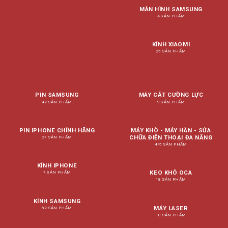
MÀN HÌNH SAMSUNG
4 SẢN PHẨM
KÍNH XIAOMI
25 SẢN PHẨM
PIN SAMSUNG
MÁY CẮT CƯỜNG LỰC
42 SẢN PHẨM
9 SẢN PHẨM
PIN IPHONE CHÍNH HÃNG
MÁY KHÒ - MÁY HÀN - SỬA
CHỮA ĐIỆN THOẠI ĐA NĂNG
27 SẢN PHẨM
445 SẢN PHẨM
KÍNH IPHONE
KEO KHÔ OCA
7 SẢN PHẨM
18 SẢN PHẨM
KÍNH SAMSUNG
MÁY LASER
82 SẢN PHẨM
10 SẢN PHẨM