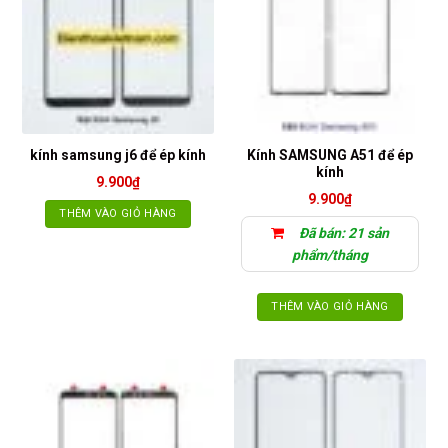
Kính SAMSUNG A51 để ép
kính samsung j6 để ép kính
kính
9.900
₫
9.900
₫
THÊM VÀO GIỎ HÀNG
Đã bán: 21 sản
phẩm/tháng
THÊM VÀO GIỎ HÀNG