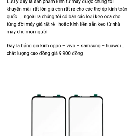
Lưu ý đây là sản phẩm kính từ máy được chúng tôi
Rất 
khuyến mãi rất lớn giá còn rất rẻ cho các thợ ép kính toàn
tôt
quốc , ngoài ra chúng tôi có bán các loại keo oca cho
từng đời máy giá rất rẻ hoặc kính liền sẵn keo từ nhà
máy cho mọi người
Đây là bảng giá kính oppo – vivo – samsung – huawei ..
chất lượng cao đồng giá 9.900 đồng