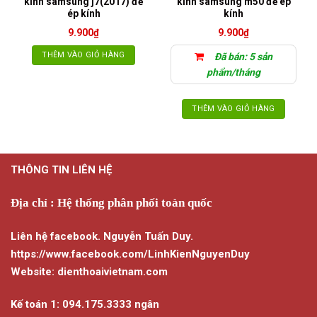
kính samsung j7(2017) để
kính samsung m50 để ép
ép kính
kính
9.900
₫
9.900
₫
THÊM VÀO GIỎ HÀNG
Đã bán: 5 sản
phẩm/tháng
THÊM VÀO GIỎ HÀNG
THÔNG TIN LIÊN HỆ
Địa chỉ : Hệ thống phân phối toàn quốc
Liên hệ facebook. Nguyễn Tuấn Duy.
https://www.facebook.com/LinhKienNguyenDuy
Website: dienthoaivietnam.com
Kế toán 1: 094.175.3333 ngân