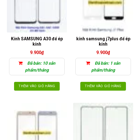
Kính SAMSUNG A30 để ép
kính samsung j7plus để ép
kính
kính
9.900
₫
9.900
₫
Đã bán: 10 sản
Đã bán: 1 sản
phẩm/tháng
phẩm/tháng
THÊM VÀO GIỎ HÀNG
THÊM VÀO GIỎ HÀNG