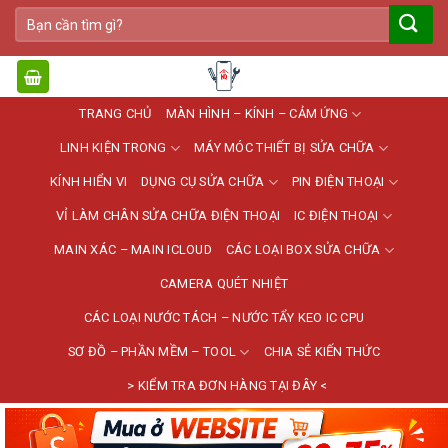
Bỏ
Tìm
qua
kiếm:
nội
dung
TRANG CHỦ
MÀN HÌNH – KÍNH – CẢM ỨNG
LINH KIỆN TRONG
MÁY MÓC THIẾT BỊ SỬA CHỮA
KÍNH HIỂN VI
DỤNG CỤ SỬA CHỮA
PIN ĐIỆN THOẠI
VỈ LÀM CHÂN SỬA CHỮA ĐIỆN THOẠI
IC ĐIỆN THOẠI
MAIN XÁC – MAIN ICLOUD
CÁC LOẠI BOX SỬA CHỮA
CAMERA QUÉT NHIỆT
CÁC LOẠI NƯỚC TÁCH – NƯỚC TẨY KEO IC CPU
SƠ ĐỒ – PHẦN MỀM – TOOL
CHIA SẺ KIẾN THỨC
> KIỂM TRA ĐƠN HÀNG TẠI ĐÂY <