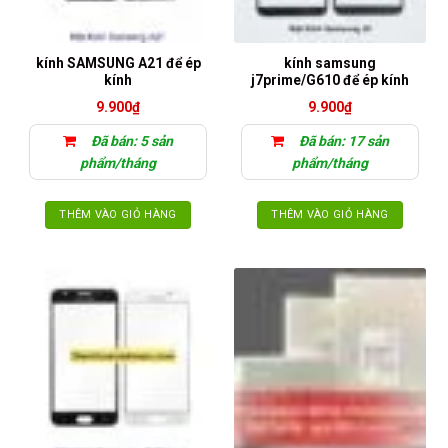
kính SAMSUNG A21 để ép
kính samsung
kính
j7prime/G610 để ép kính
9.900
₫
9.900
₫
Đã bán: 5 sản
Đã bán: 17 sản
phẩm/tháng
phẩm/tháng
THÊM VÀO GIỎ HÀNG
THÊM VÀO GIỎ HÀNG