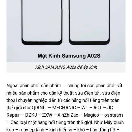
Kính SAMSUNG A02s để ép kính
Ngoài phân phối sản phẩm …. chúng tôi còn phân phối rất
nhiều sản phẩm cho dân kỹ thuật sửa điện tử , sửa điện
thoại chuyên nghiệp đến từ các hãng nổi tiếng trên toàn
thế giới như QIANLI – MECHANIC – WL – ACT – JC
Repair – DZKJ – ZXW – XinZhiZao – Magico – ossteam
– Các loại mặt hàng nổi tiếng trên thế giới. Như Máy quấn
keo – máy ép kính – kính hiển vi – khò – hàn đồng hồ –