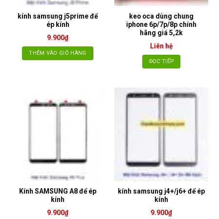
kính samsung j5prime để
keo oca dùng chung
ép kính
iphone 6p/7p/8p chính
hãng giá 5,2k
9.900
₫
Liên hệ
THÊM VÀO GIỎ HÀNG
ĐỌC TIẾP
Kính SAMSUNG A8 để ép
kính samsung j4+/j6+ để ép
kính
kính
9.900
₫
9.900
₫