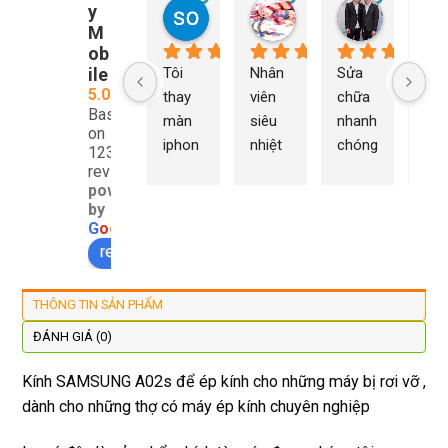
y
so young
My Nguyễn
Tu Nguy
1 năm trước
2 năm trước
2 năm trướ
M
ob
ile
Tôi 
Nhân 
Sửa 
Ng
5.0
thay 
viên 
chữa 
n Du
Based
màn 
siêu 
nhanh 
sửa
on
iphon
nhiệt 
chóng 
chữ
1232
e xs ở 
tình 
uy tín 
rất 
reviews
powered
đây 
thợ 
mình 
giá 
by
màn 
làm 
thay 
hợp 
G
o
o
g
l
e
xịn 
lại 
pin 
rẻ s
review us on
đẹp 
nhanh 
xsm ở 
với 
lại 
tôi sẽ 
đây 
mặt
THÔNG TIN SẢN PHẨM
còn 
quay 
giá cả 
bằn
được 
lại
hợp lí 
chu
ĐÁNH GIÁ (0)
dán cl 
pin 
. Uy 
Kính SAMSUNG A02s để ép kính cho những máy bị rơi vỡ ,
xịn 
dùng 
tín
dành cho những thợ có máy ép kính chuyên nghiệp
miễn 
trâu 
phí. 
bền