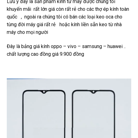
Lưu ý đây là sản phẩm kính từ máy được chúng tôi
Rất 
khuyến mãi rất lớn giá còn rất rẻ cho các thợ ép kính toàn
tôt
quốc , ngoài ra chúng tôi có bán các loại keo oca cho
từng đời máy giá rất rẻ hoặc kính liền sẵn keo từ nhà
máy cho mọi người
Đây là bảng giá kính oppo – vivo – samsung – huawei ..
chất lượng cao đồng giá 9.900 đồng