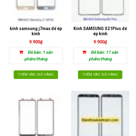
kính samsung j7max để ép
Kính SAMSUNG S21Plus để
kính
ép kính
9.900
₫
9.900
₫
Đã bán: 1 sản
Đã bán: 17 sản
phẩm/tháng
phẩm/tháng
THÊM VÀO GIỎ HÀNG
THÊM VÀO GIỎ HÀNG