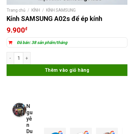
Trang chủ
/
KÍNH
/
KÍNH SAMSUNG
Kính SAMSUNG A02s để ép kính
9.900
₫
Đã bán: 38 sản phẩm/tháng
Kính SAMSUNG A02s để ép kính số lượng
Thêm vào giỏ hàng
N
gu
yễ
n
Du