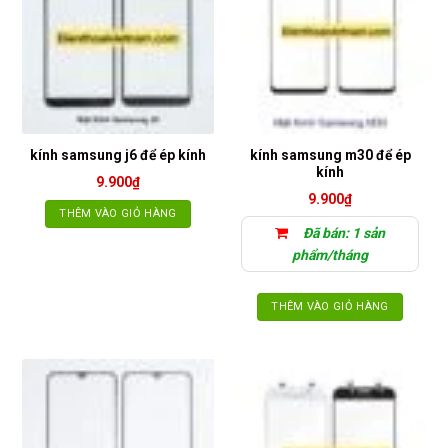
kính samsung m30 để ép
kính samsung j6 để ép kính
kính
9.900
₫
9.900
₫
THÊM VÀO GIỎ HÀNG
Đã bán: 1 sản
phẩm/tháng
THÊM VÀO GIỎ HÀNG