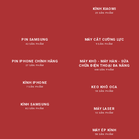
KÍNH XIAOMI
25 SẢN PHẨM
PIN SAMSUNG
MÁY CẮT CƯỜNG LỰC
42 SẢN PHẨM
9 SẢN PHẨM
PIN IPHONE CHÍNH HÃNG
MÁY KHÒ - MÁY HÀN - SỬA
CHỮA ĐIỆN THOẠI ĐA NĂNG
27 SẢN PHẨM
444 SẢN PHẨM
KÍNH IPHONE
KEO KHÔ OCA
7 SẢN PHẨM
18 SẢN PHẨM
KÍNH SAMSUNG
MÁY LASER
82 SẢN PHẨM
10 SẢN PHẨM
MÁY ÉP KÍNH
58 SẢN PHẨM