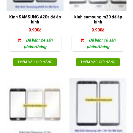
Kính SAMSUNG A20s để ép
kính samsung m20 để ép
kính
kính
9.900
₫
9.900
₫
Đã bán: 24 sản
Đã bán: 18 sản
phẩm/tháng
phẩm/tháng
THÊM VÀO GIỎ HÀNG
THÊM VÀO GIỎ HÀNG