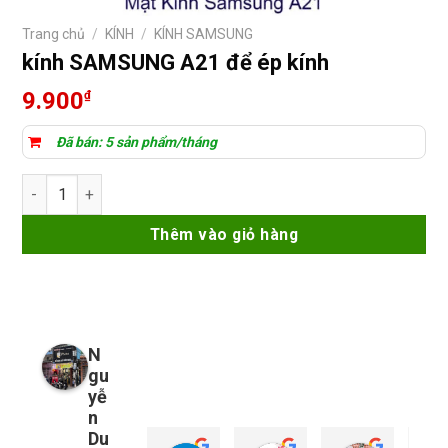
Trang chủ
/
KÍNH
/
KÍNH SAMSUNG
kính SAMSUNG A21 để ép kính
9.900
₫
Đã bán: 5 sản phẩm/tháng
kính SAMSUNG A21 để ép kính số lượng
Thêm vào giỏ hàng
N
gu
yễ
n
Du