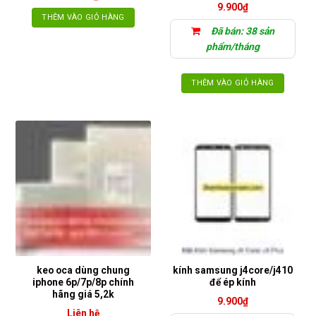
9.900
₫
THÊM VÀO GIỎ HÀNG
Đã bán: 38 sản
phẩm/tháng
THÊM VÀO GIỎ HÀNG
keo oca dùng chung
kính samsung j4core/j410
iphone 6p/7p/8p chính
để ép kính
hãng giá 5,2k
9.900
₫
Liên hệ