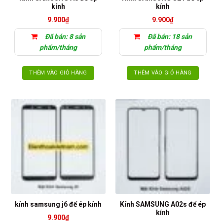
kính
kính
9.900
₫
9.900
₫
Đã bán: 8 sản
Đã bán: 18 sản
phẩm/tháng
phẩm/tháng
THÊM VÀO GIỎ HÀNG
THÊM VÀO GIỎ HÀNG
Kính SAMSUNG A02s để ép
kính samsung j6 để ép kính
kính
9.900
₫