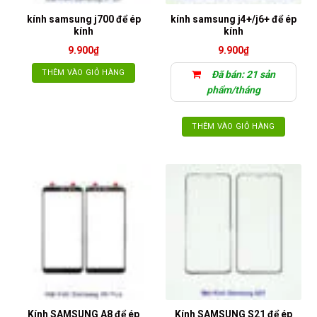
kính samsung j700 để ép
kính samsung j4+/j6+ để ép
kính
kính
9.900
₫
9.900
₫
THÊM VÀO GIỎ HÀNG
Đã bán: 21 sản
phẩm/tháng
THÊM VÀO GIỎ HÀNG
Kính SAMSUNG A8 để ép
Kính SAMSUNG S21 để ép