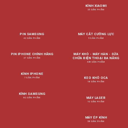
KÍNH XIAOMI
25 SẢN PHẨM
PIN SAMSUNG
MÁY CẮT CƯỜNG LỰC
42 SẢN PHẨM
9 SẢN PHẨM
PIN IPHONE CHÍNH HÃNG
MÁY KHÒ - MÁY HÀN - SỬA
CHỮA ĐIỆN THOẠI ĐA NĂNG
27 SẢN PHẨM
445 SẢN PHẨM
KÍNH IPHONE
KEO KHÔ OCA
7 SẢN PHẨM
18 SẢN PHẨM
KÍNH SAMSUNG
MÁY LASER
82 SẢN PHẨM
10 SẢN PHẨM
MÁY ÉP KÍNH
58 SẢN PHẨM