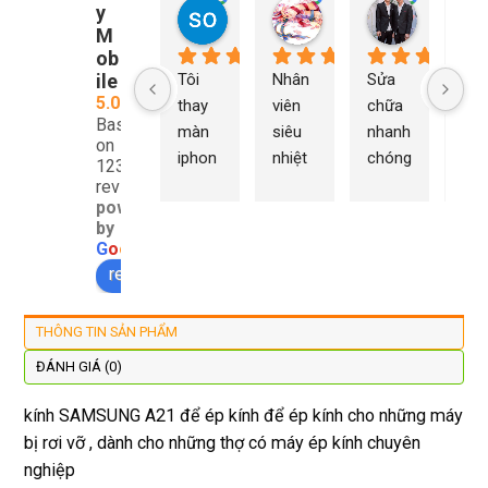
y
so young
My Nguyễn
Tu Nguy
2 năm trước
2 năm trước
2 năm trướ
M
ob
ile
Tôi 
Nhân 
Sửa 
Ng
5.0
thay 
viên 
chữa 
n Du
Based
màn 
siêu 
nhanh 
sửa
on
iphon
nhiệt 
chóng 
chữ
1232
e xs ở 
tình 
uy tín 
rất 
reviews
powered
đây 
thợ 
mình 
giá 
by
màn 
làm 
thay 
hợp 
G
o
o
g
l
e
xịn 
lại 
pin 
rẻ s
review us on
đẹp 
nhanh 
xsm ở 
với 
lại 
tôi sẽ 
đây 
mặt
THÔNG TIN SẢN PHẨM
còn 
quay 
giá cả 
bằn
được 
lại
hợp lí 
chu
ĐÁNH GIÁ (0)
dán cl 
pin 
. Uy 
kính SAMSUNG A21 để ép kính để ép kính cho những máy
xịn 
dùng 
tín
bị rơi vỡ , dành cho những thợ có máy ép kính chuyên
miễn 
trâu 
nghiệp
phí. 
bền