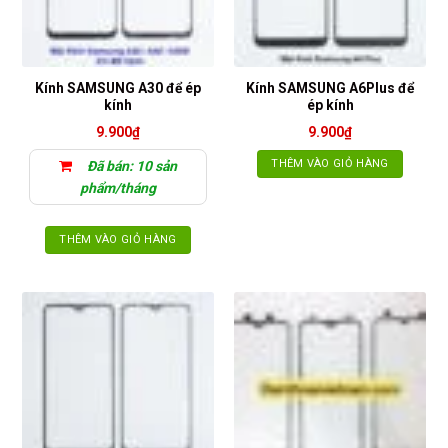
Kính SAMSUNG A30 để ép
Kính SAMSUNG A6Plus để
kính
ép kính
9.900
₫
9.900
₫
THÊM VÀO GIỎ HÀNG
Đã bán: 10 sản
phẩm/tháng
THÊM VÀO GIỎ HÀNG