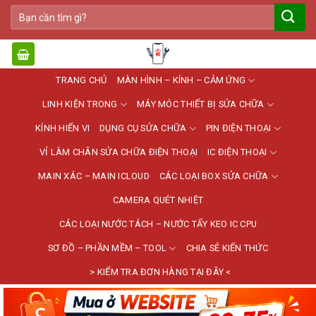
Bỏ
Tìm
qua
kiếm:
nội
dung
TRANG CHỦ
MÀN HÌNH – KÍNH – CẢM ỨNG
LINH KIỆN TRONG
MÁY MÓC THIẾT BỊ SỬA CHỮA
KÍNH HIỂN VI
DỤNG CỤ SỬA CHỮA
PIN ĐIỆN THOẠI
VỈ LÀM CHÂN SỬA CHỮA ĐIỆN THOẠI
IC ĐIỆN THOẠI
MAIN XÁC – MAIN ICLOUD
CÁC LOẠI BOX SỬA CHỮA
CAMERA QUÉT NHIỆT
CÁC LOẠI NƯỚC TÁCH – NƯỚC TẨY KEO IC CPU
SƠ ĐỒ – PHẦN MỀM – TOOL
CHIA SẺ KIẾN THỨC
> KIỂM TRA ĐƠN HÀNG TẠI ĐÂY <