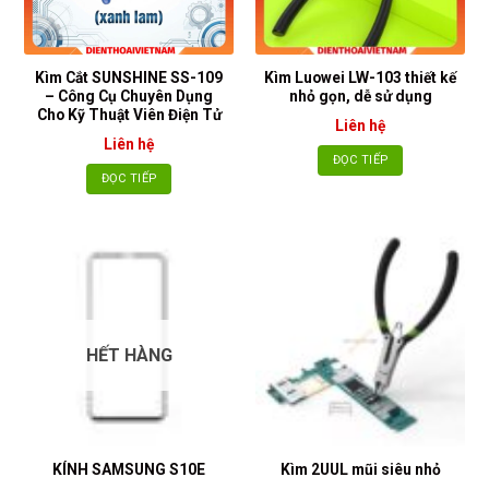
Kìm Cắt SUNSHINE SS-109
Kìm Luowei LW-103 thiết kế
– Công Cụ Chuyên Dụng
nhỏ gọn, dễ sử dụng
Cho Kỹ Thuật Viên Điện Tử
Liên hệ
Liên hệ
ĐỌC TIẾP
ĐỌC TIẾP
HẾT HÀNG
KÍNH SAMSUNG S10E
Kìm 2UUL mũi siêu nhỏ