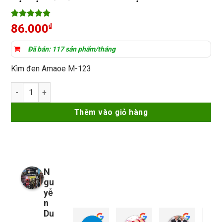
5
4
trên 5
86.000
₫
dựa trên
đánh giá
Đã bán: 117 sản phẩm/tháng
Kìm đen Amaoe M-123
Kìm đen Amaoe M-123 thiết kế nhỏ gọn, tiện lợi dễ bỏ túi khi l
Thêm vào giỏ hàng
N
gu
yễ
n
Du