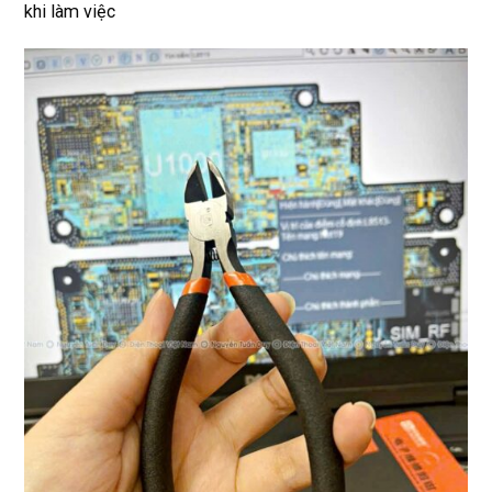
Rất 
khi làm việc
tôt