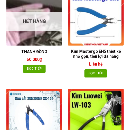
HẾT HÀNG
Kìm Mastergo EH5 thiết kế
THANH ĐỒNG
nhỏ gọn, tiện lợi đa năng
50.000
₫
Liên hệ
ĐỌC TIẾP
ĐỌC TIẾP