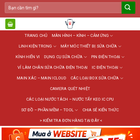
Bỏ
Tìm
qua
kiếm:
nội
dung
TRANG CHỦ
MÀN HÌNH – KÍNH – CẢM ỨNG
LINH KIỆN TRONG
MÁY MÓC THIẾT BỊ SỬA CHỮA
KÍNH HIỂN VI
DỤNG CỤ SỬA CHỮA
PIN ĐIỆN THOẠI
VỈ LÀM CHÂN SỬA CHỮA ĐIỆN THOẠI
IC ĐIỆN THOẠI
MAIN XÁC – MAIN ICLOUD
CÁC LOẠI BOX SỬA CHỮA
CAMERA QUÉT NHIỆT
CÁC LOẠI NƯỚC TÁCH – NƯỚC TẨY KEO IC CPU
SƠ ĐỒ – PHẦN MỀM – TOOL
CHIA SẺ KIẾN THỨC
> KIỂM TRA ĐƠN HÀNG TẠI ĐÂY <