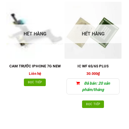
HẾT HÀNG
HẾT HÀNG
CAM TRƯỚC IPHONE 7G NEW
IC WF 6S/6S PLUS
9
Liên hệ
30.000
₫
ĐỌC TIẾP
Đã bán: 20 sản
phẩm/tháng
ĐỌC TIẾP