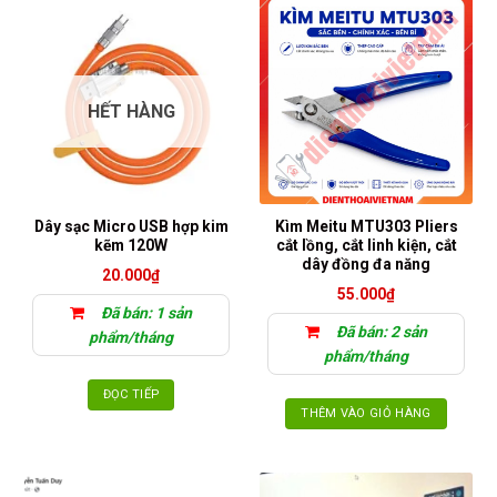
HẾT HÀNG
Dây sạc Micro USB hợp kim
Kìm Meitu MTU303 Pliers
kẽm 120W
cắt lồng, cắt linh kiện, cắt
dây đồng đa năng
20.000
₫
55.000
₫
Đã bán: 1 sản
Đã bán: 2 sản
phẩm/tháng
phẩm/tháng
ĐỌC TIẾP
THÊM VÀO GIỎ HÀNG