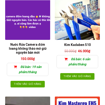
Nước Rửa Camera đốm
Kìm Kadaben 510
loang không tháo mở giữ
Giá
Giá
50.000
₫
46.000
₫
nguyên bản mới
gốc
hiện
là:
tại
150.000
₫
Đã bán: 6 sản
50.000₫.
là:
46.000₫.
phẩm/tháng
Đã bán: 19 sản
phẩm/tháng
THÊM VÀO GIỎ HÀNG
THÊM VÀO GIỎ HÀNG