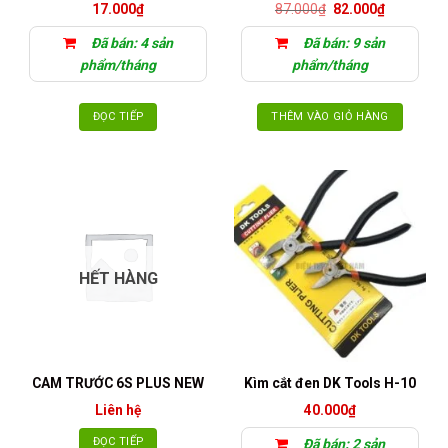
Giá
Giá
17.000
₫
87.000
₫
82.000
₫
gốc
hiện
là:
tại
Đã bán: 4 sản
Đã bán: 9 sản
87.000₫.
là:
82.000₫.
phẩm/tháng
phẩm/tháng
ĐỌC TIẾP
THÊM VÀO GIỎ HÀNG
HẾT HÀNG
CAM TRƯỚC 6S PLUS NEW
Kìm cắt đen DK Tools H-10
Liên hệ
40.000
₫
ĐỌC TIẾP
Đã bán: 2 sản