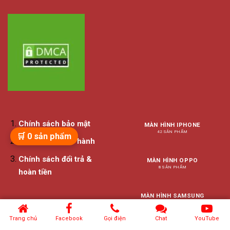
Chính sách bảo mật
MÀN HÌNH IPHONE
42 SẢN PHẨM
🛒
0
sản phẩm
Chính sách bảo hành
Chính sách đổi trả &
MÀN HÌNH OPPO
8 SẢN PHẨM
hoàn tiền
MÀN HÌNH SAMSUNG
4 SẢN PHẨM
Trang chủ
Facebook
Gọi điện
Chat
YouTube