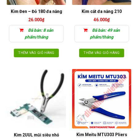
Kìm Đen – Đỏ 180 đa năng
Kìm cắt đa năng 210
26.000
₫
46.000
₫
Đã bán: 8 sản
Đã bán: 49 sản
phẩm/tháng
phẩm/tháng
THÊM VÀO GIỎ HÀNG
THÊM VÀO GIỎ HÀNG
Kìm Meitu MTU303 Pliers
Kìm 2UUL mũi siêu nhỏ