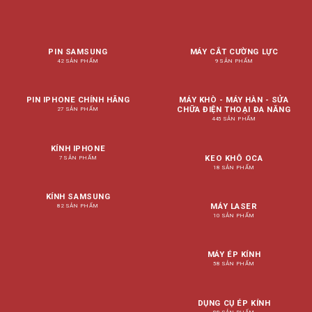
PIN SAMSUNG
MÁY CẮT CƯỜNG LỰC
42 SẢN PHẨM
9 SẢN PHẨM
PIN IPHONE CHÍNH HÃNG
MÁY KHÒ - MÁY HÀN - SỬA
CHỮA ĐIỆN THOẠI ĐA NĂNG
27 SẢN PHẨM
445 SẢN PHẨM
KÍNH IPHONE
KEO KHÔ OCA
7 SẢN PHẨM
18 SẢN PHẨM
KÍNH SAMSUNG
MÁY LASER
82 SẢN PHẨM
10 SẢN PHẨM
MÁY ÉP KÍNH
58 SẢN PHẨM
DỤNG CỤ ÉP KÍNH