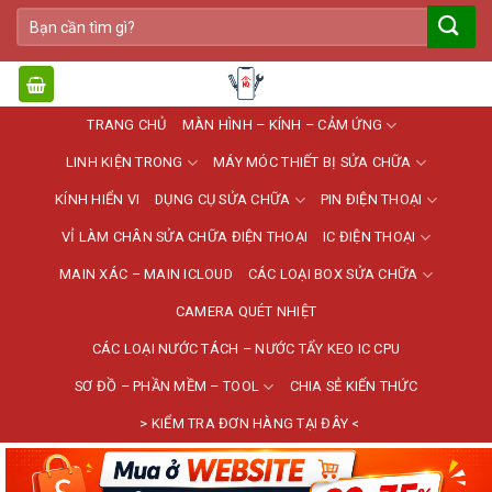
Bỏ
Tìm
qua
kiếm:
nội
dung
TRANG CHỦ
MÀN HÌNH – KÍNH – CẢM ỨNG
LINH KIỆN TRONG
MÁY MÓC THIẾT BỊ SỬA CHỮA
KÍNH HIỂN VI
DỤNG CỤ SỬA CHỮA
PIN ĐIỆN THOẠI
VỈ LÀM CHÂN SỬA CHỮA ĐIỆN THOẠI
IC ĐIỆN THOẠI
MAIN XÁC – MAIN ICLOUD
CÁC LOẠI BOX SỬA CHỮA
CAMERA QUÉT NHIỆT
CÁC LOẠI NƯỚC TÁCH – NƯỚC TẨY KEO IC CPU
SƠ ĐỒ – PHẦN MỀM – TOOL
CHIA SẺ KIẾN THỨC
> KIỂM TRA ĐƠN HÀNG TẠI ĐÂY <