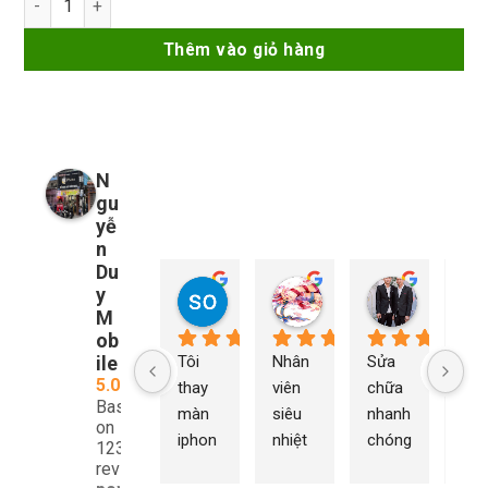
Thêm vào giỏ hàng
N
gu
yễ
n
Du
y
so young
My Nguyễn
Tu Nguy
2 năm trước
2 năm trước
2 năm trướ
M
ob
ile
Tôi 
Nhân 
Sửa 
Ng
5.0
thay 
viên 
chữa 
n Du
Based
màn 
siêu 
nhanh 
sửa
on
iphon
nhiệt 
chóng 
chữ
1232
e xs ở 
tình 
uy tín 
rất 
reviews