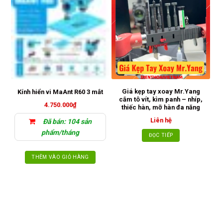
Giá kẹp tay xoay Mr.Yang
Kính hiển vi MaAnt R60 3 mắt
cắm tô vít, kìm panh – nhíp,
S
4.750.000
₫
thiếc hàn, mỡ hàn đa năng
Liên hệ
Đã bán: 104 sản
phẩm/tháng
ĐỌC TIẾP
THÊM VÀO GIỎ HÀNG