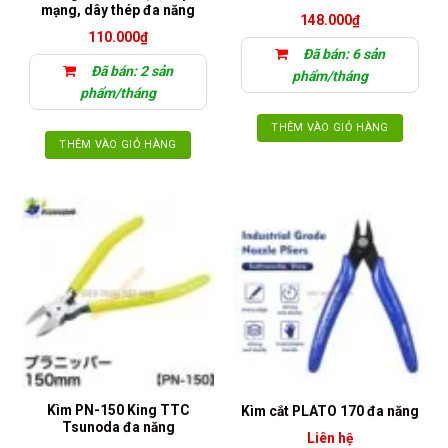
mạng, dây thép đa năng
148.000
₫
110.000
₫
Đã bán: 6 sản
Đã bán: 2 sản
phẩm/tháng
phẩm/tháng
THÊM VÀO GIỎ HÀNG
THÊM VÀO GIỎ HÀNG
Kìm PN-150 King TTC
Kìm cắt PLATO 170 đa năng
Tsunoda đa năng
Liên hệ