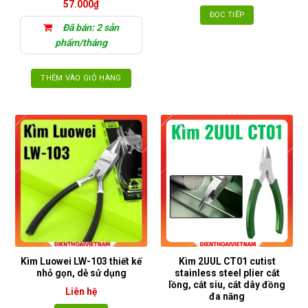
57.000
₫
ĐỌC TIẾP
Đã bán: 2 sản
phẩm/tháng
THÊM VÀO GIỎ HÀNG
Kìm Luowei LW-103 thiết kế
Kìm 2UUL CT01 cutist
nhỏ gọn, dễ sử dụng
stainless steel plier cắt
lồng, cắt siu, cắt dây đồng
Liên hệ
đa năng