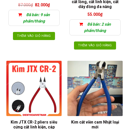
cắt lồng, cắt linh kiện, cắt
Giá
Giá
87.000
₫
82.000
₫
dây đồng đa năng
gốc
hiện
là:
tại
55.000
₫
Đã bán: 9 sản
87.000₫.
là:
82.000₫.
phẩm/tháng
Đã bán: 2 sản
phẩm/tháng
THÊM VÀO GIỎ HÀNG
THÊM VÀO GIỎ HÀNG
Kìm JTX CR-2 pliers siêu
Kìm cắt viền cam Nhật loại
cứng cắt linh kiện, cáp
mới