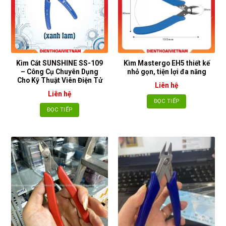
Kìm Cắt SUNSHINE SS-109
Kìm Mastergo EH5 thiết kế
– Công Cụ Chuyên Dụng
nhỏ gọn, tiện lợi đa năng
Cho Kỹ Thuật Viên Điện Tử
Liên hệ
Liên hệ
ĐỌC TIẾP
ĐỌC TIẾP