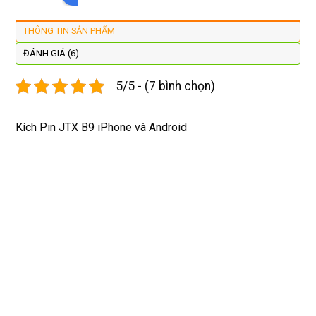
đẹp 
nhanh 
xsm ở 
với 
lại 
tôi sẽ 
đây 
mặt
THÔNG TIN SẢN PHẨM
còn 
quay 
giá cả 
bằn
được 
lại
hợp lí 
chu
ĐÁNH GIÁ (6)
dán cl 
pin 
. Uy 
5/5 - (7 bình chọn)
xịn 
dùng 
tín
miễn 
trâu 
phí. 
bền
Kích Pin JTX B9 iPhone và Android
Rất 
tôt