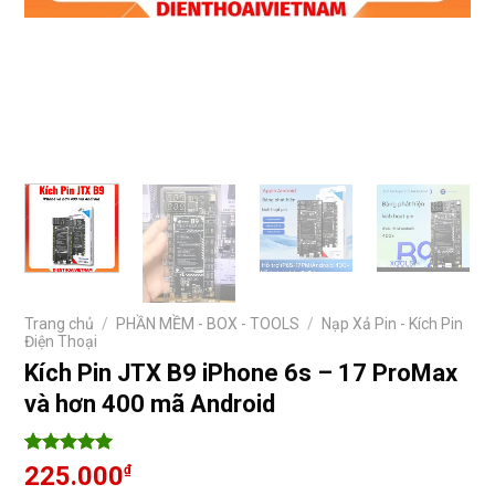
Trang chủ
/
PHẦN MỀM - BOX - TOOLS
/
Nạp Xả Pin - Kích Pin
Điện Thoại
Kích Pin JTX B9 iPhone 6s – 17 ProMax
và hơn 400 mã Android
5
6
trên 5
225.000
₫
dựa trên