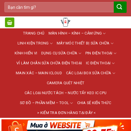
Bỏ
Tìm
qua
kiếm:
nội
dung
TRANG CHỦ
MÀN HÌNH – KÍNH – CẢM ỨNG
LINH KIỆN TRONG
MÁY MÓC THIẾT BỊ SỬA CHỮA
KÍNH HIỂN VI
DỤNG CỤ SỬA CHỮA
PIN ĐIỆN THOẠI
VỈ LÀM CHÂN SỬA CHỮA ĐIỆN THOẠI
IC ĐIỆN THOẠI
MAIN XÁC – MAIN ICLOUD
CÁC LOẠI BOX SỬA CHỮA
CAMERA QUÉT NHIỆT
CÁC LOẠI NƯỚC TÁCH – NƯỚC TẨY KEO IC CPU
SƠ ĐỒ – PHẦN MỀM – TOOL
CHIA SẺ KIẾN THỨC
> KIỂM TRA ĐƠN HÀNG TẠI ĐÂY <