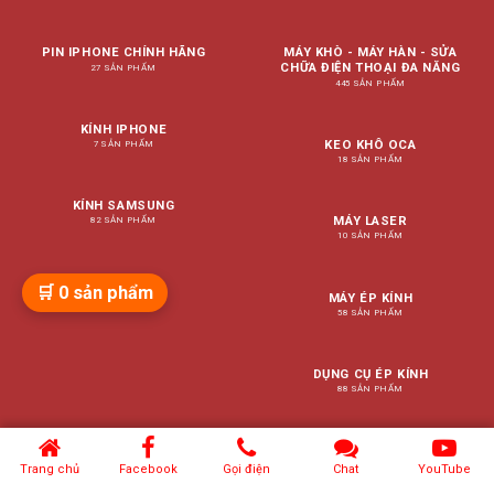
PIN IPHONE CHÍNH HÃNG
MÁY KHÒ - MÁY HÀN - SỬA
CHỮA ĐIỆN THOẠI ĐA NĂNG
27 SẢN PHẨM
445 SẢN PHẨM
KÍNH IPHONE
KEO KHÔ OCA
7 SẢN PHẨM
18 SẢN PHẨM
KÍNH SAMSUNG
MÁY LASER
82 SẢN PHẨM
10 SẢN PHẨM
🛒
0
sản phẩm
MÁY ÉP KÍNH
58 SẢN PHẨM
DỤNG CỤ ÉP KÍNH
88 SẢN PHẨM
PANH GẮP - NHÍP GẮP
76 SẢN PHẨM
Trang chủ
Facebook
Gọi điện
Chat
YouTube