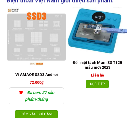
Điện thoại Việt Nam giới thiệu sản phẩm:
Đế nhiệt tách Main SS T12B
mẫu mới 2023
C
Vỉ AMAOE SSD3 Androi
Liên hệ
72.000
₫
ĐỌC TIẾP
Đã bán: 27 sản
phẩm/tháng
THÊM VÀO GIỎ HÀNG