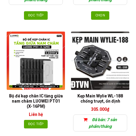
phẩm
ĐỌC TIẾP
CHỌN
Sản
phẩm
này
có
nhiều
biến
thể.
Các
tùy
chọn
có
thể
Bộ đế kẹp chân IC tầng giữa
Kẹp Main Wylie WL-188
được
nam châm LUOWEI PT01
chống trượt, ổn định
chọn
(X-16PM)
305.000
₫
trên
Liên hệ
trang
Đã bán: 7 sản
sản
ĐỌC TIẾP
phẩm/tháng
phẩm