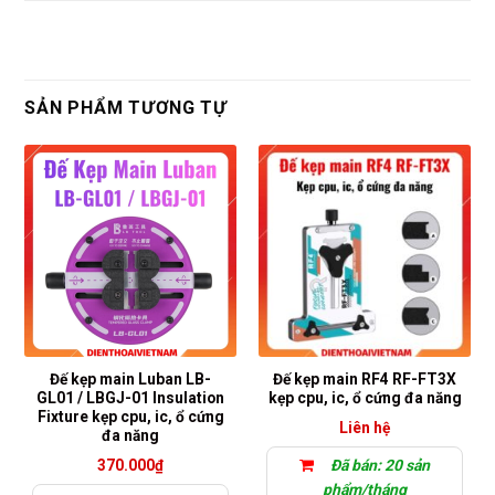
SẢN PHẨM TƯƠNG TỰ
Đế kẹp main Luban LB-
Đế kẹp main RF4 RF-FT3X
GL01 / LBGJ-01 Insulation
kẹp cpu, ic, ổ cứng đa năng
Fixture kẹp cpu, ic, ổ cứng
Liên hệ
đa năng
370.000
₫
Đã bán: 20 sản
phẩm/tháng