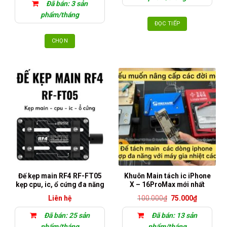
Đã bán: 3 sản
phẩm/tháng
ĐỌC TIẾP
CHỌN
Sản
phẩm
này
có
nhiều
biến
thể.
Các
tùy
chọn
có
thể
Đế kẹp main RF4 RF-FT05
Khuôn Main tách ic iPhone
được
kẹp cpu, ic, ổ cứng đa năng
X – 16ProMax mới nhất
chọn
Giá
Giá
Liên hệ
100.000
₫
75.000
₫
trên
gốc
hiện
là:
tại
trang
Đã bán: 25 sản
Đã bán: 13 sản
100.000₫.
là:
sản
75.000₫.
phẩm/tháng
phẩm/tháng