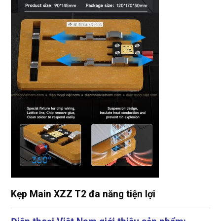
Kẹp Main XZZ T2 đa năng tiện lợi