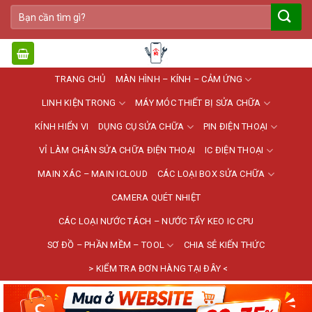
Bỏ
Tìm
qua
kiếm:
nội
dung
TRANG CHỦ
MÀN HÌNH – KÍNH – CẢM ỨNG
LINH KIỆN TRONG
MÁY MÓC THIẾT BỊ SỬA CHỮA
KÍNH HIỂN VI
DỤNG CỤ SỬA CHỮA
PIN ĐIỆN THOẠI
VỈ LÀM CHÂN SỬA CHỮA ĐIỆN THOẠI
IC ĐIỆN THOẠI
MAIN XÁC – MAIN ICLOUD
CÁC LOẠI BOX SỬA CHỮA
CAMERA QUÉT NHIỆT
CÁC LOẠI NƯỚC TÁCH – NƯỚC TẨY KEO IC CPU
SƠ ĐỒ – PHẦN MỀM – TOOL
CHIA SẺ KIẾN THỨC
> KIỂM TRA ĐƠN HÀNG TẠI ĐÂY <