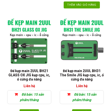
THÊM VÀO GIỎ HÀNG
Đế kẹp main 2UUL BH21
Đế kẹp main 2UUL BH31
GLASS OX JIG kẹp cpu, ic,
The Smile JIG kẹp cpu, ic, ổ
ổ cứng đa năng
cứng đa năng
Liên hệ
Liên hệ
Đã bán: 15 sản
Đã bán: 15 sản
phẩm/tháng
phẩm/tháng