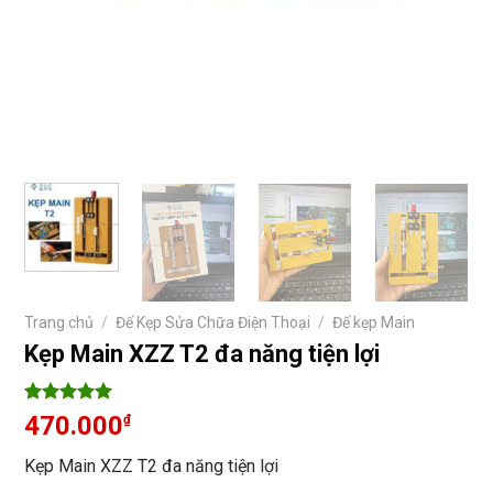
Trang chủ
/
Đế Kẹp Sửa Chữa Điện Thoại
/
Đế kẹp Main
Kẹp Main XZZ T2 đa năng tiện lợi
5
7
trên 5
470.000
₫
dựa trên
đánh giá
Kẹp Main XZZ T2 đa năng tiện lợi