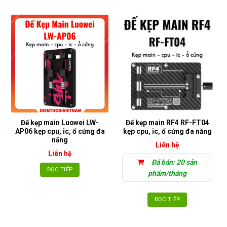
Đế kẹp main Luowei LW-
Đế kẹp main RF4 RF-FT04
AP06 kẹp cpu, ic, ổ cứng đa
kẹp cpu, ic, ổ cứng đa năng
năng
Liên hệ
Liên hệ
Đã bán: 20 sản
ĐỌC TIẾP
phẩm/tháng
ĐỌC TIẾP