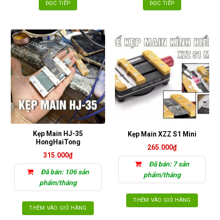
ĐỌC TIẾP
ĐỌC TIẾP
Kẹp Main HJ-35
Kẹp Main XZZ S1 Mini
HongHaiTong
265.000
₫
315.000
₫
Đã bán: 7 sản
Đã bán: 106 sản
phẩm/tháng
phẩm/tháng
THÊM VÀO GIỎ HÀNG
THÊM VÀO GIỎ HÀNG