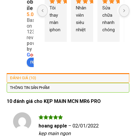
ob
ile
Tôi 
Nhân 
Sửa 
Ng
5.0
thay 
viên 
chữa 
n Du
Based
màn 
siêu 
nhanh 
sửa
on
iphon
nhiệt 
chóng 
chữ
1232
e xs ở 
tình 
uy tín 
rất 
reviews
powered
đây 
thợ 
mình 
giá 
by
màn 
làm 
thay 
hợp 
G
o
o
g
l
e
xịn 
lại 
pin 
rẻ s
review us on
đẹp 
nhanh 
xsm ở 
với 
lại 
tôi sẽ 
đây 
mặt
ĐÁNH GIÁ (10)
còn 
quay 
giá cả 
bằn
được 
lại
hợp lí 
chu
THÔNG TIN SẢN PHẨM
dán cl 
pin 
. Uy 
10 đánh giá cho
KẸP MAIN MCN MR6 PRO
xịn 
dùng 
tín
miễn 
trâu 
phí. 
bền
Rất 
Được xếp
hoang apple
–
02/01/2022
hạng
5
5
tôt
kẹp main ngon
sao