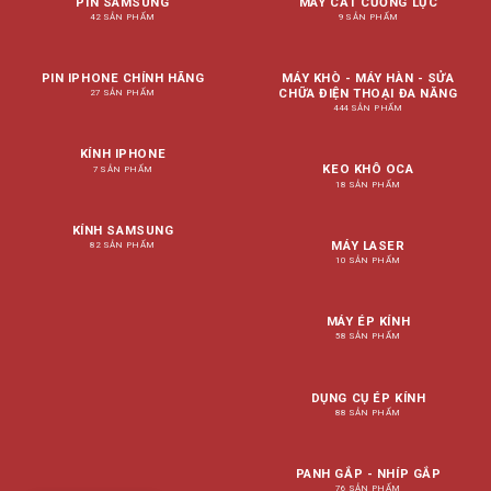
PIN SAMSUNG
MÁY CẮT CƯỜNG LỰC
42 SẢN PHẨM
9 SẢN PHẨM
PIN IPHONE CHÍNH HÃNG
MÁY KHÒ - MÁY HÀN - SỬA
CHỮA ĐIỆN THOẠI ĐA NĂNG
27 SẢN PHẨM
444 SẢN PHẨM
KÍNH IPHONE
KEO KHÔ OCA
7 SẢN PHẨM
18 SẢN PHẨM
KÍNH SAMSUNG
MÁY LASER
82 SẢN PHẨM
10 SẢN PHẨM
MÁY ÉP KÍNH
58 SẢN PHẨM
DỤNG CỤ ÉP KÍNH
88 SẢN PHẨM
PANH GẮP - NHÍP GẮP
76 SẢN PHẨM