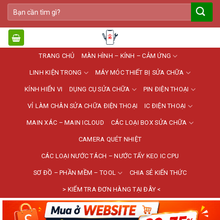
Bỏ
Tìm
qua
kiếm:
nội
dung
TRANG CHỦ
MÀN HÌNH – KÍNH – CẢM ỨNG
LINH KIỆN TRONG
MÁY MÓC THIẾT BỊ SỬA CHỮA
KÍNH HIỂN VI
DỤNG CỤ SỬA CHỮA
PIN ĐIỆN THOẠI
VỈ LÀM CHÂN SỬA CHỮA ĐIỆN THOẠI
IC ĐIỆN THOẠI
MAIN XÁC – MAIN ICLOUD
CÁC LOẠI BOX SỬA CHỮA
CAMERA QUÉT NHIỆT
CÁC LOẠI NƯỚC TÁCH – NƯỚC TẨY KEO IC CPU
SƠ ĐỒ – PHẦN MỀM – TOOL
CHIA SẺ KIẾN THỨC
> KIỂM TRA ĐƠN HÀNG TẠI ĐÂY <