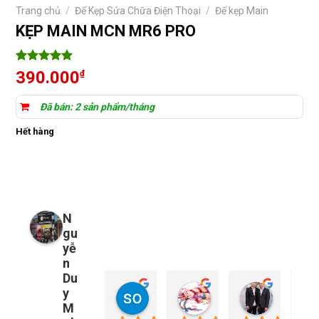
Trang chủ
/
Đế Kẹp Sửa Chữa Điện Thoại
/
Đế kẹp Main
KẸP MAIN MCN MR6 PRO
5
4
trên 5
390.000
₫
dựa trên
đánh giá
Đã bán: 2 sản phẩm/tháng
Hết hàng
N
gu
yễ
n
Du
y
so young
My Nguyễn
Tu Nguy
1 năm trước
1 năm trước
1 năm trướ
M