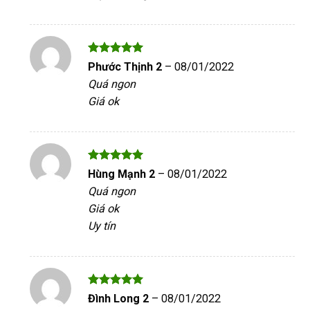
Được xếp
Phước Thịnh 2
–
08/01/2022
hạng
5
5
Quá ngon
sao
Giá ok
Được xếp
Hùng Mạnh 2
–
08/01/2022
hạng
5
5
Quá ngon
sao
Giá ok
Uy tín
Được xếp
Đình Long 2
–
08/01/2022
hạng
5
5