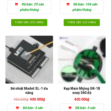
Đã bán: 29 sản
Đã bán: 104 sản
phẩm/tháng
phẩm/tháng
THÊM VÀO GIỎ HÀNG
THÊM VÀO GIỎ HÀNG
Đế nhiệt MaAnt SL-1 đa
Kẹp Main Mijing GK-18
năng
xoay 360 độ
Giá
Giá
450.000
₫
400.000
₫
400.000
₫
gốc
hiện
là:
tại
Đã bán: 3 sản
Đã bán: 3 sản
450.000₫.
là: