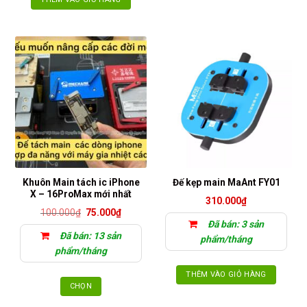
Khuôn Main tách ic iPhone
Đế kẹp main MaAnt FY01
X – 16ProMax mới nhất
310.000
₫
Giá
Giá
100.000
₫
75.000
₫
gốc
hiện
Đã bán: 3 sản
là:
tại
Đã bán: 13 sản
100.000₫.
là:
phẩm/tháng
75.000₫.
phẩm/tháng
THÊM VÀO GIỎ HÀNG
CHỌN
Sản