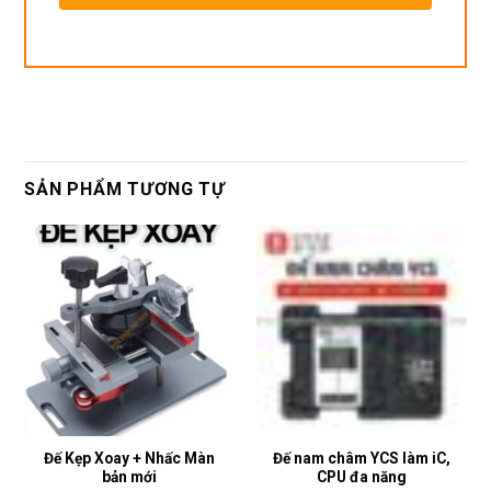
SẢN PHẨM TƯƠNG TỰ
Đế Kẹp Xoay + Nhấc Màn
Đế nam châm YCS làm iC,
bản mới
CPU đa năng