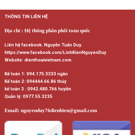
phẩm
này
THÔNG TIN LIÊN HỆ
có
nhiều
biến
Địa chỉ : Hệ thống phân phối toàn quốc
thể.
Các
Liên hệ facebook. Nguyễn Tuấn Duy.
tùy
https://www.facebook.com/LinhKienNguyenDuy
chọn
Website: dienthoaivietnam.com
có
thể
Kế toán 1: 094.175.3333 ngân
được
chọn
Kế toán 2: 094444.66.86 thúy
trên
kế toán 3 : 0942.480.766 huyền
trang
Quản lý: 0977.55.3235
sản
phẩm
Email:
nguyenduy76dienbien@gmail.com