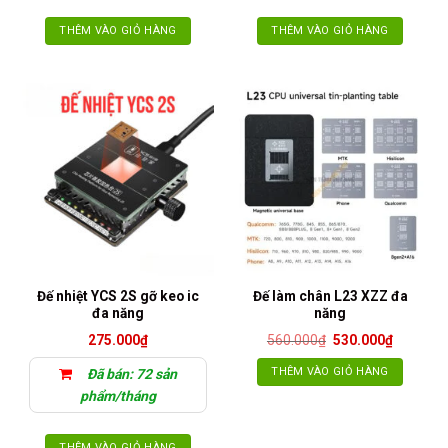
THÊM VÀO GIỎ HÀNG
THÊM VÀO GIỎ HÀNG
Đế nhiệt YCS 2S gỡ keo ic
Đế làm chân L23 XZZ đa
đa năng
năng
Giá
Giá
275.000
₫
560.000
₫
530.000
₫
gốc
hiện
là:
tại
THÊM VÀO GIỎ HÀNG
Đã bán: 72 sản
560.000₫.
là:
530.000₫
phẩm/tháng
THÊM VÀO GIỎ HÀNG