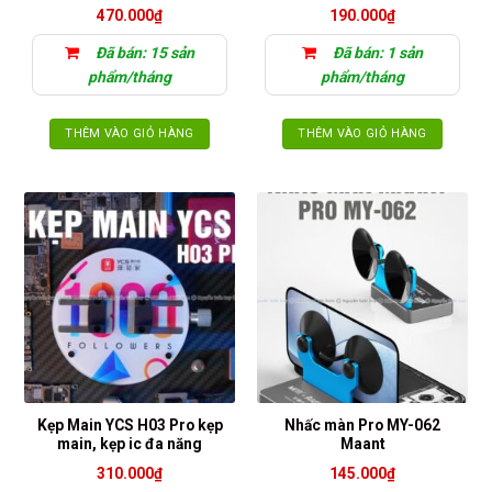
470.000
₫
190.000
₫
Đã bán: 15 sản
Đã bán: 1 sản
phẩm/tháng
phẩm/tháng
THÊM VÀO GIỎ HÀNG
THÊM VÀO GIỎ HÀNG
Kẹp Main YCS H03 Pro kẹp
Nhấc màn Pro MY-062
main, kẹp ic đa năng
Maant
310.000
₫
145.000
₫