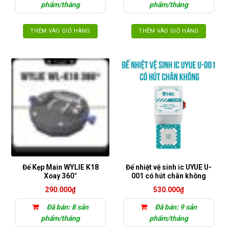
400.000₫.
phẩm/tháng
phẩm/tháng
THÊM VÀO GIỎ HÀNG
THÊM VÀO GIỎ HÀNG
Đế Kẹp Main WYLIE K18
Đế nhiệt vệ sinh ic UYUE U-
Xoay 360°
001 có hút chân không
290.000
₫
530.000
₫
Đã bán: 8 sản
Đã bán: 9 sản
phẩm/tháng
phẩm/tháng