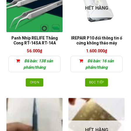
HẾT HÀNG
Panh Nhíp RELIFE Thẳng
IREPAIR P10 đổi thông tin ổ
Cong RT-14SA RT-14A
cứng không tháo máy
56.000
₫
1.600.000
₫
Đã bán: 138 sản
Đã bán: 16 sản
phẩm/tháng
phẩm/tháng
CHỌN
ĐỌC TIẾP
Sản
phẩm
này
có
nhiều
biến
thể.
HẾT HÀNG