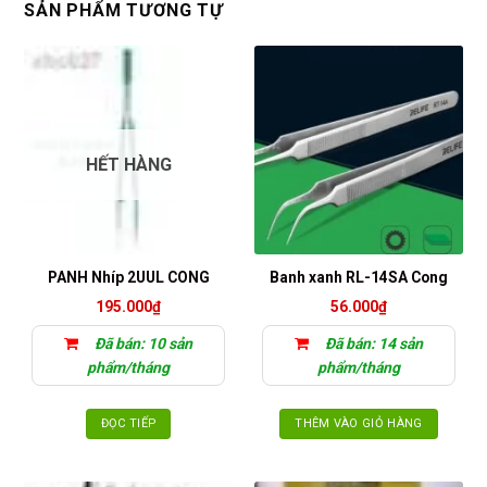
SẢN PHẨM TƯƠNG TỰ
HẾT HÀNG
PANH Nhíp 2UUL CONG
Banh xanh RL-14SA Cong
195.000
₫
56.000
₫
Đã bán: 10 sản
Đã bán: 14 sản
phẩm/tháng
phẩm/tháng
ĐỌC TIẾP
THÊM VÀO GIỎ HÀNG