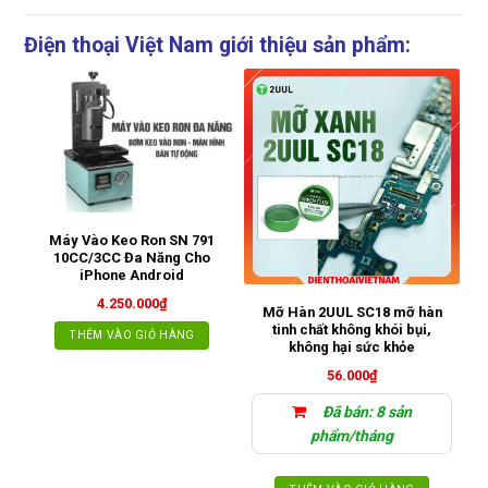
Điện thoại Việt Nam giới thiệu sản phẩm:
Máy Vào Keo Ron SN 791
10CC/3CC Đa Năng Cho
iPhone Android
4.250.000
₫
Mỡ Hàn 2UUL SC18 mỡ hàn
M
tinh chất không khói bụi,
THÊM VÀO GIỎ HÀNG
không hại sức khỏe
56.000
₫
Đã bán: 8 sản
phẩm/tháng