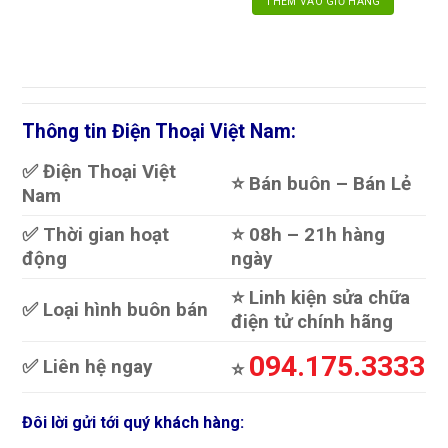
THÊM VÀO GIỎ HÀNG
Thông tin Điện Thoại Việt Nam:
✅ Điện Thoại Việt
⭐️ Bán buôn – Bán Lẻ
Nam
✅ Thời gian hoạt
⭐️ 08h – 21h hàng
động
ngày
⭐️ Linh kiện sửa chữa
✅ Loại hình buôn bán
điện tử chính hãng
094.175.3333
✅ Liên hệ ngay
⭐️
Đôi lời gửi tới quý khách hàng: