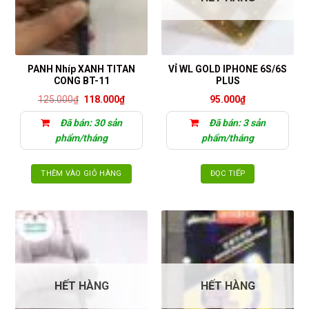
Các
tùy
chọn
có
thể
PANH Nhíp XANH TITAN
VỈ WL GOLD IPHONE 6S/6S
được
CONG BT-11
PLUS
chọn
Giá
Giá
125.000
₫
118.000
₫
95.000
₫
trên
gốc
hiện
là:
tại
trang
Đã bán: 30 sản
Đã bán: 3 sản
125.000₫.
là:
sản
118.000₫.
phẩm/tháng
phẩm/tháng
phẩm
THÊM VÀO GIỎ HÀNG
ĐỌC TIẾP
HẾT HÀNG
HẾT HÀNG