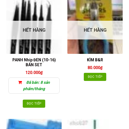
HẾT HÀNG
HẾT HÀNG
PANH Nhíp ĐEN (10-16)
KÌM B&R
BÁN SET
80.000
₫
120.000
₫
ĐỌC TIẾP
Đã bán: 8 sản
phẩm/tháng
ĐỌC TIẾP