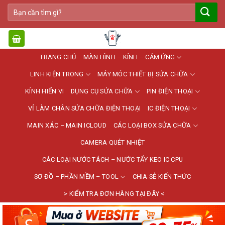
Bỏ
Tìm
qua
kiếm:
nội
dung
TRANG CHỦ
MÀN HÌNH – KÍNH – CẢM ỨNG
LINH KIỆN TRONG
MÁY MÓC THIẾT BỊ SỬA CHỮA
KÍNH HIỂN VI
DỤNG CỤ SỬA CHỮA
PIN ĐIỆN THOẠI
VỈ LÀM CHÂN SỬA CHỮA ĐIỆN THOẠI
IC ĐIỆN THOẠI
MAIN XÁC – MAIN ICLOUD
CÁC LOẠI BOX SỬA CHỮA
CAMERA QUÉT NHIỆT
CÁC LOẠI NƯỚC TÁCH – NƯỚC TẨY KEO IC CPU
SƠ ĐỒ – PHẦN MỀM – TOOL
CHIA SẺ KIẾN THỨC
> KIỂM TRA ĐƠN HÀNG TẠI ĐÂY <