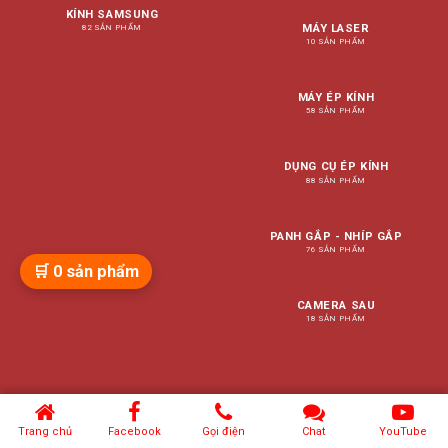
KÍNH SAMSUNG
MÁY LASER
82 SẢN PHẨM
10 SẢN PHẨM
MÁY ÉP KÍNH
58 SẢN PHẨM
DỤNG CỤ ÉP KÍNH
88 SẢN PHẨM
PANH GẮP - NHÍP GẮP
76 SẢN PHẨM
🛒
0
sản phẩm
CAMERA SAU
18 SẢN PHẨM
Trang chủ
Facebook
Gọi điện
Chat
YouTube