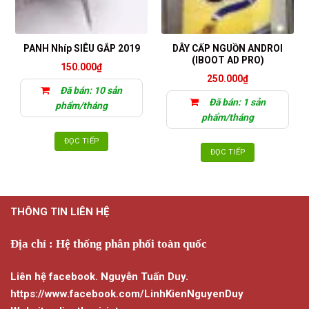
DÂY CẤP NGUỒN ANDROI
PANH Nhíp SIÊU GẮP 2019
(IBOOT AD PRO)
150.000
₫
250.000
₫
Đã bán: 10 sản
Đã bán: 1 sản
phẩm/tháng
phẩm/tháng
ĐỌC TIẾP
ĐỌC TIẾP
THÔNG TIN LIÊN HỆ
Địa chỉ : Hệ thống phân phối toàn quốc
Liên hệ facebook. Nguyễn Tuấn Duy.
https://www.facebook.com/LinhKienNguyenDuy