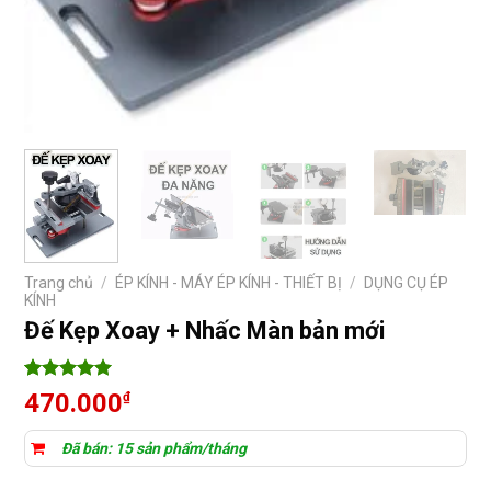
Trang chủ
/
ÉP KÍNH - MÁY ÉP KÍNH - THIẾT BỊ
/
DỤNG CỤ ÉP
KÍNH
Đế Kẹp Xoay + Nhấc Màn bản mới
5
11
trên 5
470.000
₫
dựa trên
đánh giá
Đã bán: 15 sản phẩm/tháng