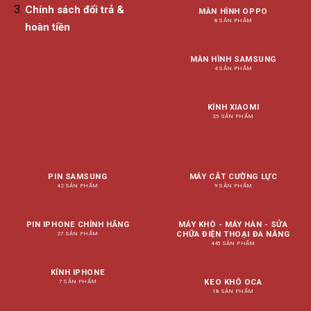
Chính sách đổi trả &
MÀN HÌNH OPPO
8 SẢN PHẨM
hoàn tiền
MÀN HÌNH SAMSUNG
4 SẢN PHẨM
KÍNH XIAOMI
25 SẢN PHẨM
PIN SAMSUNG
MÁY CẮT CƯỜNG LỰC
42 SẢN PHẨM
9 SẢN PHẨM
PIN IPHONE CHÍNH HÃNG
MÁY KHÒ - MÁY HÀN - SỬA
CHỮA ĐIỆN THOẠI ĐA NĂNG
27 SẢN PHẨM
445 SẢN PHẨM
KÍNH IPHONE
KEO KHÔ OCA
7 SẢN PHẨM
18 SẢN PHẨM